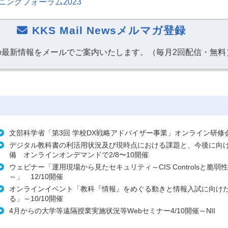
ニングフォーラム2023
KKS Mail Newsメルマガ登録
の最新情報をメールでご案内いたします。（毎月2回配信・無料
文部科学省「第3回 学校DX戦略アドバイザー事業」オンライン研修会8
デジタル教科書の利活用状況及び現時点における課題と、今後に向
備 オンラインオンデマンドで2/8〜10開催
ウェビナー「運用現場から見たセキュリティ～CIS Controlsと脆弱
～」 12/10開催
オンラインイベント「教科『情報』をめぐる動きと情報入試に向け
る」～10/10開催
4月からの大学等遠隔授業実施状況等Webセミナー4/10開催～NII