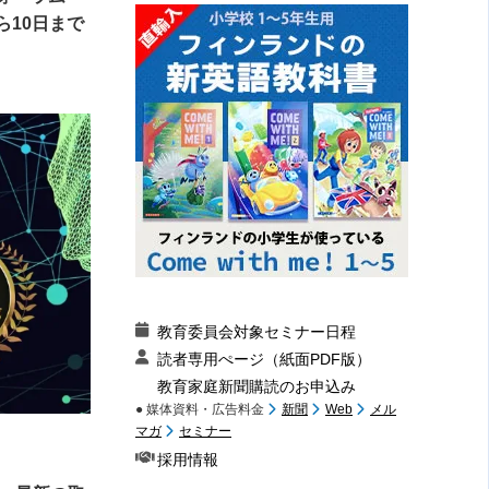
ら10日まで
教育委員会対象セミナー日程
読者専用ぺージ（紙面PDF版）
教育家庭新聞購読のお申込み
● 媒体資料・広告料金
新聞
Web
メル
マガ
セミナー
採用情報