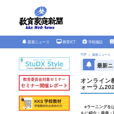
最新ニュース
教育ICT
学校施設
TOP
最新ニュース
最新ニ
オンライン
ォーラム2023
eラーニングを
もに紹介・発表・