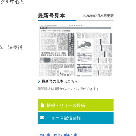
ングを中心と
最新号見本
2026年07月23日更新
ム 課長補
最新号の見本はこちら
新聞購入は1部からネット決済ができます
情報・リリース投稿
ニュース配信登録
Tweets by kyoikukatei