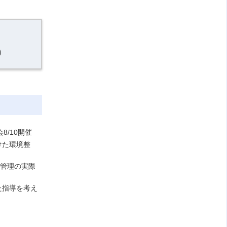
）
/10開催
けた環境整
性管理の実際
た指導を考え