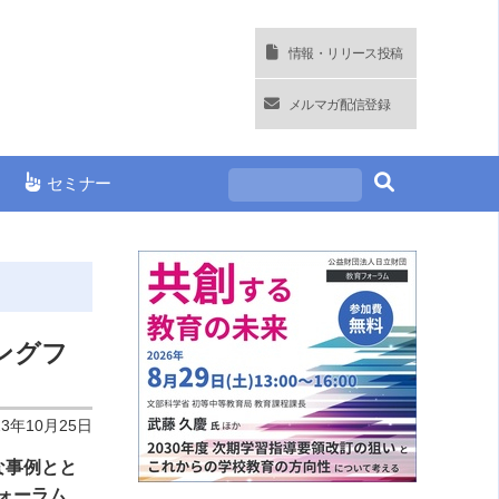
情報・リリース投稿
メルマガ配信登録
セミナー
ングフ
23年10月25日
な事例とと
ォーラム