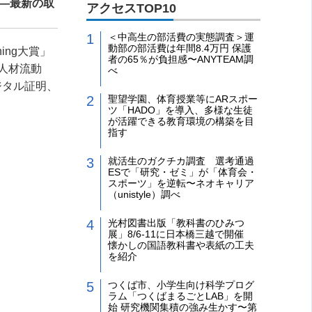
――最新の取
アクセスTOP10
＜中高生の部活費の実態調査＞運
動部の部活費は年間8.4万円 保護
ing大賞」
者の65％が負担感〜ANYTEAM調
人材流動
べ
ジタル証明、
聖望学園、体育授業等にARスポー
ツ「HADO」を導入、多様な生徒
が活躍できる教育環境の構築を目
指す
就活生のガクチカ調査 選考通過
ESで「研究・ゼミ」が「体育会・
スポーツ」を逆転〜ネオキャリア
（unistyle）調べ
光村図書出版「教科書のひみつ
展」8/6-11に日本橋三越で開催
懐かしの国語教科書や表紙の工夫
を紹介
つくば市、小学生向け科学プログ
ラム「つくばまるごとLAB」を開
始 研究機関集積の強み生かす〜第