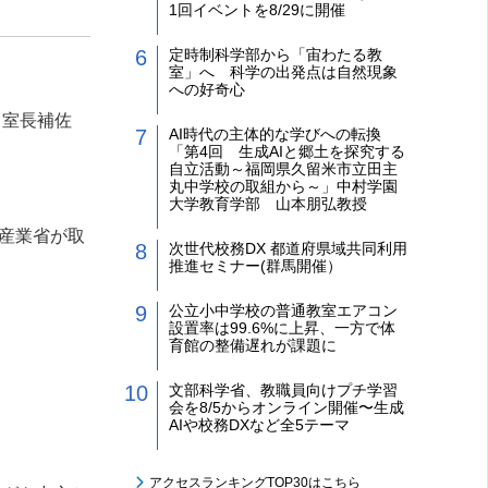
1回イベントを8/29に開催
定時制科学部から「宙わたる教
室」へ 科学の出発点は自然現象
への好奇心
 室長補佐
AI時代の主体的な学びへの転換
「第4回 生成AIと郷土を探究する
自立活動～福岡県久留米市立田主
丸中学校の取組から～」中村学園
大学教育学部 山本朋弘教授
済産業省が取
次世代校務DX 都道府県域共同利用
推進セミナー(群馬開催）
公立小中学校の普通教室エアコン
設置率は99.6%に上昇、一方で体
育館の整備遅れが課題に
文部科学省、教職員向けプチ学習
会を8/5からオンライン開催〜生成
AIや校務DXなど全5テーマ
アクセスランキングTOP30はこちら