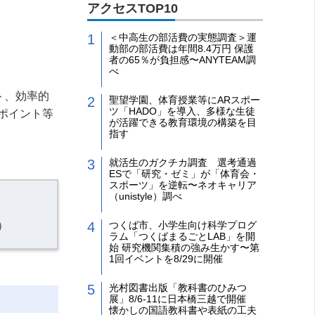
アクセスTOP10
＜中高生の部活費の実態調査＞運
動部の部活費は年間8.4万円 保護
者の65％が負担感〜ANYTEAM調
べ
ト、効率的
聖望学園、体育授業等にARスポー
ツ「HADO」を導入、多様な生徒
ポイント等
が活躍できる教育環境の構築を目
指す
。
就活生のガクチカ調査 選考通過
ESで「研究・ゼミ」が「体育会・
スポーツ」を逆転〜ネオキャリア
（unistyle）調べ
）
つくば市、小学生向け科学プログ
ラム「つくばまるごとLAB」を開
始 研究機関集積の強み生かす〜第
1回イベントを8/29に開催
光村図書出版「教科書のひみつ
展」8/6-11に日本橋三越で開催
懐かしの国語教科書や表紙の工夫