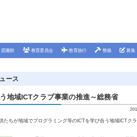
図書館
教育委員会
教育旅行
整備
募集
ュース
合う地域ICTクラブ事業の推進～総務省
20
供たちが地域でプログラミング等のICTを学び合う地域ICTク