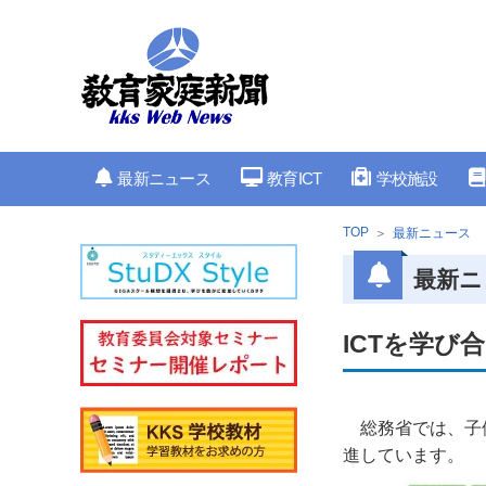
最新ニュース
教育ICT
学校施設
TOP
最新ニュース
最新ニ
ICTを学び
総務省では、子
進しています。