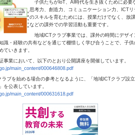
子供たちがIoT、AI時代を生き抜くために必要
思考力、創造力、コミュニケーション力、ICTリ
のスキルを育むためには、授業だけでなく、放
などの課外での学習活動も重要です。
地域ICTクラブ事業では、課外の時間にデザ
知識・経験の共有などを通じて棚惜しく学び合うことで、子供の
めていきます。
証事業において、以下のとおり公開講座を開催しています。
go.jp/main_content/000646808.pdf
Tクラブを始める場合の参考となるように、「地域ICTクラブ設
」を公表しています。
go.jp/main_content/000631618.pdf