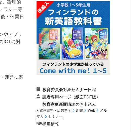
な、論理的
テラシー等
課後・休業日
インやアプリ
ICTに対
立・運営に関
教育委員会対象セミナー日程
読者専用ぺージ（紙面PDF版）
教育家庭新聞購読のお申込み
● 媒体資料・広告料金
新聞
Web
メル
マガ
セミナー
採用情報