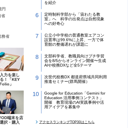
を紹介
億円
定時制科学部から「宙わたる教
務省
室」へ 科学の出発点は自然現象
への好奇心
公立小中学校の普通教室エアコン
総務省
設置率は99.6%に上昇、一方で体
育館の整備遅れが課題に
文部科学省、教職員向けプチ学習
会を8/5からオンライン開催〜生成
AIや校務DXなど全5テーマ
入力を楽し
次世代校務DX 都道府県域共同利用
る！「KEY
推進セミナー(群馬開催）
Folio」
Google for Education「Gemini for
Education 活用事例コンテスト」
開催 教育現場のAI実践事例や活
用アイデアを募集中
YOD端末を店
選択・購入
アクセスランキングTOP30はこちら