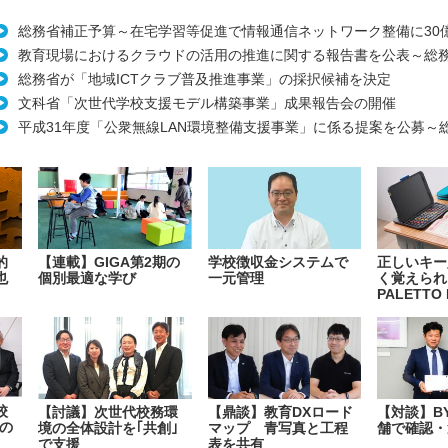
総務省補正予算～在宅学習等促進で情報通信ネットワーク整備に30
教育現場におけるクラウドの活用の推進に関する報告書を公表～総
総務省が「地域ICTクラブ普及推進事業」の採択候補を決定
文科省「次世代学校支援モデル構築事業」成果報告会の開催
平成31年度「公衆無線LAN環境整備支援事業」に係る提案を公募～
的
【連載】GIGA第2期の
学校徴収金システムで
正しいキー
也
個別最適な学び
一元管理
く覚えられ
PALETTO 
校
【討議】次世代校務環
【鼎談】教育DXロード
【対談】B
の
境の全体設計を｢共創｣
マップ 青写真と工程
舗で確認・
で支援
表を共有