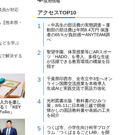
採用情報
談員が対応
アクセスTOP10
る【熊本県・
＜中高生の部活費の実態調査＞運
動部の部活費は年間8.4万円 保護
者の65％が負担感〜ANYTEAM調
べ
決などを学ぶ
聖望学園、体育授業等にARスポー
気で解決する
ツ「HADO」を導入、多様な生徒
が活躍できる教育環境の構築を目
指す
千葉県印西市、全市立中3生へオン
ライン国際交流授業を本格導入
生成AIと実践交流で英語力強化
光村図書出版「教科書のひみつ
入力を楽し
展」8/6-11に日本橋三越で開催
る！「KEY
懐かしの国語教科書や表紙の工夫
Folio」
を紹介
つくば市、小学生向け科学プログ
ラム「つくばまるごとLAB」を開