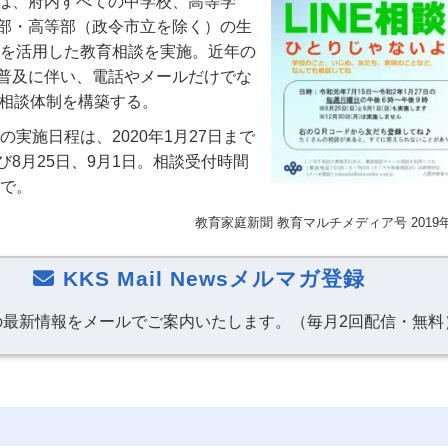
は、府内すべての中学校、高等学
部・高等部（政令市立を除く）の生
NEを活用した教育相談を実施。近年の
普及に伴い、電話やメールだけでな
た相談体制を構築する。
談の実施日程は、2020年1月27日まで
8月25日、9月1日。相談受付時間
まで。
教育家庭新聞
教育マルチメディア号
201
KKS Mail Newsメルマガ登録
の最新情報をメールでご案内いたします。（毎月2回配信・無料