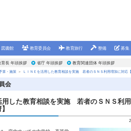
図書館
教育委員会
教育旅行
整備
募集
教育長 年頭挨拶
省庁 年頭挨拶
教育関連団体 年頭挨拶
予算・施策
ＬＩＮＥを活用した教育相談を実施 若者のＳＮＳ利用増加に対応
員会
活用した教育相談を実施 若者のＳＮＳ利
府】