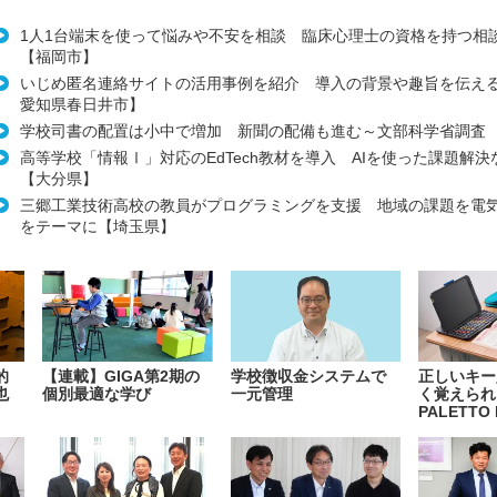
1人1台端末を使って悩みや不安を相談 臨床心理士の資格を持つ相
【福岡市】
いじめ匿名連絡サイトの活用事例を紹介 導入の背景や趣旨を伝え
愛知県春日井市】
学校司書の配置は小中で増加 新聞の配備も進む～文部科学省調査
高等学校「情報Ⅰ」対応のEdTech教材を導入 AIを使った課題解
【大分県】
三郷工業技術高校の教員がプログラミングを支援 地域の課題を電
をテーマに【埼玉県】
的
【連載】GIGA第2期の
学校徴収金システムで
正しいキー
也
個別最適な学び
一元管理
く覚えられ
PALETTO 