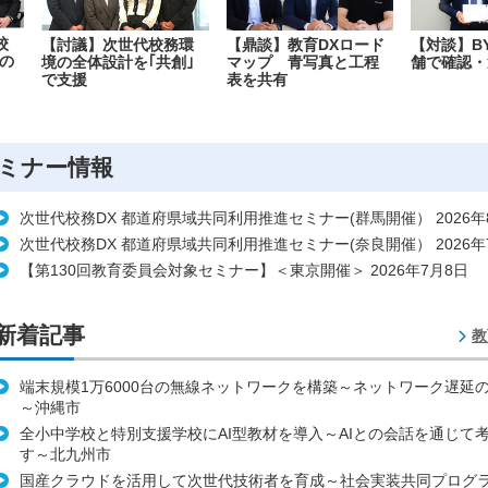
校
【討議】次世代校務環
【鼎談】教育DXロード
【対談】B
の
境の全体設計を｢共創｣
マップ 青写真と工程
舗で確認・
で支援
表を共有
ミナー情報
次世代校務DX 都道府県域共同利用推進セミナー(群馬開催） 2026年
次世代校務DX 都道府県域共同利用推進セミナー(奈良開催） 2026年
【第130回教育委員会対象セミナー】＜東京開催＞ 2026年7月8日
新着記事
教
端末規模1万6000台の無線ネットワークを構築～ネットワーク遅延
～沖縄市
全小中学校と特別支援学校にAI型教材を導入～AIとの会話を通じて
す～北九州市
国産クラウドを活用して次世代技術者を育成～社会実装共同プログ