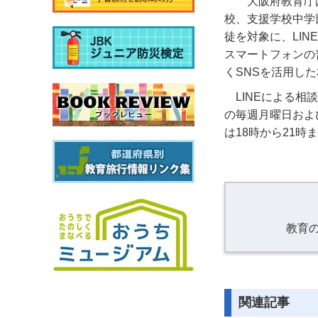
大阪府教育庁
校、支援学校中学
徒を対象に、LI
スマートフォンの
くSNSを活用し
LINEによる相
の毎週月曜日および
は18時から21時
教育
関連記事