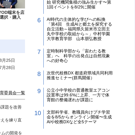
始 研究機関集積の強み生かす〜第
1回イベントを8/29に開催
YOD端末を店
選択・購入
AI時代の主体的な学びへの転換
「第4回 生成AIと郷土を探究する
自立活動～福岡県久留米市立田主
丸中学校の取組から～」中村学園
大学教育学部 山本朋弘教授
定時制科学部から「宙わたる教
室」へ 科学の出発点は自然現象
8月25日
への好奇心
7月28日
次世代校務DX 都道府県域共同利用
推進セミナー(群馬開催）
公立小中学校の普通教室エアコン
育委員会一覧
設置率は99.6%に上昇、一方で体
育館の整備遅れが課題に
の課題を改善
文部科学省、教職員向けプチ学習
会を8/5からオンライン開催〜生成
考えを練り直
AIや校務DXなど全5テーマ
ラムの開発を