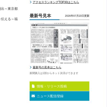
アクセスランキングTOP30はこちら
創出～東京都
最新号見本
2026年07月23日更新
を伝える～福
最新号の見本はこちら
新聞購入は1部からネット決済ができます
情報・リリース投稿
ニュース配信登録