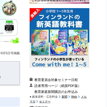
9年8月5日号掲載
）
教育委員会対象セミナー日程
読者専用ぺージ（紙面PDF版）
教育家庭新聞購読のお申込み
● 媒体資料・広告料金
新聞
Web
メル
マガ
セミナー