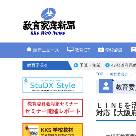
最新ニュース
教育ICT
学校施設
教育委員会
予算・施策
47都道府県
TOP
教育委員会
教育委
ＬＩＮＥを
対応【大阪