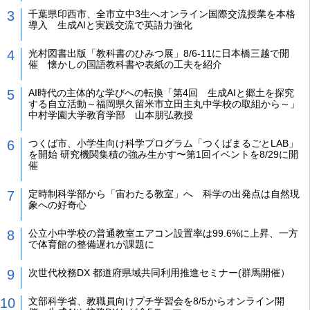
千葉県印西市、全市立中3生へオンライン国際交流授業を本格
導入 生成AIと実践交流で英語力強化
光村図書出版「教科書のひみつ展」8/6-11に日本橋三越で開
催 懐かしの国語教科書や表紙の工夫を紹介
AI時代の主体的な学びへの転換「第4回 生成AIと郷土を探究
する自立活動～福岡県久留米市立田主丸中学校の取組から～」
中村学園大学教育学部 山本朋弘教授
つくば市、小学生向け科学プログラム「つくばまるごとLAB」
を開始 研究機関集積の強み生かす〜第1回イベントを8/29に開
催
定時制科学部から「宙わたる教室」へ 科学の出発点は自然現
象への好奇心
公立小中学校の普通教室エアコン設置率は99.6%に上昇、一方
で体育館の整備遅れが課題に
次世代校務DX 都道府県域共同利用推進セミナー(群馬開催）
文部科学省、教職員向けプチ学習会を8/5からオンライン開