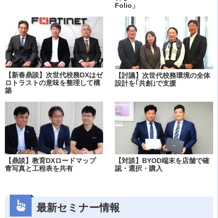
Folio」
【新春鼎談】次世代校務DXはゼ
【討議】次世代校務環境の全体
ロトラストの意味を整理して構
設計を｢共創｣で支援
築
【鼎談】教育DXロードマップ
【対談】BYOD端末を店舗で確
青写真と工程表を共有
認・選択・購入
最新セミナー情報