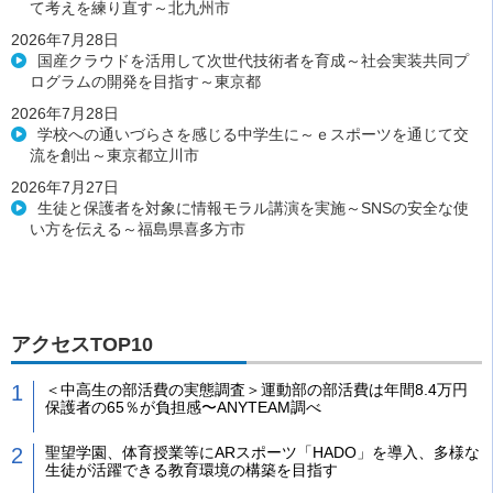
て考えを練り直す～北九州市
2026年7月28日
国産クラウドを活用して次世代技術者を育成～社会実装共同プ
ログラムの開発を目指す～東京都
2026年7月28日
学校への通いづらさを感じる中学生に～ｅスポーツを通じて交
流を創出～東京都立川市
2026年7月27日
生徒と保護者を対象に情報モラル講演を実施～SNSの安全な使
い方を伝える～福島県喜多方市
アクセスTOP10
＜中高生の部活費の実態調査＞運動部の部活費は年間8.4万円
保護者の65％が負担感〜ANYTEAM調べ
聖望学園、体育授業等にARスポーツ「HADO」を導入、多様な
生徒が活躍できる教育環境の構築を目指す