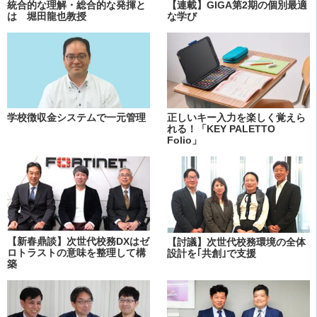
統合的な理解・総合的な発揮と
【連載】GIGA第2期の個別最適
は 堀田龍也教授
な学び
学校徴収金システムで一元管理
正しいキー入力を楽しく覚えら
れる！「KEY PALETTO
Folio」
【新春鼎談】次世代校務DXはゼ
【討議】次世代校務環境の全体
ロトラストの意味を整理して構
設計を｢共創｣で支援
築