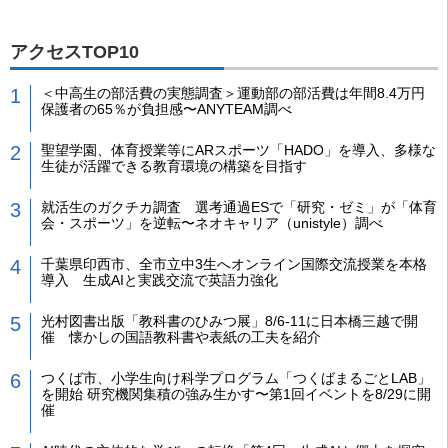
アクセスTOP10
＜中高生の部活費の実態調査＞運動部の部活費は年間8.4万円
保護者の65％が負担感〜ANYTEAM調べ
聖望学園、体育授業等にARスポーツ「HADO」を導入、多様な
生徒が活躍できる教育環境の構築を目指す
就活生のガクチカ調査 選考通過ESで「研究・ゼミ」が「体育
会・スポーツ」を逆転〜ネオキャリア（unistyle）調べ
千葉県印西市、全市立中3生へオンライン国際交流授業を本格
導入 生成AIと実践交流で英語力強化
光村図書出版「教科書のひみつ展」8/6-11に日本橋三越で開
催 懐かしの国語教科書や表紙の工夫を紹介
つくば市、小学生向け科学プログラム「つくばまるごとLAB」
を開始 研究機関集積の強み生かす〜第1回イベントを8/29に開
催