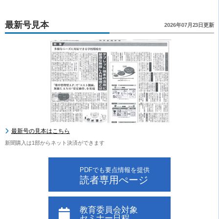
最新号見本
2026年07月23日更新
最新号の見本はこちら
新聞購入は1部からネット決済ができます
PDFでも要点情報を提供
読者専用ぺージ
教育委員会対象
セミナー日程