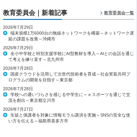
教育委員会｜新着記事
教育委員会一覧
2026年7月29日
端末規模1万6000台の無線ネットワークを構築～ネットワーク遅
延の課題を改善～沖縄市
2026年7月29日
全小中学校と特別支援学校にAI型教材を導入～AIとの会話を通じ
て考えを練り直す～北九州市
2026年7月28日
国産クラウドを活用して次世代技術者を育成～社会実装共同プ
ログラムの開発を目指す～東京都
2026年7月28日
学校への通いづらさを感じる中学生に～ｅスポーツを通じて交
流を創出～東京都立川市
2026年7月27日
生徒と保護者を対象に情報モラル講演を実施～SNSの安全な使
い方を伝える～福島県喜多方市