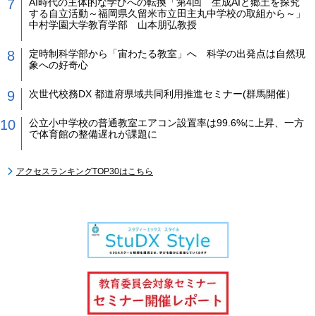
AI時代の主体的な学びへの転換「第4回 生成AIと郷土を探究
する自立活動～福岡県久留米市立田主丸中学校の取組から～」
中村学園大学教育学部 山本朋弘教授
定時制科学部から「宙わたる教室」へ 科学の出発点は自然現
象への好奇心
次世代校務DX 都道府県域共同利用推進セミナー(群馬開催）
公立小中学校の普通教室エアコン設置率は99.6%に上昇、一方
で体育館の整備遅れが課題に
アクセスランキングTOP30はこちら