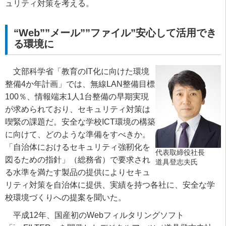
ュリティ対策を考える。
“Web””メール””ファイル”安心して活用でき
る環境に
文部科学省「教育のIT化に向けた環境
整備4か年計画」では、無線LAN整備目標
100％、情報端末1人1台整備の早期実現
が求められており、セキュリティ対策は
喫緊の課題だ。安全な学校ICT環境の構築
に向けて、どのような準備をすべきか。
「自治体におけるセキュリティ強靭化を
代表取締役社長
図るための指針」（総務省）で要求され
道具登志夫氏
る水準を満たす製品の提供によりセキュ
リティ対策を自治体に提供、実績を持つ各社に、安全な学
校環境づくりへの提案を聞いた。
平成12年、国産初のWebフィルタリングソフト