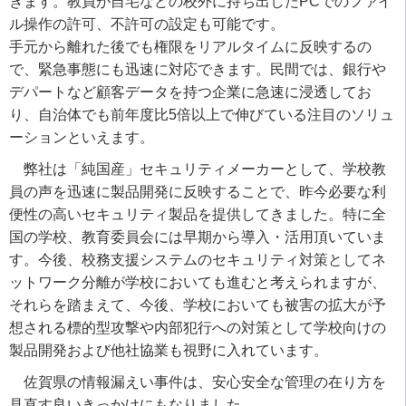
きます。教員が自宅などの校外に持ち出したPCでのファイ
ル操作の許可、不許可の設定も可能です。
手元から離れた後でも権限をリアルタイムに反映するの
で、緊急事態にも迅速に対応できます。民間では、銀行や
デパートなど顧客データを持つ企業に急速に浸透してお
り、自治体でも前年度比5倍以上で伸びている注目のソリュ
ーションといえます。
弊社は「純国産」セキュリティメーカーとして、学校教
員の声を迅速に製品開発に反映することで、昨今必要な利
便性の高いセキュリティ製品を提供してきました。特に全
国の学校、教育委員会には早期から導入・活用頂いていま
す。今後、校務支援システムのセキュリティ対策としてネ
ットワーク分離が学校においても進むと考えられますが、
それらを踏まえて、今後、学校においても被害の拡大が予
想される標的型攻撃や内部犯行への対策として学校向けの
製品開発および他社協業も視野に入れています。
佐賀県の情報漏えい事件は、安心安全な管理の在り方を
見直す良いきっかけにもなりました。