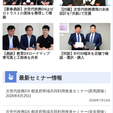
【新春鼎談】次世代校務DXはゼ
【討議】次世代校務環境の全体
ロトラストの意味を整理して構
設計を｢共創｣で支援
築
【鼎談】教育DXロードマップ
【対談】BYOD端末を店舗で確
青写真と工程表を共有
認・選択・購入
最新セミナー情報
次世代校務DX 都道府県域共同利用推進セミナー(群馬開催）
2026年8月25日
2026年7月14日
次世代校務DX 都道府県域共同利用推進セミナー(奈良開催）