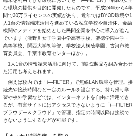
端末を利用できる環境においても「i―FILTER」同様の安全
な環境の提供を目的に開発したものです。平成24年から4年
間で30万ライセンスの実績があり、近年ではBYOD環境や1
人1台の情報端末活用を進めている私立学校や自治体、金融
機関やメディアを始めとした民間企業を中心に導入が進ん
でいます（瀧野川女子学園中学高等学校、聖徳学園中学・
高等学校、関西大学初等部、学校法人桐蔭学園、古河市教
育委員会、千葉市教育センターほか）。
1人1台の情報端末活用に向けて、前記2製品を組み合わせ
た活用も考えられます。
例えば校内では「i―FILTER」で無線LAN環境を管理。接
続先や接続時間など一定のルールを設定する。持ち帰り学
習や校外学習などでは、インターネットを自由に活用でき
るが、有害サイトにはアクセスできないように「i―FILTER
ブラウザー＆クラウド」で管理、指定の時間以降は接続で
きないようにするなどが可能です。