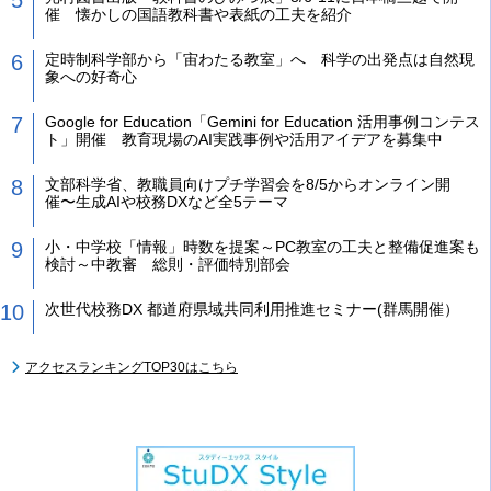
催 懐かしの国語教科書や表紙の工夫を紹介
定時制科学部から「宙わたる教室」へ 科学の出発点は自然現
象への好奇心
Google for Education「Gemini for Education 活用事例コンテス
ト」開催 教育現場のAI実践事例や活用アイデアを募集中
文部科学省、教職員向けプチ学習会を8/5からオンライン開
催〜生成AIや校務DXなど全5テーマ
小・中学校「情報」時数を提案～PC教室の工夫と整備促進案も
検討～中教審 総則・評価特別部会
次世代校務DX 都道府県域共同利用推進セミナー(群馬開催）
アクセスランキングTOP30はこちら