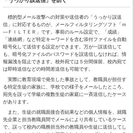
「うっかり誤送信」を防ぐ
標的型メール攻撃への対策や送信者の「うっかり誤送
信」に対応するものが、メールフィルタリングソフト「ｍ
―ＦＩＬＴＥＲ」です。事前のルール設定で、「成績」
「連絡網」など特定キーワードを含む添付ファイルを自動
暗号化して送信する設定ができます。万が一誤送信して
も、暗号化ファイルのパスワードを誤送信しなければ、情
報漏洩を阻止できます。校外宛ては５分間保留、校内宛て
は即時送信などの時間差送信も可能です。
実際に教育現場で発生した事故として、教職員が担任す
る特定生徒の家族に、学校での様子をメールしたところ、
宛先を誤って学級の複数生徒の家庭に一斉送信したケース
があります。
また、生徒の就職面接合否結果などの個人情報を、就職
先企業と担当教職員間でメールにより共有しているケース
で、誤って校内の職務担当外の教職員や生徒に送信してし