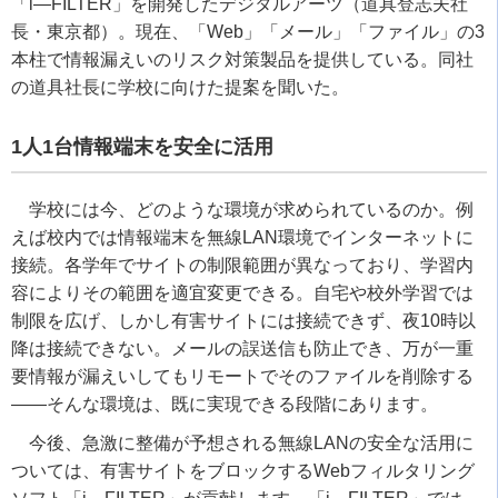
「i―FILTER」を開発したデジタルアーツ（道具登志夫社
長・東京都）。現在、「Web」「メール」「ファイル」の3
本柱で情報漏えいのリスク対策製品を提供している。同社
の道具社長に学校に向けた提案を聞いた。
1人1台情報端末を安全に活用
学校には今、どのような環境が求められているのか。例
えば校内では情報端末を無線LAN環境でインターネットに
接続。各学年でサイトの制限範囲が異なっており、学習内
容によりその範囲を適宜変更できる。自宅や校外学習では
制限を広げ、しかし有害サイトには接続できず、夜10時以
降は接続できない。メールの誤送信も防止でき、万が一重
要情報が漏えいしてもリモートでそのファイルを削除する
――そんな環境は、既に実現できる段階にあります。
今後、急激に整備が予想される無線LANの安全な活用に
ついては、有害サイトをブロックするWebフィルタリング