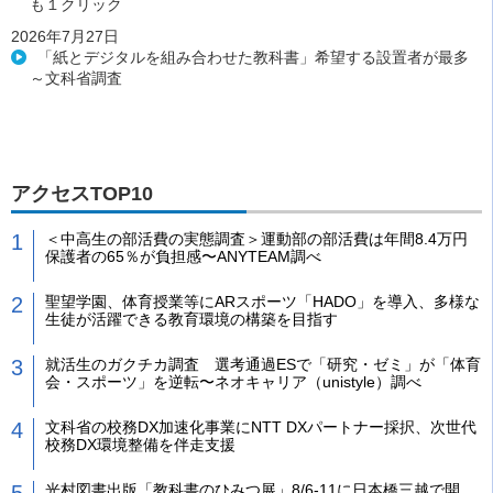
も１クリック
2026年7月27日
「紙とデジタルを組み合わせた教科書」希望する設置者が最多
～文科省調査
アクセスTOP10
＜中高生の部活費の実態調査＞運動部の部活費は年間8.4万円
保護者の65％が負担感〜ANYTEAM調べ
聖望学園、体育授業等にARスポーツ「HADO」を導入、多様な
生徒が活躍できる教育環境の構築を目指す
就活生のガクチカ調査 選考通過ESで「研究・ゼミ」が「体育
会・スポーツ」を逆転〜ネオキャリア（unistyle）調べ
文科省の校務DX加速化事業にNTT DXパートナー採択、次世代
校務DX環境整備を伴走支援
光村図書出版「教科書のひみつ展」8/6-11に日本橋三越で開