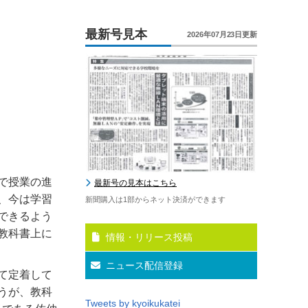
最新号見本
2026年07月23日更新
で授業の進
最新号の見本はこちら
、今は学習
新聞購入は1部からネット決済ができます
できるよう
教科書上に
情報・リリース投稿
ニュース配信登録
て定着して
うが、教科
Tweets by kyoikukatei