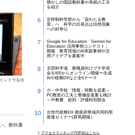
懐かしの国語教科書や表紙の工夫
を紹介
定時制科学部から「宙わたる教
室」へ 科学の出発点は自然現象
への好奇心
Google for Education「Gemini for
Education 活用事例コンテスト」
開催 教育現場のAI実践事例や活
用アイデアを募集中
文部科学省、教職員向けプチ学習
会を8/5からオンライン開催〜生成
AIや校務DXなど全5テーマ
インドウを出
小・中学校「情報」時数を提案～
PC教室の工夫と整備促進案も検討
～中教審 総則・評価特別部会
次世代校務DX 都道府県域共同利用
推進セミナー(群馬開催）
い。教科書
アクセスランキングTOP30はこちら