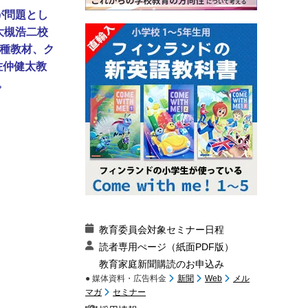
が問題とし
大槻浩二校
各種教材、ク
佐仲健太教
。
教育委員会対象セミナー日程
読者専用ぺージ（紙面PDF版）
教育家庭新聞購読のお申込み
● 媒体資料・広告料金
新聞
Web
メル
マガ
セミナー