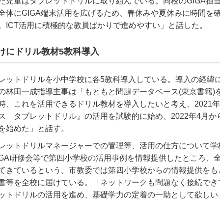
た児童はタブレットドリルに取り組んでいる。同校の
GIGA
担
全体に
GIGA
端末活用を広げるため、春休みや夏休みに時間を
。
ICT
活用に積極的な教員ばかりで進めやすい」と話した。
けにドリル教材
5
教科導入
レットドリルを小中学校に各
5
教科導入している。導入の経緯
の林田一成指導主事は「もともと問題データベース
(
東京書籍
)
時、これを活用できるドリル教材を導入したいと考え、
2021
年
ス タブレットドリル』の活用を試験的に始め、
2022
年
4
月か
を始めた」と話す。
レットドリルマネージャーでの管理等、活用の仕方について学
GA
研修会等で第四小学校の活用事例を情報提供したところ、
てきているという。市教委では第四小学校からの情報提供をも
書等を全校に届けている。「ネットワークも問題なく接続でき
ットドリルの活用を進め、基礎学力の定着の一助として欲しい