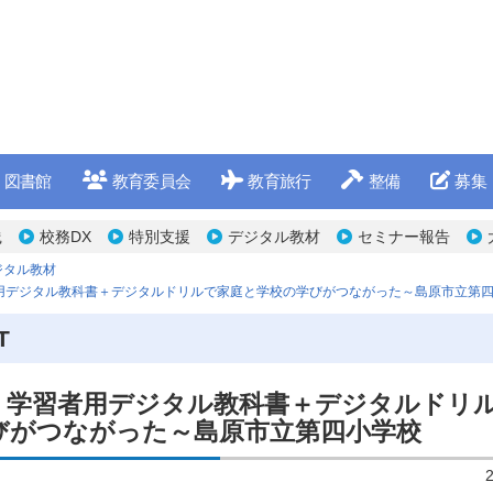
図書館
教育委員会
教育旅行
整備
募集
践
校務DX
特別支援
デジタル教材
セミナー報告
ジタル教材
用デジタル教科書＋デジタルドリルで家庭と学校の学びがつながった～島原市立第
T
・学習者用デジタル教科書＋デジタルドリ
びがつながった～島原市立第四小学校