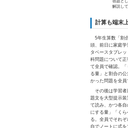
宿題と
解説し
計算も端末
5
年生算数「割
頭、前日に家庭学
タベースタブレッ
科問題について正
て全員で確認。「
る量」と割合の公
かった問題を全員
その後は学習者
題文を大型提示装
て読み、かつ各自
にする量」「くら
る。全員でそれぞ
自でノートに式を