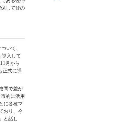
当である佐仲
確保して皆の
について、
を導入して
11
月から
ら正式に導
校間で差が
全市的に活用
とに各種マ
ており、今
」と話し