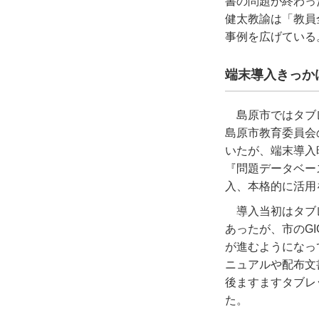
書の問題が終わっ
健太教諭は「教員
事例を広げている
端末導入きっか
島原市ではタブ
島原市教育委員会
いたが、端末導入
『問題データベー
入、本格的に活用
導入当初はタブ
あったが、市の
GI
が進むようになっ
ニュアルや配布文
後ますますタブレ
た。