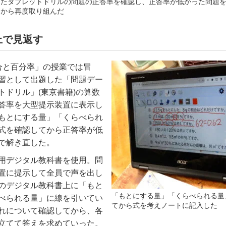
したタブレットドリルの問題の正答率を確認し、正答率が低かった問題
てから再度取り組んだ
上で見返す
合と百分率」の授業では冒
習として出題した「問題デー
トドリル」
(
東京書籍
)
の算数
答率を大型提示装置に表示し
もとにする量」「くらべられ
式を確認してから正答率が低
で解き直した。
用デジタル教科書を使用。問
置に提示して全員で声を出し
のデジタル教科書上に「もと
「もとにする量」「くらべられる量
べられる量」に線を引いてい
てから式を考えノートに記入した
れについて確認してから、各
立てて答えを求めていった。