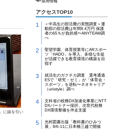
採用情報
を
アクセスTOP10
＜中高生の部活費の実態調査＞運
動部の部活費は年間8.4万円 保護
者の65％が負担感〜ANYTEAM調
べ
聖望学園、体育授業等にARスポー
ツ「HADO」を導入、多様な生徒
が活躍できる教育環境の構築を目
指す
就活生のガクチカ調査 選考通過
ESで「研究・ゼミ」が「体育会・
スポーツ」を逆転〜ネオキャリア
（unistyle）調べ
文科省の校務DX加速化事業にNTT
DXパートナー採択、次世代校務
DX環境整備を伴走支援
」に線を引い
光村図書出版「教科書のひみつ
展」8/6-11に日本橋三越で開催