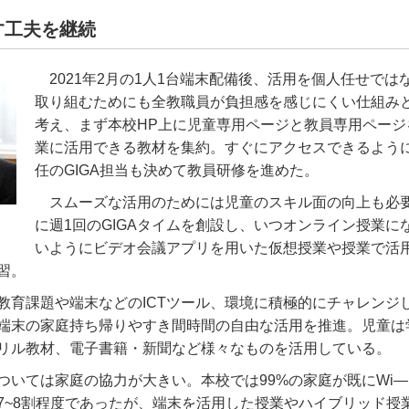
す工夫を継続
2021
年
2
月の
1
人
1
台端末配備後、活用を個人任せでは
取り組むためにも全教職員が負担感を感じにくい仕組み
考え、まず本校
HP
上に児童専用ページと教員専用ページ
業に活用できる教材を集約。すぐにアクセスできるよう
任の
GIGA
担当も決めて教員研修を進めた。
スムーズな活用のためには児童のスキル面の向上も必
に週
1
回の
GIGA
タイムを創設し、いつオンライン授業に
いようにビデオ会議アプリを用いた仮想授業や授業で活
習。
教育課題や端末などの
ICT
ツール、環境に積極的にチャレンジ
端末の家庭持ち帰りやすき間時間の自由な活用を推進。児童は
リル教材、電子書籍・新聞など様々なものを活用している。
ついては家庭の協力が大きい。本校では
99%
の家庭が既に
Wi―
7~8
割程度であったが、端末を活用した授業やハイブリッド授