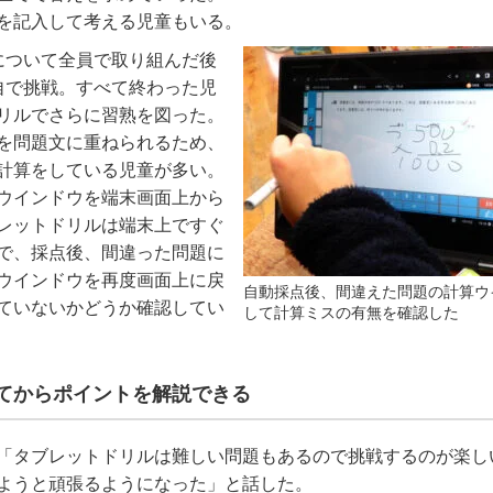
を記入して考える児童もいる。
について全員で取り組んだ後
自で挑戦。すべて終わった児
リルでさらに習熟を図った。
を問題文に重ねられるため、
計算をしている児童が多い。
ウインドウを端末画面上から
レットドリルは端末上ですぐ
で、採点後、間違った問題に
ウインドウを再度画面上に戻
自動採点後、間違えた問題の計算ウ
ていないかどうか確認してい
して計算ミスの有無を確認した
てからポイントを解説できる
「タブレットドリルは難しい問題もあるので挑戦するのが楽し
ようと頑張るようになった」と話した。