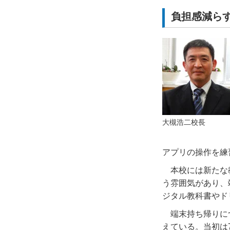
負担感減ら
大槻浩二校長
アプリの操作を練
本校には新たな
う雰囲気があり、
ジタル教科書やド
端末持ち帰りに
えている。当初は