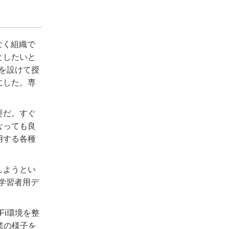
なく組織で
としたいと
を設けて授
にした。専
要だ。すぐ
なっても良
用する各種
しようとい
学習者用デ
Fi
環境を整
業の様子を