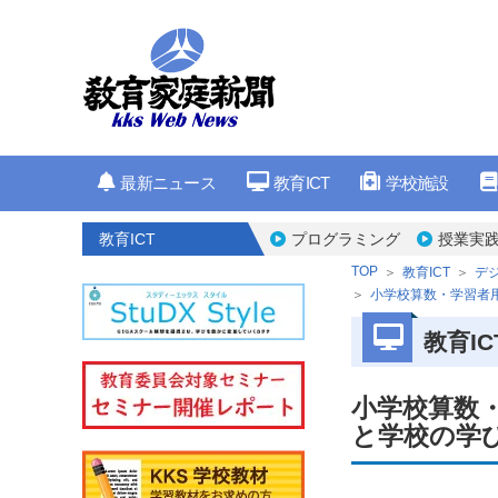
最新ニュース
教育ICT
学校施設
教育ICT
プログラミング
授業実
TOP
教育ICT
デ
小学校算数・学習者
教育IC
小学校算数
と学校の学