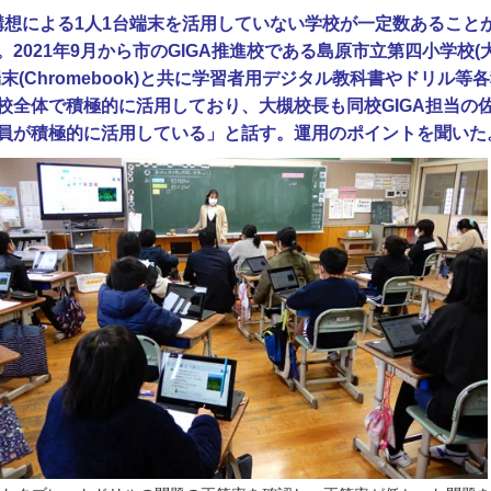
ル構想による1人1台端末を活用していない学校が一定数あること
2021年9月から市のGIGA推進校である島原市立第四小学校(
末(Chromebook)と共に学習者用デジタル教科書やドリル等
校全体で積極的に活用しており、大槻校長も同校GIGA担当の
員が積極的に活用している」と話す。運用のポイントを聞いた