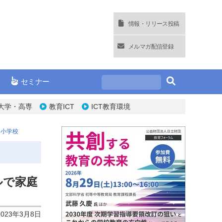
情報・リリース投稿
メルマガ配信登録
セミナー
大学・高専
教育ICT
ICT教育環境
四小学校
ルで家庭
2023年3月8日