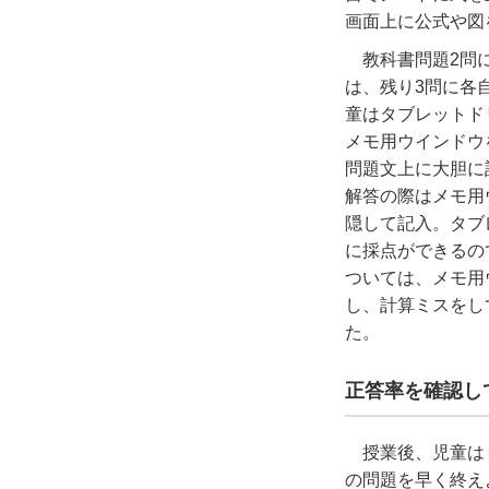
画面上に公式や図
教科書問題
2
問
は、残り
3
問に各
童はタブレットド
メモ用ウインドウ
問題文上に大胆に
解答の際はメモ用
隠して記入。タブ
に採点ができるの
ついては、メモ用
し、計算ミスをし
た。
正答率を確認し
授業後、児童は
の問題を早く終え