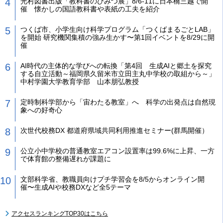
光村図書出版「教科書のひみつ展」8/6-11に日本橋三越で開
催 懐かしの国語教科書や表紙の工夫を紹介
つくば市、小学生向け科学プログラム「つくばまるごとLAB」
を開始 研究機関集積の強み生かす〜第1回イベントを8/29に開
催
AI時代の主体的な学びへの転換「第4回 生成AIと郷土を探究
する自立活動～福岡県久留米市立田主丸中学校の取組から～」
中村学園大学教育学部 山本朋弘教授
定時制科学部から「宙わたる教室」へ 科学の出発点は自然現
象への好奇心
次世代校務DX 都道府県域共同利用推進セミナー(群馬開催）
公立小中学校の普通教室エアコン設置率は99.6%に上昇、一方
で体育館の整備遅れが課題に
文部科学省、教職員向けプチ学習会を8/5からオンライン開
催〜生成AIや校務DXなど全5テーマ
アクセスランキングTOP30はこちら