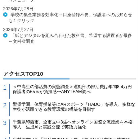
2026年7月28日
学校の集金業務を効率化～口座登録不要、保護者へのお知らせ
も１クリック
2026年7月27日
「紙とデジタルを組み合わせた教科書」希望する設置者が最多
～文科省調査
アクセスTOP10
＜中高生の部活費の実態調査＞運動部の部活費は年間8.4万円
保護者の65％が負担感〜ANYTEAM調べ
聖望学園、体育授業等にARスポーツ「HADO」を導入、多様な
生徒が活躍できる教育環境の構築を目指す
千葉県印西市、全市立中3生へオンライン国際交流授業を本格
導入 生成AIと実践交流で英語力強化