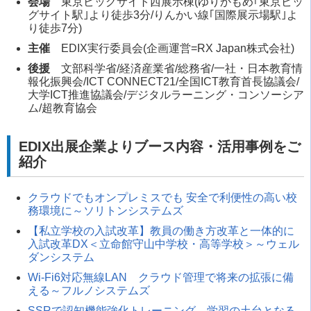
会場
東京ビッグサイト西展示棟(ゆりかもめ｢東京ビッ
グサイト駅｣より徒歩3分/りんかい線｢国際展示場駅｣よ
り徒歩7分)
主催
EDIX実行委員会(企画運営=RX Japan株式会社)
後援
文部科学省/経済産業省/総務省/一社・日本教育情
報化振興会/ICT CONNECT21/全国ICT教育首長協議会/
大学ICT推進協議会/デジタルラーニング・コンソーシア
ム/超教育協会
EDIX出展企業よりブース内容・活用事例をご
紹介
クラウドでもオンプレミスでも 安全で利便性の高い校
務環境に～ソリトンシステムズ
【私立学校の入試改革】教員の働き方改革と一体的に
入試改革DX＜立命館守山中学校・高等学校＞～ウェル
ダンシステム
Wi-Fi6対応無線LAN クラウド管理で将来の拡張に備
える～フルノシステムズ
SSRで認知機能強化トレーニング 学習の土台となる