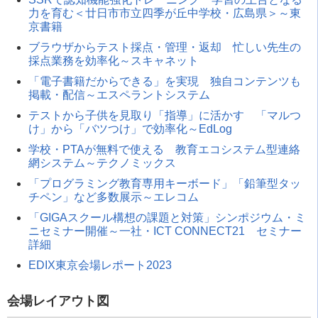
力を育む＜廿日市市立四季が丘中学校・広島県＞～東
京書籍
ブラウザからテスト採点・管理・返却 忙しい先生の
採点業務を効率化～スキャネット
「電子書籍だからできる」を実現 独自コンテンツも
掲載・配信～エスペラントシステム
テストから子供を見取り「指導」に活かす 「マルつ
け」から「バツつけ」で効率化～EdLog
学校・PTAが無料で使える 教育エコシステム型連絡
網システム～テクノミックス
「プログラミング教育専用キーボード」「鉛筆型タッ
チペン」など多数展示～エレコム
「GIGAスクール構想の課題と対策」シンポジウム・ミ
ニセミナー開催～一社・ICT CONNECT21 セミナー
詳細
EDIX東京会場レポート2023
会場レイアウト図