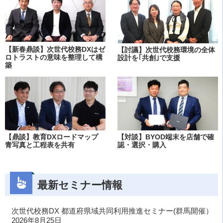
【新春鼎談】次世代校務DXはゼ
【討議】次世代校務環境の全体
ロトラストの意味を整理して構
設計を｢共創｣で支援
築
【鼎談】教育DXロードマップ
【対談】BYOD端末を店舗で確
青写真と工程表を共有
認・選択・購入
最新セミナー情報
次世代校務DX 都道府県域共同利用推進セミナー(群馬開催）
2026年8月25日