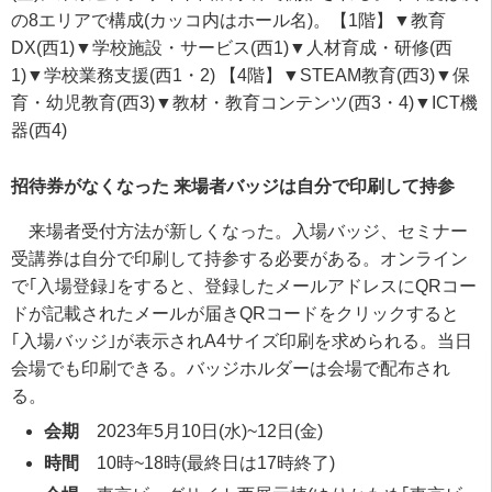
の8エリアで構成(カッコ内はホール名)。【1階】▼教育
DX(西1)▼学校施設・サービス(西1)▼人材育成・研修(西
1)▼学校業務支援(西1・2) 【4階】▼STEAM教育(西3)▼保
育・幼児教育(西3)▼教材・教育コンテンツ(西3・4)▼ICT機
器(西4)
招待券がなくなった 来場者バッジは自分で印刷して持参
来場者受付方法が新しくなった。入場バッジ、セミナー
受講券は自分で印刷して持参する必要がある。オンライン
で｢入場登録｣をすると、登録したメールアドレスにQRコー
ドが記載されたメールが届きQRコードをクリックすると
｢入場バッジ｣が表示されA4サイズ印刷を求められる。当日
会場でも印刷できる。バッジホルダーは会場で配布され
る。
会期
2023年5月10日(水)~12日(金)
時間
10時~18時(最終日は17時終了)