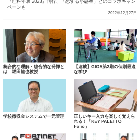
『理科年表 2023』刊行、「恋する小惑星」とのコラボキャン
ペーンも
2022年12月27日
統合的な理解・総合的な発揮と
【連載】GIGA第2期の個別最適
は 堀田龍也教授
な学び
学校徴収金システムで一元管理
正しいキー入力を楽しく覚えら
れる！「KEY PALETTO
Folio」