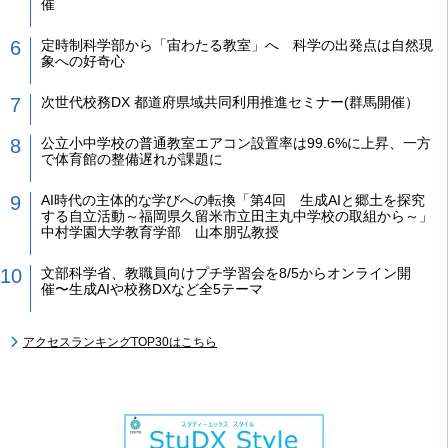
催
定時制科学部から「宙わたる教室」へ 科学の出発点は自然現
象への好奇心
次世代校務DX 都道府県域共同利用推進セミナー(群馬開催）
公立小中学校の普通教室エアコン設置率は99.6%に上昇、一方
で体育館の整備遅れが課題に
AI時代の主体的な学びへの転換「第4回 生成AIと郷土を探究
する自立活動～福岡県久留米市立田主丸中学校の取組から～」
中村学園大学教育学部 山本朋弘教授
文部科学省、教職員向けプチ学習会を8/5からオンライン開
催〜生成AIや校務DXなど全5テーマ
アクセスランキングTOP30はこちら