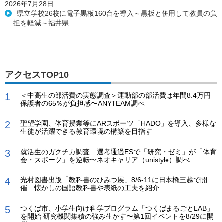
2026年7月28日
県立学校26校に電子黒板160台を導入～黒板と併用して教員の負
担を軽減～福井県
アクセスTOP10
＜中高生の部活費の実態調査＞運動部の部活費は年間8.4万円
保護者の65％が負担感〜ANYTEAM調べ
聖望学園、体育授業等にARスポーツ「HADO」を導入、多様な
生徒が活躍できる教育環境の構築を目指す
就活生のガクチカ調査 選考通過ESで「研究・ゼミ」が「体育
会・スポーツ」を逆転〜ネオキャリア（unistyle）調べ
光村図書出版「教科書のひみつ展」8/6-11に日本橋三越で開
催 懐かしの国語教科書や表紙の工夫を紹介
つくば市、小学生向け科学プログラム「つくばまるごとLAB」
を開始 研究機関集積の強み生かす〜第1回イベントを8/29に開