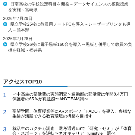
日南高校の学校設定科目を開発～データサイエンスの模擬授業
を実施～宮崎県
2026年7月29日
県立学校25校に教員用ノートPCを導入～レーザープリンタも導
入～熊本県
2026年7月28日
県立学校26校に電子黒板160台を導入～黒板と併用して教員の負
担を軽減～福井県
アクセスTOP10
＜中高生の部活費の実態調査＞運動部の部活費は年間8.4万円
保護者の65％が負担感〜ANYTEAM調べ
聖望学園、体育授業等にARスポーツ「HADO」を導入、多様な
生徒が活躍できる教育環境の構築を目指す
就活生のガクチカ調査 選考通過ESで「研究・ゼミ」が「体育
会・スポーツ」を逆転〜ネオキャリア（unistyle）調べ