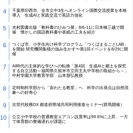
千葉県印西市、全市立中3生へオンライン国際交流授業を本格
導入 生成AIと実践交流で英語力強化
光村図書出版「教科書のひみつ展」8/6-11に日本橋三越で開
催 懐かしの国語教科書や表紙の工夫を紹介
つくば市、小学生向け科学プログラム「つくばまるごとLAB」
を開始 研究機関集積の強み生かす〜第1回イベントを8/29に開
催
AI時代の主体的な学びへの転換「第4回 生成AIと郷土を探究
する自立活動～福岡県久留米市立田主丸中学校の取組から～」
中村学園大学教育学部 山本朋弘教授
定時制科学部から「宙わたる教室」へ 科学の出発点は自然現
象への好奇心
次世代校務DX 都道府県域共同利用推進セミナー(群馬開催）
公立小中学校の普通教室エアコン設置率は99.6%に上昇、一方
で体育館の整備遅れが課題に