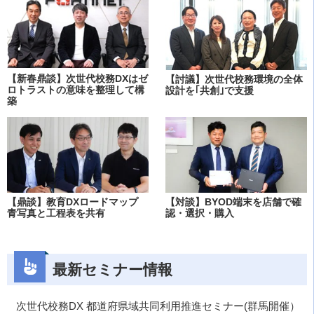
【新春鼎談】次世代校務DXはゼ
【討議】次世代校務環境の全体
ロトラストの意味を整理して構
設計を｢共創｣で支援
築
【鼎談】教育DXロードマップ
【対談】BYOD端末を店舗で確
青写真と工程表を共有
認・選択・購入
最新セミナー情報
次世代校務DX 都道府県域共同利用推進セミナー(群馬開催）