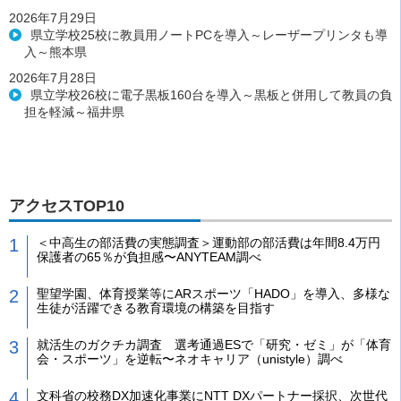
2026年7月29日
県立学校25校に教員用ノートPCを導入～レーザープリンタも導
入～熊本県
2026年7月28日
県立学校26校に電子黒板160台を導入～黒板と併用して教員の負
担を軽減～福井県
アクセスTOP10
＜中高生の部活費の実態調査＞運動部の部活費は年間8.4万円
保護者の65％が負担感〜ANYTEAM調べ
聖望学園、体育授業等にARスポーツ「HADO」を導入、多様な
生徒が活躍できる教育環境の構築を目指す
就活生のガクチカ調査 選考通過ESで「研究・ゼミ」が「体育
会・スポーツ」を逆転〜ネオキャリア（unistyle）調べ
文科省の校務DX加速化事業にNTT DXパートナー採択、次世代