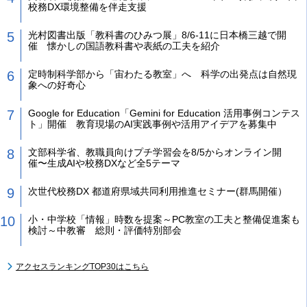
校務DX環境整備を伴走支援
光村図書出版「教科書のひみつ展」8/6-11に日本橋三越で開
催 懐かしの国語教科書や表紙の工夫を紹介
定時制科学部から「宙わたる教室」へ 科学の出発点は自然現
象への好奇心
Google for Education「Gemini for Education 活用事例コンテス
ト」開催 教育現場のAI実践事例や活用アイデアを募集中
文部科学省、教職員向けプチ学習会を8/5からオンライン開
催〜生成AIや校務DXなど全5テーマ
次世代校務DX 都道府県域共同利用推進セミナー(群馬開催）
小・中学校「情報」時数を提案～PC教室の工夫と整備促進案も
検討～中教審 総則・評価特別部会
アクセスランキングTOP30はこちら