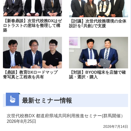
【新春鼎談】次世代校務DXはゼ
【討議】次世代校務環境の全体
ロトラストの意味を整理して構
設計を｢共創｣で支援
築
【鼎談】教育DXロードマップ
【対談】BYOD端末を店舗で確
青写真と工程表を共有
認・選択・購入
最新セミナー情報
次世代校務DX 都道府県域共同利用推進セミナー(群馬開催）
2026年8月25日
2026年7月14日