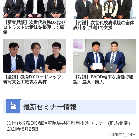
【新春鼎談】次世代校務DXはゼ
【討議】次世代校務環境の全体
ロトラストの意味を整理して構
設計を｢共創｣で支援
築
【鼎談】教育DXロードマップ
【対談】BYOD端末を店舗で確
青写真と工程表を共有
認・選択・購入
最新セミナー情報
次世代校務DX 都道府県域共同利用推進セミナー(群馬開催）
2026年8月25日
2026年7月14日