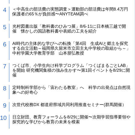
＜中高生の部活費の実態調査＞運動部の部活費は年間8.4万円
保護者の65％が負担感〜ANYTEAM調べ
光村図書出版「教科書のひみつ展」8/6-11に日本橋三越で開
催 懐かしの国語教科書や表紙の工夫を紹介
AI時代の主体的な学びへの転換「第4回 生成AIと郷土を探究
する自立活動～福岡県久留米市立田主丸中学校の取組から～」
中村学園大学教育学部 山本朋弘教授
つくば市、小学生向け科学プログラム「つくばまるごとLAB」
を開始 研究機関集積の強み生かす〜第1回イベントを8/29に開
催
定時制科学部から「宙わたる教室」へ 科学の出発点は自然現
象への好奇心
次世代校務DX 都道府県域共同利用推進セミナー(群馬開催）
日立財団、教育フォーラムを8/29に開催〜次期学習指導要領や
探究的な学びから教育の未来を模索