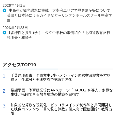
2026年4月1日
中高生が観光課題に挑戦 太宰府エリアで歴史遺産等について
英語と日本語によるガイドなど～リンデンホールスクール中高学
部
2026年2月23日
｢多様性と共生｣学ぶ－公立中学校の事例紹介「北海道教育旅行
説明会・相談会」
アクセスTOP10
千葉県印西市、全市立中3生へオンライン国際交流授業を本格
導入 生成AIと実践交流で英語力強化
聖望学園、体育授業等にARスポーツ「HADO」を導入、多様な
生徒が活躍できる教育環境の構築を目指す
抽象的な算数を視覚化 ピタゴラスイッチ制作陣と共同開発し
た映像コンテンツ「目で見る算数」個人向け配信開始〜教育出
版