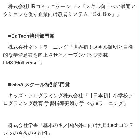
株式会社
HR
コミュニケーション『スキル向上への最適ア
クションを促す企業向け教育システム「
SkillBox
」』
■EdTech特別部門賞
株式会社ネットラーニング『世界初！スキル証明と自律
的な学習意欲を向上させるオープンバッジ搭載
LMS”Multiverse”
』
■GIGA スクール特別部門賞
キッズ・プログラミング株式会社『【日本初】小学校プ
ログラミング教育 学習指導要領が学べる
e
ラーニング』
株式会社学書『基本のキ／国内外に向けた
Edtech
コンテ
ンツの今後の可能性』