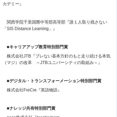
カデミー』
関西学院千里国際中等部高等部『誰１人取り残さない
「
SIS Distance Learning
」』
■キャリアアップ教育特別部門賞
株式会社
JTB
『ブレない基本方針のもと走り続ける本気
（マジ）の改革 ～
JTB
ユニバーシティの取組み～』
■デジタル・トランスフォーメーション特別部門賞
株式会社
FreCre
『英語物語』
■ナレッジ共有特別部門賞