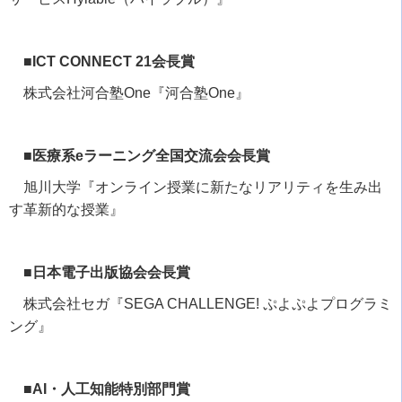
■ICT CONNECT 21会長賞
株式会社河合塾
One
『河合塾
One
』
■医療系eラーニング全国交流会会長賞
旭川大学『オンライン授業に新たなリアリティを生み出
す革新的な授業』
■日本電子出版協会会長賞
株式会社セガ『
SEGA CHALLENGE!
ぷよぷよプログラミ
ング』
■AI・人工知能特別部門賞