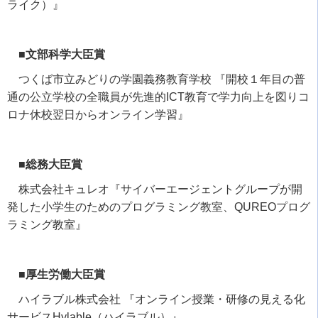
ライク）』
■文部科学大臣賞
つくば市立みどりの学園義務教育学校 『開校１年目の普
通の公立学校の全職員が先進的
ICT
教育で学力向上を図りコ
ロナ休校翌日からオンライン学習』
■総務大臣賞
株式会社キュレオ『サイバーエージェントグループが開
発した小学生のためのプログラミング教室、
QUREO
プログ
ラミング教室』
■厚生労働大臣賞
ハイラブル株式会社 『オンライン授業・研修の見える化
サービス
Hylable
（ハイラブル）』