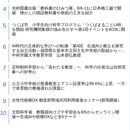
光村図書出版「教科書のひみつ展」8/6-11に日本橋三越で開
催 懐かしの国語教科書や表紙の工夫を紹介
つくば市、小学生向け科学プログラム「つくばまるごとLAB」
を開始 研究機関集積の強み生かす〜第1回イベントを8/29に開
催
AI時代の主体的な学びへの転換「第4回 生成AIと郷土を探究
する自立活動～福岡県久留米市立田主丸中学校の取組から～」
中村学園大学教育学部 山本朋弘教授
定時制科学部から「宙わたる教室」へ 科学の出発点は自然現
象への好奇心
公立小中学校の普通教室エアコン設置率は99.6%に上昇、一方
で体育館の整備遅れが課題に
次世代校務DX 都道府県域共同利用推進セミナー(群馬開催）
文部科学省、教職員向けプチ学習会を8/5からオンライン開
催〜生成AIや校務DXなど全5テーマ