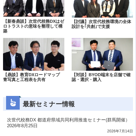
【新春鼎談】次世代校務DXはゼ
【討議】次世代校務環境の全体
ロトラストの意味を整理して構
設計を｢共創｣で支援
築
【鼎談】教育DXロードマップ
【対談】BYOD端末を店舗で確
青写真と工程表を共有
認・選択・購入
最新セミナー情報
次世代校務DX 都道府県域共同利用推進セミナー(群馬開催）
2026年8月25日
2026年7月14日