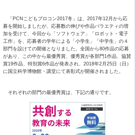
「
PCN
こどもプロコン
2017
冬」は、
2017
年
12
月から応
募を開始しましたが、応募数の伸びや作品バラエティの増
加を受けて、今回から「ソフトウェア」「ロボット・電子
工作」を、応募者の学年による「小学生」「中学生」の４
部門を設けての開催となりました。全国から
80
作品の応募
があり、この中から最優秀賞、優秀賞が各部門
1
作品、協賛
賞
19
作品、特別賞
6
作品が発表され、
2018
年
2
月
25
日（日）
に国立科学博物館・講堂にて表彰式が開催されました。
それぞれの部門の最優秀賞は、下記の通りです。