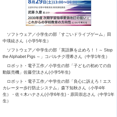
ソフトウェア／小学生の部「すごいドライブゲーム」田
中瑛絃さん（小学
5
年生）
ソフトウェア／中学生の部「英語豚を止めろ！！～
Stop
the Alphabet Pigs
～」コバルチク理希さん（中学
1
年生）
ロボット・電子工作／小学生の部「子どもの初めての自
動販売機」佐藤空汰さん
(
小学
5
年生
)
ロボット・電子工作／中学生の部「良心に訴えろ！エス
カレーター歩行防止システム」森下知秋さん（小学
4
年
生）・佐々木ハナさん
(
小学
6
年生
)
・原田崇志さん（中学
1
年
生）