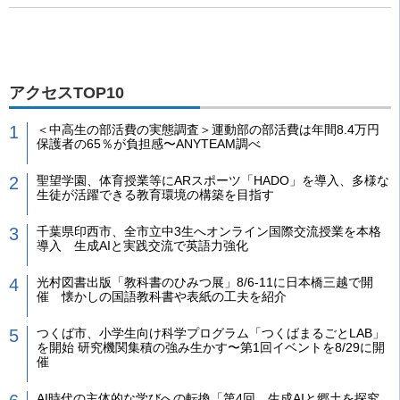
アクセスTOP10
＜中高生の部活費の実態調査＞運動部の部活費は年間8.4万円
保護者の65％が負担感〜ANYTEAM調べ
聖望学園、体育授業等にARスポーツ「HADO」を導入、多様な
生徒が活躍できる教育環境の構築を目指す
千葉県印西市、全市立中3生へオンライン国際交流授業を本格
導入 生成AIと実践交流で英語力強化
光村図書出版「教科書のひみつ展」8/6-11に日本橋三越で開
催 懐かしの国語教科書や表紙の工夫を紹介
つくば市、小学生向け科学プログラム「つくばまるごとLAB」
を開始 研究機関集積の強み生かす〜第1回イベントを8/29に開
催
AI時代の主体的な学びへの転換「第4回 生成AIと郷土を探究