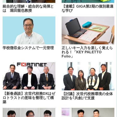
統合的な理解・総合的な発揮と
【連載】GIGA第2期の個別最適
は 堀田龍也教授
な学び
学校徴収金システムで一元管理
正しいキー入力を楽しく覚えら
れる！「KEY PALETTO
Folio」
【新春鼎談】次世代校務DXはゼ
【討議】次世代校務環境の全体
ロトラストの意味を整理して構
設計を｢共創｣で支援
築