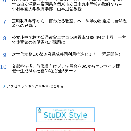
する自立活動～福岡県久留米市立田主丸中学校の取組から～」
中村学園大学教育学部 山本朋弘教授
定時制科学部から「宙わたる教室」へ 科学の出発点は自然現
象への好奇心
公立小中学校の普通教室エアコン設置率は99.6%に上昇、一方
で体育館の整備遅れが課題に
次世代校務DX 都道府県域共同利用推進セミナー(群馬開催）
文部科学省、教職員向けプチ学習会を8/5からオンライン開
催〜生成AIや校務DXなど全5テーマ
アクセスランキングTOP30はこちら