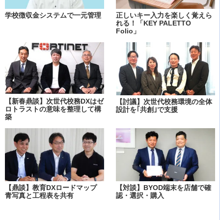
学校徴収金システムで一元管理
正しいキー入力を楽しく覚えら
れる！「KEY PALETTO
Folio」
【新春鼎談】次世代校務DXはゼ
【討議】次世代校務環境の全体
ロトラストの意味を整理して構
設計を｢共創｣で支援
築
【鼎談】教育DXロードマップ
【対談】BYOD端末を店舗で確
青写真と工程表を共有
認・選択・購入