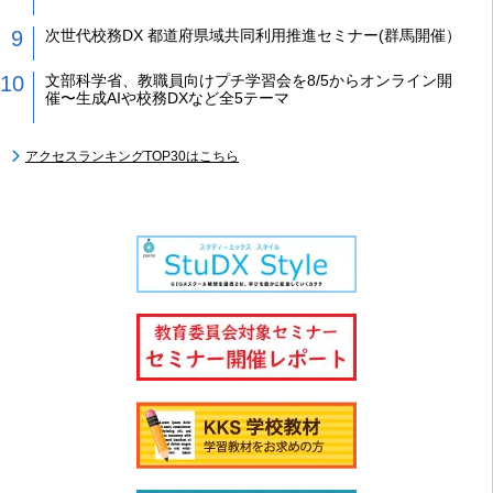
次世代校務DX 都道府県域共同利用推進セミナー(群馬開催）
文部科学省、教職員向けプチ学習会を8/5からオンライン開
催〜生成AIや校務DXなど全5テーマ
アクセスランキングTOP30はこちら