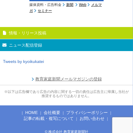
媒体資料・広告料金
新聞
Web
メルマ
ガ
セミナー
情報・リリース投稿
ニュース配信登録
Tweets by kyoikukatei
教育家庭新聞メールマガジンの登録
※以下は広告欄であり広告の内容に関する一切の責任は広告主に帰属し当社が
推奨するものではありません。
HOME
会社概要
プライバシーポリシー
記事の転載・複写について
お問い合わせ
© 株式会社 教育家庭新聞社