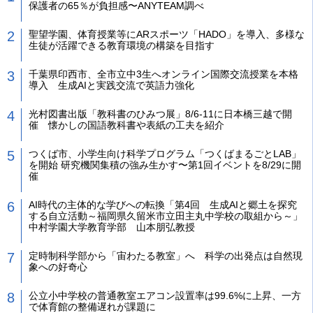
保護者の65％が負担感〜ANYTEAM調べ
聖望学園、体育授業等にARスポーツ「HADO」を導入、多様な
生徒が活躍できる教育環境の構築を目指す
千葉県印西市、全市立中3生へオンライン国際交流授業を本格
導入 生成AIと実践交流で英語力強化
光村図書出版「教科書のひみつ展」8/6-11に日本橋三越で開
催 懐かしの国語教科書や表紙の工夫を紹介
つくば市、小学生向け科学プログラム「つくばまるごとLAB」
を開始 研究機関集積の強み生かす〜第1回イベントを8/29に開
催
AI時代の主体的な学びへの転換「第4回 生成AIと郷土を探究
する自立活動～福岡県久留米市立田主丸中学校の取組から～」
中村学園大学教育学部 山本朋弘教授
定時制科学部から「宙わたる教室」へ 科学の出発点は自然現
象への好奇心
公立小中学校の普通教室エアコン設置率は99.6%に上昇、一方
で体育館の整備遅れが課題に