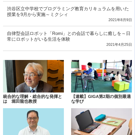
渋谷区立中学校でプログラミング教育カリキュラムを用いた
授業を9月から実施～ミクシィ
2021年8月9日
自律型会話ロボット「Romi」との会話で暮らしに癒しを～日
常にロボットがいる生活を体験
2021年4月25日
統合的な理解・総合的な発揮と
【連載】GIGA第2期の個別最適
は 堀田龍也教授
な学び