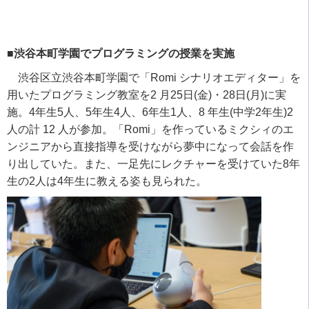
■渋谷本町学園でプログラミングの授業を実施
渋谷区立渋谷本町学園で「
Romi
シナリオエディター」を
用いたプログラミング教室を
2
月
25
日
(
金
)
・
28
日
(
月
)
に実
施。
4
年生
5
人、
5
年生
4
人、
6
年生
1
人、
8
年生
(
中学
2
年生
)2
人の計
12
人が参加。「
Romi
」を作っているミクシィのエ
ンジニアから直接指導を受けながら夢中になって会話を作
り出していた。また、一足先にレクチャーを受けていた
8
年
生の
2
人は
4
年生に教える姿も見られた。