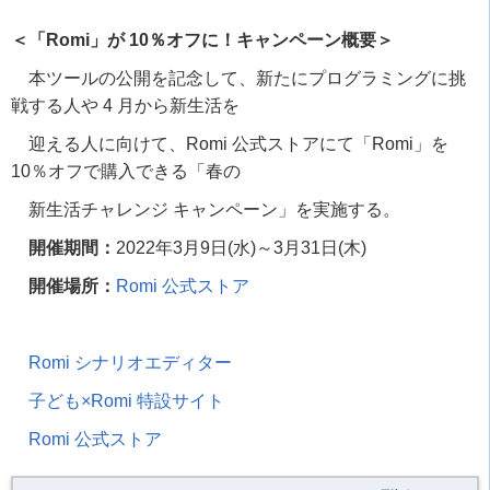
＜「Romi」が 10％オフに！キャンペーン概要＞
本ツールの公開を記念して、新たにプログラミングに挑
戦する人や
4
月から新生活を
迎える人に向けて、
Romi
公式ストアにて「
Romi
」を
10
％オフで購入できる「春の
新生活チャレンジ キャンペーン」を実施する。
開催期間：
2022
年
3
月
9
日
(
水
)
～3月
31
日
(
木
)
開催場所：
Romi
公式ストア
Romi シナリオエディター
子ども×Romi 特設サイト
Romi 公式ストア