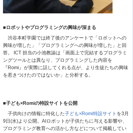
■ロボットやプログラミングの興味が深まる
渋谷本町学園では終了後のアンケートで「ロボットへの
興味が増した」「プログラミングへの興味が増した」と回
答。
ICT
担当の小池教諭は「画面上で完結するプログラミ
ングツールとは異なり、プログラミングした内容を
『
Romi
』が実際に話してくれる点が、より生徒たちの興味
を惹きつけたのではないか」と分析する。
■子ども×Romiの特設サイトを公開
子供向けの情報に特化した
子ども×
Romi
特設サイト
を
3
月
9
日
(
水
)
より公開。
AI
ロボットが子供たちに与える影響や、
プログラミング教育への活かし方などについて掲載してい