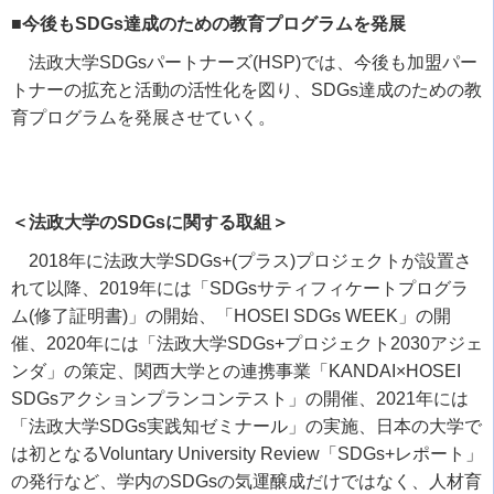
■今後もSDGs達成のための教育プログラムを発展
法政大学
SDGs
パートナーズ
(HSP)
では、今後も加盟パー
トナーの拡充と活動の活性化を図り、
SDGs
達成のための教
育プログラムを発展させていく。
＜法政大学のSDGsに関する取組＞
2018
年に法政大学
SDGs+(
プラス
)
プロジェクトが設置さ
れて以降、
2019
年には「
SDGs
サティフィケートプログラ
ム
(
修了証明書
)
」の開始、「
HOSEI SDGs WEEK
」の開
催、
2020
年には「法政大学
SDGs+
プロジェクト
2030
アジェ
ンダ」の策定、関西大学との連携事業「
KANDAI×HOSEI
SDGs
アクションプランコンテスト」の開催、
2021
年には
「法政大学
SDGs
実践知ゼミナール」の実施、日本の大学で
は初となる
Voluntary University Review
「
SDGs+
レポート」
の発行など、学内の
SDGs
の気運醸成だけではなく、人材育