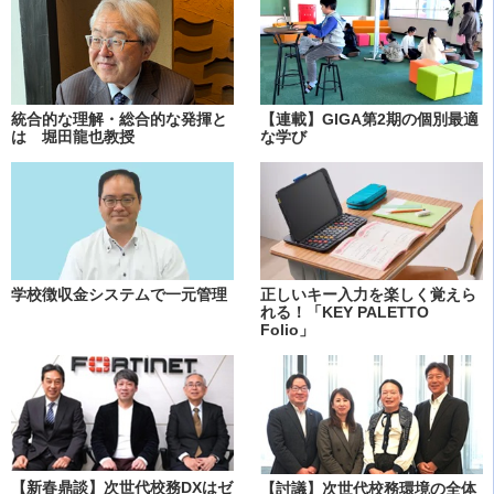
統合的な理解・総合的な発揮と
【連載】GIGA第2期の個別最適
は 堀田龍也教授
な学び
学校徴収金システムで一元管理
正しいキー入力を楽しく覚えら
れる！「KEY PALETTO
Folio」
【新春鼎談】次世代校務DXはゼ
【討議】次世代校務環境の全体