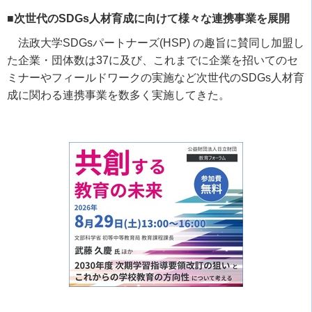
■次世代のSDGs人材育成に向けて様々な連携事業を展開
法政大学
SDGs
パートナーズ
(HSP)
の趣旨に賛同し加盟し
た企業・団体数は
37
に及び、これまでに企業を招いてのセ
ミナーやフィールドワークの実施など次世代の
SDGs
人材育
成に関わる連携事業を数多く実施してきた。