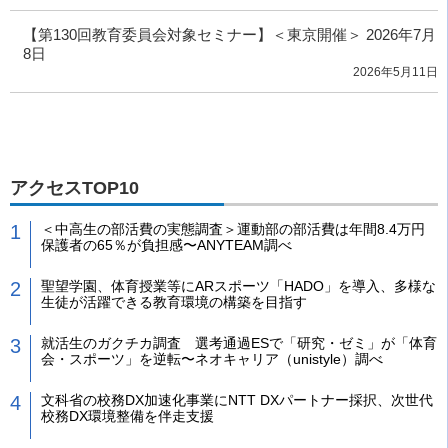
【第130回教育委員会対象セミナー】＜東京開催＞ 2026年7月
8日
2026年5月11日
アクセスTOP10
＜中高生の部活費の実態調査＞運動部の部活費は年間8.4万円
保護者の65％が負担感〜ANYTEAM調べ
聖望学園、体育授業等にARスポーツ「HADO」を導入、多様な
生徒が活躍できる教育環境の構築を目指す
就活生のガクチカ調査 選考通過ESで「研究・ゼミ」が「体育
会・スポーツ」を逆転〜ネオキャリア（unistyle）調べ
文科省の校務DX加速化事業にNTT DXパートナー採択、次世代
校務DX環境整備を伴走支援