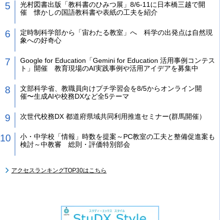
光村図書出版「教科書のひみつ展」8/6-11に日本橋三越で開
催 懐かしの国語教科書や表紙の工夫を紹介
定時制科学部から「宙わたる教室」へ 科学の出発点は自然現
象への好奇心
Google for Education「Gemini for Education 活用事例コンテス
ト」開催 教育現場のAI実践事例や活用アイデアを募集中
文部科学省、教職員向けプチ学習会を8/5からオンライン開
催〜生成AIや校務DXなど全5テーマ
次世代校務DX 都道府県域共同利用推進セミナー(群馬開催）
小・中学校「情報」時数を提案～PC教室の工夫と整備促進案も
検討～中教審 総則・評価特別部会
アクセスランキングTOP30はこちら