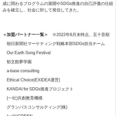
成に関わるプログラムの展開や
SDGs
推進の自己評価の仕組
みを確立し、社会に対して発信してきた。
＜加盟パートナー一覧＞
※
2022
年
6
月末時点、五十音順
朝日新聞社マーケティング戦略本部
SDGs
担当チーム
Our Earth Song Festival
郁文館夢学園
a-base consulting
Ethical Choice(EXIDEA運営
)
KANDAI for SDGs推進プロジェクト
(一社
)
共創教育機構
グランパスコンサルティング
(
株
)