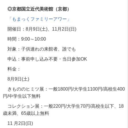
◎京都国立近代美術館（京都）
「もまっくファミリーアワー」
開催日：
8
月
9
日
(
土
)
、
11
月
2
日
(
日
)
時間：
9:00
～
10:00
対象：子供連れの来館者、誰でも
申込：事前申し込み不要・当日参加
OK
料金：
8月
9
日
(
土
)
きもののヒミツ展：一般
1800
円
/
大学生
1100
円
/
高校生
400
円
/
中学生以下無料
コレクション展：一般
220
円
/
大学生
70
円
/
高校生以下、
18
歳未満、
65
歳以上無料
11 月
2
日
(
日
)