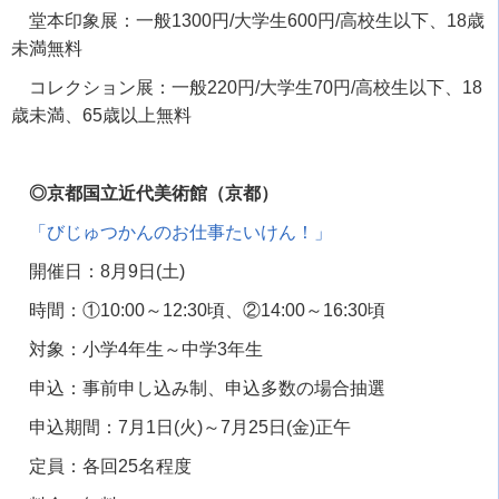
堂本印象展：一般
1300
円
/
大学生
600
円
/
高校生以下、
18
歳
未満無料
コレクション展：一般
220
円
/
大学生
70
円
/
高校生以下、
18
歳未満、
65
歳以上無料
◎京都国立近代美術館（京都）
「びじゅつかんのお仕事たいけん！」
開催日：
8
月
9
日
(
土
)
時間：
①10:00
～
12:30
頃、②
14:00
～
16:30
頃
対象：小学
4
年生～中学
3
年生
申込：事前申し込み制、申込多数の場合抽選
申込期間：
7
月
1
日
(
火
)
～
7
月
25
日
(
金
)
正午
定員：各回
25
名程度