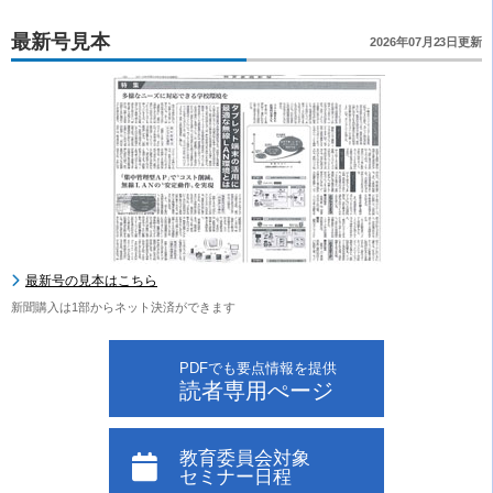
最新号見本
2026年07月23日更新
最新号の見本はこちら
新聞購入は1部からネット決済ができます
PDFでも要点情報を提供
読者専用ぺージ
教育委員会対象
セミナー日程