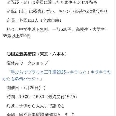
※
7/25
（金）は定員に達したためキャンセル待ち
※
8/2
（土）は残席わずか、キャンセル待ちの場合あり
定員：各回
151
人（全席自由）
料金：中学生以下無料、一般
520
円、高校生・大学生・
65
歳以上
310
円
◎国立新美術館（東京・六本木）
夏休みワークショップ
「手ぶらでブラっと工作室
2025
～キラっと！キラキラた
からもの缶バッジ～」
開催日：
7
月
26
日
(
土
)
時間：
10:00
～
16:30
（最終受付
15:45
）
対象：子供から大人まで誰でも
会場：国立新美術館 研修室
A
、
B
、
C