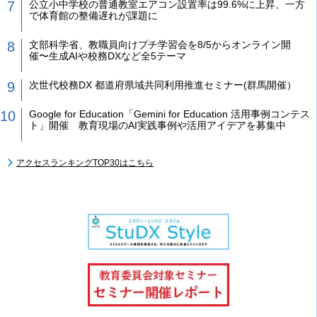
公立小中学校の普通教室エアコン設置率は99.6%に上昇、一方
で体育館の整備遅れが課題に
文部科学省、教職員向けプチ学習会を8/5からオンライン開
催〜生成AIや校務DXなど全5テーマ
次世代校務DX 都道府県域共同利用推進セミナー(群馬開催）
Google for Education「Gemini for Education 活用事例コンテス
ト」開催 教育現場のAI実践事例や活用アイデアを募集中
アクセスランキングTOP30はこちら