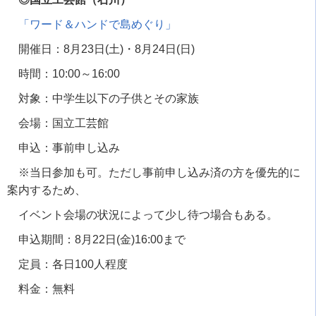
「ワード＆ハンドで島めぐり」
開催日：
8
月
23
日
(
土
)
・
8
月
24
日
(
日
)
時間：
10:00
～
16:00
対象：中学生以下の子供とその家族
会場：国立工芸館
申込：事前申し込み
※当日参加も可。ただし事前申し込み済の方を優先的に
案内するため、
イベント会場の状況によって少し待つ場合もある。
申込期間：
8
月
22
日
(
金
)16:00
まで
定員：各日
100
人程度
料金：無料