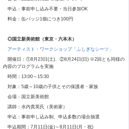
申込：事前申し込み不要・当日参加
OK
料金：缶バッジ
1
個につき
100
円
◎国立新美術館（東京・六本木）
アーティスト・ワークショップ「ふしぎなシーツ」
開催日：
①8
月
23
日
(
土
)
、
②8
月
24
日
(
日
) ※2
回とも同様の
内容のプログラムを実施
時間：
13:00
～
15:30
対象：
5
歳～
10
歳の子供とその保護者・家族
会場：国立新美術館
講師：水内貴英氏（美術家）
申込：事前申し込み制、申込多数の場合抽選
申込期間：
7
月
11
日
(
金
)
～
8
月
11
日
(
月・祝
)