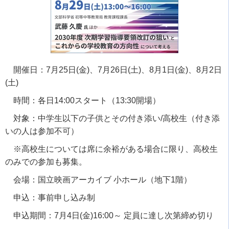
開催日：
7
月
25
日
(
金
)
、
7
月
26
日
(
土
)
、
8
月
1
日
(
金
)
、
8
月
2
日
(
土
)
時間：各日
14:00
スタート（
13:30
開場）
対象：中学生以下の子供とその付き添い
/
高校生（付き添
いの人は参加不可）
※高校生については席に余裕がある場合に限り、高校生
のみでの参加も募集。
会場：国立映画アーカイブ 小ホール（地下
1
階）
申込：事前申し込み制
申込期間：
7
月
4
日
(
金
)16:00
～ 定員に達し次第締め切り