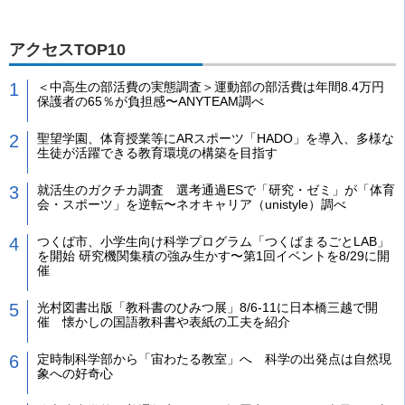
アクセスTOP10
＜中高生の部活費の実態調査＞運動部の部活費は年間8.4万円
保護者の65％が負担感〜ANYTEAM調べ
聖望学園、体育授業等にARスポーツ「HADO」を導入、多様な
生徒が活躍できる教育環境の構築を目指す
就活生のガクチカ調査 選考通過ESで「研究・ゼミ」が「体育
会・スポーツ」を逆転〜ネオキャリア（unistyle）調べ
つくば市、小学生向け科学プログラム「つくばまるごとLAB」
を開始 研究機関集積の強み生かす〜第1回イベントを8/29に開
催
光村図書出版「教科書のひみつ展」8/6-11に日本橋三越で開
催 懐かしの国語教科書や表紙の工夫を紹介
定時制科学部から「宙わたる教室」へ 科学の出発点は自然現
象への好奇心