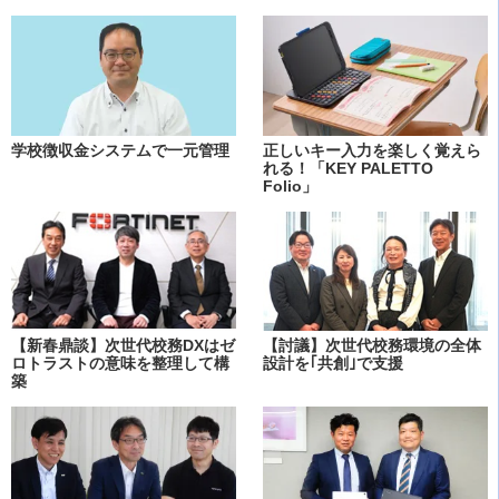
学校徴収金システムで一元管理
正しいキー入力を楽しく覚えら
れる！「KEY PALETTO
Folio」
【新春鼎談】次世代校務DXはゼ
【討議】次世代校務環境の全体
ロトラストの意味を整理して構
設計を｢共創｣で支援
築