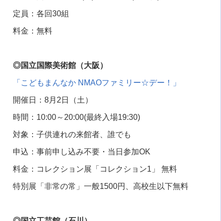
定員：各回
30
組
料金：無料
◎国立国際美術館（大阪）
「こどもまんなか
NMAO
ファミリー
☆
デー！」
開催日：
8
月
2
日（土）
時間：
10:00
～
20:00(
最終入場
19:30)
対象：子供連れの来館者、誰でも
申込：事前申し込み不要・当日参加
OK
料金：コレクション展「コレクション
1
」 無料
特別展「非常の常」一般
1500
円、高校生以下無料
◎国立工芸館（石川）