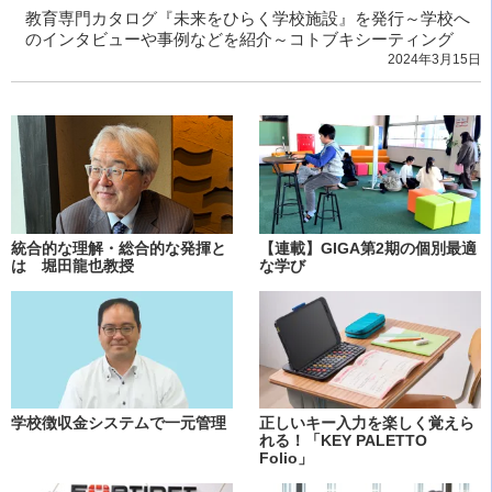
教育専門カタログ『未来をひらく学校施設』を発行～学校へ
のインタビューや事例などを紹介～コトブキシーティング
2024年3月15日
統合的な理解・総合的な発揮と
【連載】GIGA第2期の個別最適
は 堀田龍也教授
な学び
学校徴収金システムで一元管理
正しいキー入力を楽しく覚えら
れる！「KEY PALETTO
Folio」