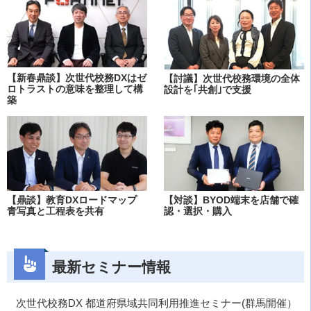
【新春鼎談】次世代校務DXはゼ
【討議】次世代校務環境の全体
ロトラストの意味を整理して構
設計を｢共創｣で支援
築
【鼎談】教育DXロードマップ
【対談】BYOD端末を店舗で確
青写真と工程表を共有
認・選択・購入
最新セミナー情報
次世代校務DX 都道府県域共同利用推進セミナー(群馬開催）