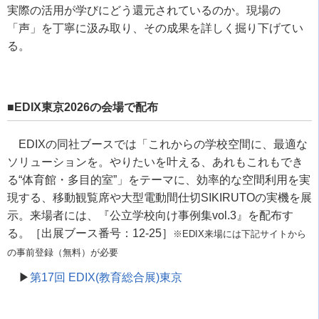
実際の活用が学びにどう還元されているのか。現場の
「声」を丁寧に汲み取り、その成果を詳しく掘り下げてい
る。
■EDIX東京2026の会場で配布
EDIXの同社ブースでは「これからの学校空間に、最適な
ソリューションを。やりたいを叶える、あれもこれもでき
る“体育館・多目的室”」をテーマに、効率的な空間利用を実
現する、移動観覧席や大型電動間仕切SIKIRUTOの実機を展
示。来場者には、『公立学校向け事例集vol.3』を配布す
る。［出展ブース番号：12-25］
※EDIX来場には下記サイトから
の事前登録（無料）が必要
▶︎
第17回 EDIX(教育総合展)東京