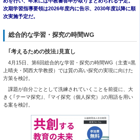
めを行い、年末には中教審答申が取りまとめられる予定。
次期学習指導要領は2026年度内に告示、2030年度以降に順
次実施予定だ。
総合的な学習・探究の時間WG
｢考えるための技法｣見直し
4月15日、第6回総合的な学習・探究の時間WG（主査=黒
上晴夫・関西大学教授）では質の高い探究の実現に向けた
方策を検討。
課題が自分ごととして洗練されていくことを前提に、大
きく｢テーマ探究｣、｢マイ探究（個人探究）｣の用語を用い
る案を検討。