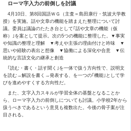
ローマ字入力の前倒しを討議
4月10日、第8回国語ＷＧ（主査＝島田康行・筑波大学教
授）を実施。話や文章の機能を踏まえた整理について討
議。委員は議論のたたき台として｢話や文章の機能（仮
称）｣を案として提示。次の5つの機能に整理した。▼事実
や知識の整理と理解 ▼考えや主張の理由付けと吟味 ▼
思いや経験の表出と想像 ▼協働による深化や合意 ▼伝
統的な言語文化の継承と創造
｢読む・書く・話す聞く｣を一体で扱う方向性で、説明文
を読む→解説を書く→発表する、を一つの｢機能｣として学
びを進めやすくする方向性だ。
また、文字入力スキルが学習全体の基盤となることか
ら、ローマ字入力の前倒しについても討議。小学校2年から
扱うべきであるという意見も複数出た。今後の骨子案が注
目される。