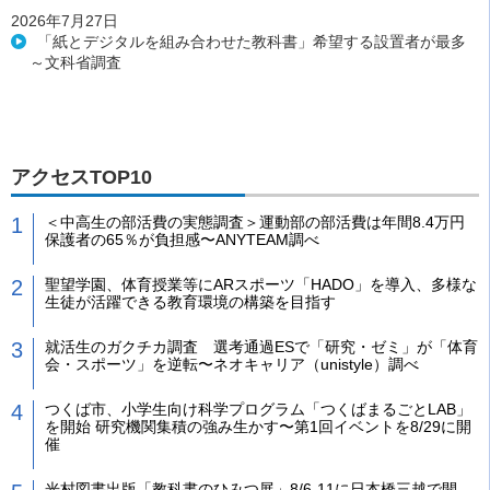
2026年7月27日
「紙とデジタルを組み合わせた教科書」希望する設置者が最多
～文科省調査
アクセスTOP10
＜中高生の部活費の実態調査＞運動部の部活費は年間8.4万円
保護者の65％が負担感〜ANYTEAM調べ
聖望学園、体育授業等にARスポーツ「HADO」を導入、多様な
生徒が活躍できる教育環境の構築を目指す
就活生のガクチカ調査 選考通過ESで「研究・ゼミ」が「体育
会・スポーツ」を逆転〜ネオキャリア（unistyle）調べ
つくば市、小学生向け科学プログラム「つくばまるごとLAB」
を開始 研究機関集積の強み生かす〜第1回イベントを8/29に開
催
光村図書出版「教科書のひみつ展」8/6-11に日本橋三越で開