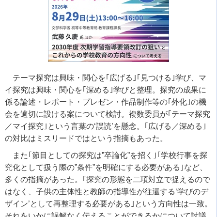
テーマ探究は興味・関心を｢広げる｣｢見つける｣学び、マ
イ探究は興味・関心を｢深める｣学びと整理。探究の成果に
係る論述・レポート・プレゼン・作品制作等の｢外化｣の機
会を適切に設ける案について検討。複数委員が｢テーマ探究
／マイ探究｣という言葉の‘誤読’を懸念。｢広げる／深める｣
の対比はミスリードではという指摘もあった。
また｢節目としての探究は”卒論化”を招く｣｢学校行事を探
究化として扱う際の”条件”を明確にする必要がある｣など、
多くの指摘があった。｢探究の形態を二項対立で捉えるので
はなく、子供の主体性と教師の指導性が往還する‘学びのデ
ザイン’として再整理する必要がある｣という方向性は一致。
それをいかに誤解なく伝えることができるかについて討議