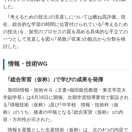
した。
｢考えるための技法｣の見直しについては概ね高評価。現
在、総合的な学習の時間に位置付けられている｢考えるため
の技法｣を、探究のプロセスの質を高める具体的な手立ての
一つとして見直しを図り｢発散｣｢収束｣の観点から分類を検
討した。
情報・技術WG
｢総合実習（仮称）｣で学びの成果を発揮
第8回情報・技術ＷＧ（主査=堀田龍也教授・東京学芸大
学副学長）は4月16日に開催。次期学習指導要領で新設され
る｢情報技術（仮称）｣及び｢中学校 情報・技術科（仮
称）｣のうち、後者の中核となる｢総合実習（仮称）｣の内
容・方向性が示された。
情報を基盤とした生産技術（仮称）は、次の4つの内容で