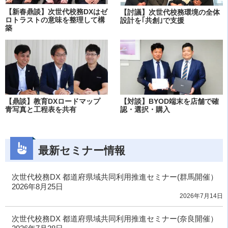
【新春鼎談】次世代校務DXはゼ
【討議】次世代校務環境の全体
ロトラストの意味を整理して構
設計を｢共創｣で支援
築
【鼎談】教育DXロードマップ
【対談】BYOD端末を店舗で確
青写真と工程表を共有
認・選択・購入
最新セミナー情報
次世代校務DX 都道府県域共同利用推進セミナー(群馬開催）
2026年8月25日
2026年7月14日
次世代校務DX 都道府県域共同利用推進セミナー(奈良開催）