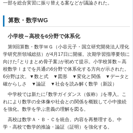
一部を総合実習に振り替える案などが議論された。
算数・数学WG
小学校～高校を6分野で体系化
第9回算数・数学ＷＧ（小谷元子・国立研究開発法人理化
学研究所領域総括）が4月17日に開催。次期学習指導要領に
向けた｢とりまとめ骨子案｣が初めて提示。小学校算数～高
校数学Ⅰまでを共通の6分野で体系化する方向が示された。
6分野は次。▼数と式 ▼図形 ▼変化と関係 ▼データと
確からしさ ▼論証 ▼社会を読み解く数学（新設）
中学校では新たに｢数学ガイダンス（仮称）｣を導入。こ
れにより数学の全体像や社会との関係を概観して小中接続
を強化。数学を学ぶ意義の理解を図る。
高校は数学Ａ・Ｂ・Ｃを統合。内容を再整理する。中
学・高校で数学的推論・論証（証明）を強化する。