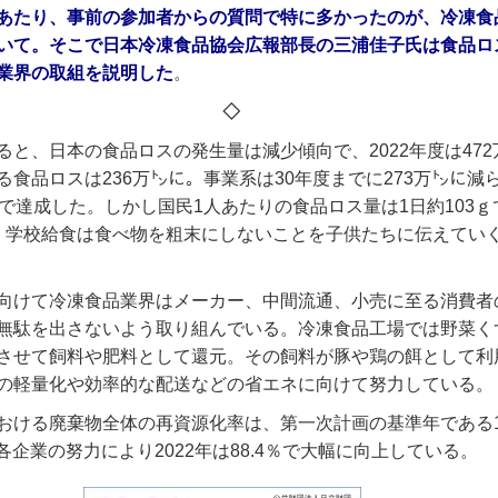
あたり、事前の参加者からの質問で特に多かったのが、冷凍食
いて。そこで日本冷凍食品協会広報部長の三浦佳子氏は食品ロ
業界の取組を説明した
。
◇
ると、日本の食品ロスの発生量は減少傾向で、2022年度は47
る食品ロスは236万㌧に。事業系は30年度までに273万㌧に減
階で達成した。しかし国民1人あたりの食品ロス量は1日約103
。学校給食は食べ物を粗末にしないことを子供たちに伝えてい
向けて冷凍食品業界はメーカー、中間流通、小売に至る消費者
無駄を出さないよう取り組んでいる。冷凍食品工場では野菜く
させて飼料や肥料として還元。その飼料が豚や鶏の餌として利
の軽量化や効率的な配送などの省エネに向けて努力している。
おける廃棄物全体の再資源化率は、第一次計画の基準年である1
、各企業の努力により2022年は88.4％で大幅に向上している。