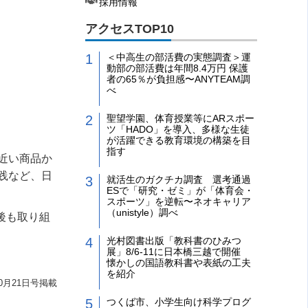
採用情報
アクセスTOP10
＜中高生の部活費の実態調査＞運
動部の部活費は年間8.4万円 保護
者の65％が負担感〜ANYTEAM調
べ
聖望学園、体育授業等にARスポー
ツ「HADO」を導入、多様な生徒
が活躍できる教育環境の構築を目
指す
近い商品か
践など、日
就活生のガクチカ調査 選考通過
ESで「研究・ゼミ」が「体育会・
スポーツ」を逆転〜ネオキャリア
（unistyle）調べ
後も取り組
光村図書出版「教科書のひみつ
展」8/6-11に日本橋三越で開催
懐かしの国語教科書や表紙の工夫
を紹介
0月21日号掲載
つくば市、小学生向け科学プログ