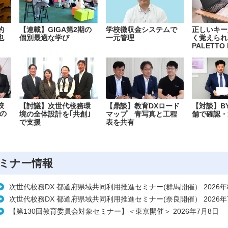
的
【連載】GIGA第2期の
学校徴収金システムで
正しいキー
也
個別最適な学び
一元管理
く覚えられ
PALETTO 
校
【討議】次世代校務環
【鼎談】教育DXロード
【対談】B
の
境の全体設計を｢共創｣
マップ 青写真と工程
舗で確認・
で支援
表を共有
ミナー情報
次世代校務DX 都道府県域共同利用推進セミナー(群馬開催） 2026年
次世代校務DX 都道府県域共同利用推進セミナー(奈良開催） 2026年
【第130回教育委員会対象セミナー】＜東京開催＞ 2026年7月8日