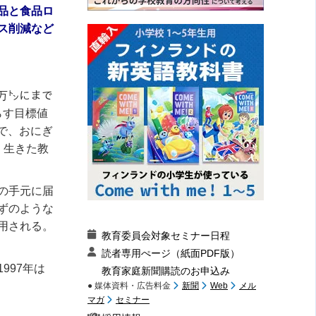
品と食品ロ
ス削減など
2万㌧にまで
らす目標値
ｇで、おにぎ
く生きた教
の手元に届
ずのような
用される。
教育委員会対象セミナー日程
読者専用ぺージ（紙面PDF版）
997年は
教育家庭新聞購読のお申込み
● 媒体資料・広告料金
新聞
Web
メル
マガ
セミナー