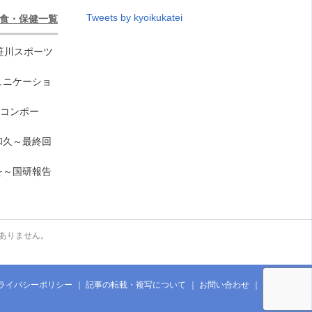
Tweets by kyoikukatei
食・保健一覧
笹川スポーツ
ュニケーショ
のコンポー
和久～最終回
を～国研報告
ありません。
ライバシーポリシー
記事の転載・複写について
お問い合わせ