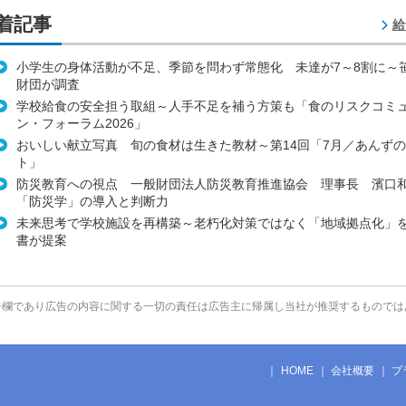
着記事
給
小学生の身体活動が不足、季節を問わず常態化 未達が7～8割に～
財団が調査
学校給食の安全担う取組～人手不足を補う方策も「食のリスクコミ
ン・フォーラム2026」
おいしい献立写真 旬の食材は生きた教材～第14回「7月／あんず
ト」
防災教育への視点 一般財団法人防災教育推進協会 理事長 濱口
「防災学」の導入と判断力
未来思考で学校施設を再構築～老朽化対策ではなく「地域拠点化」
書が提案
告欄であり広告の内容に関する一切の責任は広告主に帰属し当社が推奨するものでは
HOME
会社概要
プ