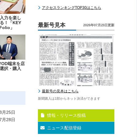
アクセスランキングTOP30はこちら
入力を楽し
る！「KEY
最新号見本
2026年07月23日更新
Folio」
YOD端末を店
選択・購入
最新号の見本はこちら
新聞購入は1部からネット決済ができます
8月25日
情報・リリース投稿
7月28日
ニュース配信登録