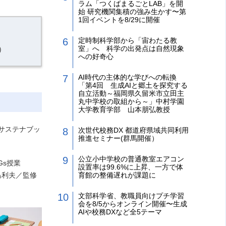
ラム「つくばまるごとLAB」を開
始 研究機関集積の強み生かす〜第
1回イベントを8/29に開催
定時制科学部から「宙わたる教
室」へ 科学の出発点は自然現象
）
への好奇心
AI時代の主体的な学びへの転換
「第4回 生成AIと郷土を探究する
自立活動～福岡県久留米市立田主
丸中学校の取組から～」中村学園
大学教育学部 山本朋弘教授
「サステナブッ
次世代校務DX 都道府県域共同利用
推進セミナー(群馬開催）
公立小中学校の普通教室エアコン
Gs授業
設置率は99.6%に上昇、一方で体
島利夫／監修
育館の整備遅れが課題に
文部科学省、教職員向けプチ学習
会を8/5からオンライン開催〜生成
AIや校務DXなど全5テーマ