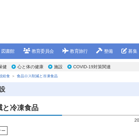
図書館
教育委員会
教育旅行
整備
募集
保健
心と体の健康
施設
COVID-19対策関連
校給食
食品ロス削減と冷凍食品
設
減と冷凍食品
2
ナー