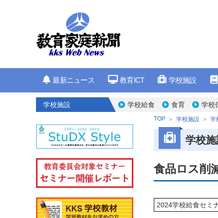
最新ニュース
教育ICT
学校施設
学校施設
学校給食
食育
学校
TOP
学校施設
学
学校施
食品ロス削
2024学校給食セミ