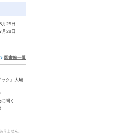
8月25日
7月28日
図書館一覧
ブック』大場
会
氏に聞く
館
ありません。