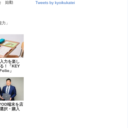
会 始動
Tweets by kyoikukatei
演
能力」
入力を楽し
る！「KEY
Folio」
YOD端末を店
選択・購入