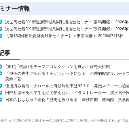
ミナー情報
次世代校務DX 都道府県域共同利用推進セミナー(群馬開催） 2026年
次世代校務DX 都道府県域共同利用推進セミナー(奈良開催） 2026年
【第130回教育委員会対象セミナー】＜東京開催＞ 2026年7月8日
記事
｢旅｣と｢物語｣をテーマにコレクションを展示～佐野美術館
『担任の先生に伝わる！子どもがラクになる 合理的配慮サポート
美鈴／著
使用済み発泡スチロールの有効利用率は92.1％～発泡スチロール協
田部井淳子氏の半生を絵で伝えたい～イラストレーター 清水裕子
日本のおもちゃの進化の歴史を振り返る～藤枝市郷土博物館・文学
告欄であり広告の内容に関する一切の責任は広告主に帰属し当社が推奨するものでは