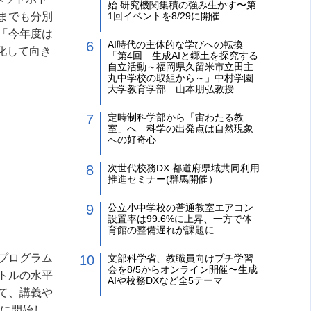
始 研究機関集積の強み生かす〜第
までも分別
1回イベントを8/29に開催
「今年度は
AI時代の主体的な学びへの転換
事化して向き
「第4回 生成AIと郷土を探究する
自立活動～福岡県久留米市立田主
丸中学校の取組から～」中村学園
大学教育学部 山本朋弘教授
定時制科学部から「宙わたる教
室」へ 科学の出発点は自然現象
への好奇心
次世代校務DX 都道府県域共同利用
推進セミナー(群馬開催）
公立小中学校の普通教室エアコン
設置率は99.6%に上昇、一方で体
育館の整備遅れが課題に
プログラム
文部科学省、教職員向けプチ学習
会を8/5からオンライン開催〜生成
トルの水平
AIや校務DXなど全5テーマ
て、講義や
に開始し