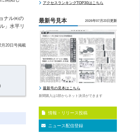
アクセスランキングTOP30はこちら
ョナル㈱の
最新号見本
2026年07月23日更新
ル」水平リ
2月20日号掲載
）
最新号の見本はこちら
新聞購入は1部からネット決済ができます
情報・リリース投稿
ニュース配信登録