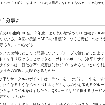
トルの「はずす・すすぐ・つぶす&回収」をしたくなるアイデアを考え
で自分事に
校の
1
年生約
100
名。今年度、より良い地域づくりに向け
SDGs
んでいる。今回の授業は
SDGs
の目標
12
「つくる責任 つかう
守ろう」につながる。
ックの便利なところと問題についてグループで話し合った上で
トルを作り続けることができる「ボトル
to
ボトル」
(
水平リサイ
サイクルは、新たな石油資源は使わずゴミを出さないという利
な社会の実現に貢献できるものだ。
水平リサイクルのポイントは、ラベルを「はずす」、中を「す
したくなるようなペットボトルはどんなものかを考えるグルー
からは「ラベルをはずしたら、
QR
コードなどで得するサービ
デアが出された。
らは「ペットボトル以外のものにリサイクルされると、
2
度と