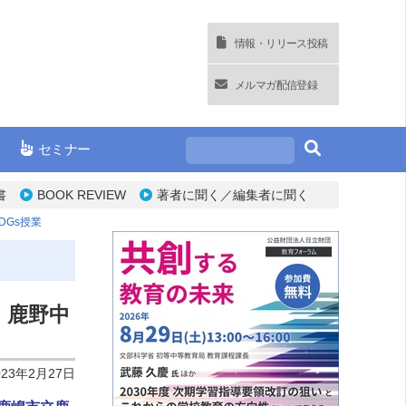
情報・リリース投稿
メルマガ配信登録
セミナー
書
BOOK REVIEW
著者に聞く／編集者に聞く
Gs授業
・鹿野中
023年2月27日