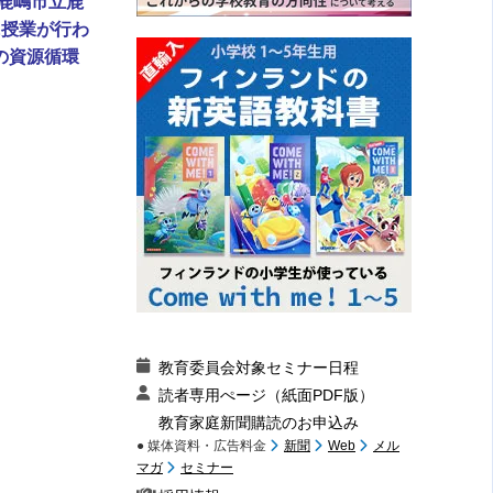
鹿嶋市立鹿
に授業が行わ
の資源循環
教育委員会対象セミナー日程
読者専用ぺージ（紙面PDF版）
教育家庭新聞購読のお申込み
● 媒体資料・広告料金
新聞
Web
メル
マガ
セミナー