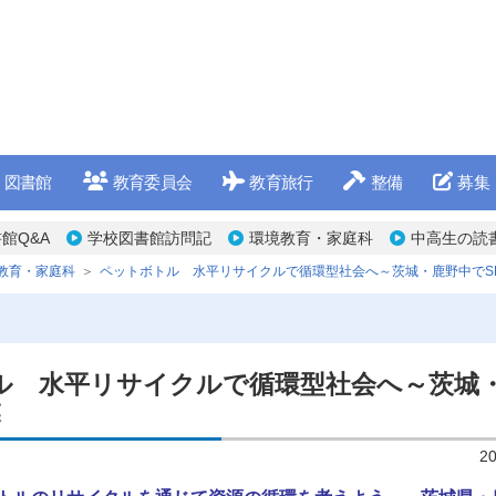
図書館
教育委員会
教育旅行
整備
募集
館Q&A
学校図書館訪問記
環境教育・家庭科
中高生の読
教育・家庭科
ペットボトル 水平リサイクルで循環型社会へ～茨城・鹿野中でSD
ル 水平リサイクルで循環型社会へ～茨城
業
2