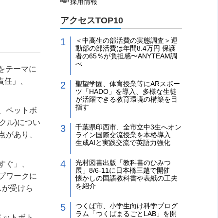
採用情報
アクセスTOP10
＜中高生の部活費の実態調査＞運
動部の部活費は年間8.4万円 保護
者の65％が負担感〜ANYTEAM調
べ
をテーマに
責任」、
聖望学園、体育授業等にARスポー
ツ「HADO」を導入、多様な生徒
が活躍できる教育環境の構築を目
指す
、ペットボ
クル
)
につい
千葉県印西市、全市立中3生へオン
点があり、
ライン国際交流授業を本格導入
生成AIと実践交流で英語力強化
光村図書出版「教科書のひみつ
すぐ」、
展」8/6-11に日本橋三越で開催
プワークに
懐かしの国語教科書や表紙の工夫
を紹介
スが受けら
つくば市、小学生向け科学プログ
ラム「つくばまるごとLAB」を開
ペットボト