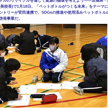
トルのリサイクルを通じて資源の循環を考えよう――茨城県・
奈美校長)で1月18日、「ペットボトルがつくる未来」をテーマ
ントリーが官民連携で、SDGsの推進や使用済みペットボトル
啓発事業だ。