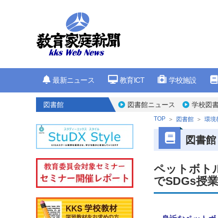
最新ニュース
教育ICT
学校施設
図書館
図書館ニュース
学校図書
TOP
図書館
環境
図書館
ペットボト
でSDGs授