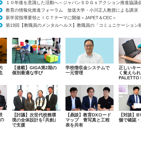
１０年後を意識した活動へ～ジャパンＳＤＧｓアクション推進協議
教育の情報化推進フォーラム 放送大学・小川正人教授による講
新学習指導要領とＩＣＴテーマに開催＜JAPET＆CEC＞
第19回【教職員のメンタルヘルス】教職員の「コミュニケーション
的
【連載】GIGA第2期の
学校徴収金システムで
正しいキー
也
個別最適な学び
一元管理
く覚えられ
PALETTO 
校
【討議】次世代校務環
【鼎談】教育DXロード
【対談】B
の
境の全体設計を｢共創｣
マップ 青写真と工程
舗で確認・
で支援
表を共有