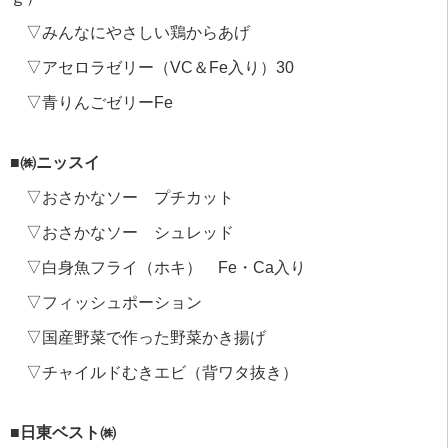
▽みんなにやさしい鶏からあげ
▽アセロラゼリー（VC＆Fe入り）30
▽青りんごゼリーFe
■㈱ニッスイ
▽おさかなソー プチカット
▽おさかなソー シュレッド
▽白身魚フライ（ホキ） Fe・Ca入り
▽フィッシュポーション
▽国産野菜で作った野菜かき揚げ
▽チャイルドむきエビ（背ワタ抜き）
■日東ベスト㈱