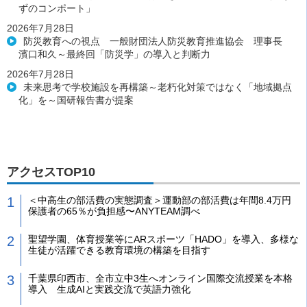
ずのコンポート」
2026年7月28日
防災教育への視点 一般財団法人防災教育推進協会 理事長
濱口和久～最終回「防災学」の導入と判断力
2026年7月28日
未来思考で学校施設を再構築～老朽化対策ではなく「地域拠点
化」を～国研報告書が提案
アクセスTOP10
＜中高生の部活費の実態調査＞運動部の部活費は年間8.4万円
保護者の65％が負担感〜ANYTEAM調べ
聖望学園、体育授業等にARスポーツ「HADO」を導入、多様な
生徒が活躍できる教育環境の構築を目指す
千葉県印西市、全市立中3生へオンライン国際交流授業を本格
導入 生成AIと実践交流で英語力強化