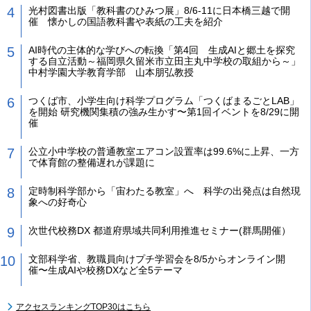
光村図書出版「教科書のひみつ展」8/6-11に日本橋三越で開
催 懐かしの国語教科書や表紙の工夫を紹介
AI時代の主体的な学びへの転換「第4回 生成AIと郷土を探究
する自立活動～福岡県久留米市立田主丸中学校の取組から～」
中村学園大学教育学部 山本朋弘教授
つくば市、小学生向け科学プログラム「つくばまるごとLAB」
を開始 研究機関集積の強み生かす〜第1回イベントを8/29に開
催
公立小中学校の普通教室エアコン設置率は99.6%に上昇、一方
で体育館の整備遅れが課題に
定時制科学部から「宙わたる教室」へ 科学の出発点は自然現
象への好奇心
次世代校務DX 都道府県域共同利用推進セミナー(群馬開催）
文部科学省、教職員向けプチ学習会を8/5からオンライン開
催〜生成AIや校務DXなど全5テーマ
アクセスランキングTOP30はこちら