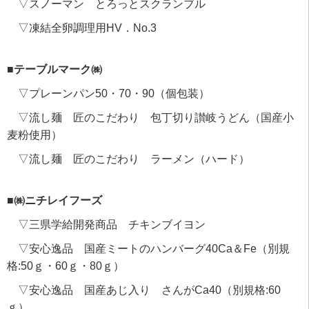
▽スノーマン とろっとスクランブル
▽凍結全卵調理用HV．No.3
■テーブルマーク㈱
▽プレーンパン50・70・90（個包装）
▽流し麺 匠のこだわり 包丁切り讃岐うどん（国産小
麦粉使用）
▽流し麺 匠のこだわり ラーメン（ハード）
■㈱ニチレイフーズ
▽三県学給開発商品 チキンブイヨン
▽安心逸品 国産ミートのハンバーグ40Ca＆Fe（別規
格:50ｇ・60ｇ・80ｇ）
▽安心逸品 国産あじ入り さんがCa40（別規格:60
ｇ）