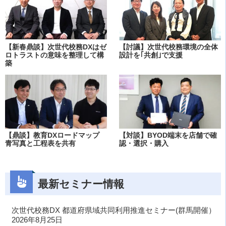
【新春鼎談】次世代校務DXはゼ
【討議】次世代校務環境の全体
ロトラストの意味を整理して構
設計を｢共創｣で支援
築
【鼎談】教育DXロードマップ
【対談】BYOD端末を店舗で確
青写真と工程表を共有
認・選択・購入
最新セミナー情報
次世代校務DX 都道府県域共同利用推進セミナー(群馬開催）
2026年8月25日