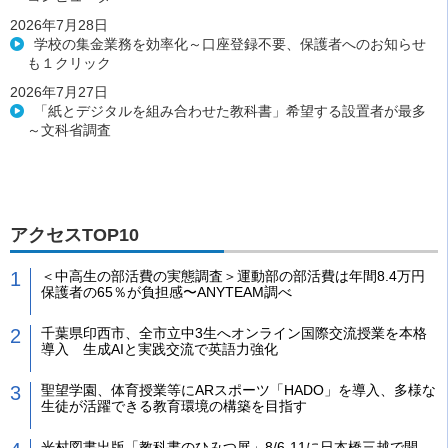
2026年7月28日
学校の集金業務を効率化～口座登録不要、保護者へのお知らせ
も１クリック
2026年7月27日
「紙とデジタルを組み合わせた教科書」希望する設置者が最多
～文科省調査
アクセスTOP10
＜中高生の部活費の実態調査＞運動部の部活費は年間8.4万円
保護者の65％が負担感〜ANYTEAM調べ
千葉県印西市、全市立中3生へオンライン国際交流授業を本格
導入 生成AIと実践交流で英語力強化
聖望学園、体育授業等にARスポーツ「HADO」を導入、多様な
生徒が活躍できる教育環境の構築を目指す
光村図書出版「教科書のひみつ展」8/6-11に日本橋三越で開