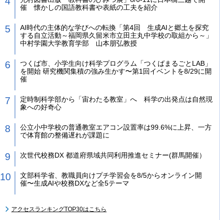
催 懐かしの国語教科書や表紙の工夫を紹介
AI時代の主体的な学びへの転換「第4回 生成AIと郷土を探究
する自立活動～福岡県久留米市立田主丸中学校の取組から～」
中村学園大学教育学部 山本朋弘教授
つくば市、小学生向け科学プログラム「つくばまるごとLAB」
を開始 研究機関集積の強み生かす〜第1回イベントを8/29に開
催
定時制科学部から「宙わたる教室」へ 科学の出発点は自然現
象への好奇心
公立小中学校の普通教室エアコン設置率は99.6%に上昇、一方
で体育館の整備遅れが課題に
次世代校務DX 都道府県域共同利用推進セミナー(群馬開催）
文部科学省、教職員向けプチ学習会を8/5からオンライン開
催〜生成AIや校務DXなど全5テーマ
アクセスランキングTOP30はこちら