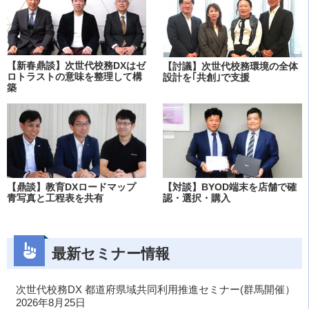
【新春鼎談】次世代校務DXはゼ
【討議】次世代校務環境の全体
ロトラストの意味を整理して構
設計を｢共創｣で支援
築
【鼎談】教育DXロードマップ
【対談】BYOD端末を店舗で確
青写真と工程表を共有
認・選択・購入
最新セミナー情報
次世代校務DX 都道府県域共同利用推進セミナー(群馬開催）
2026年8月25日