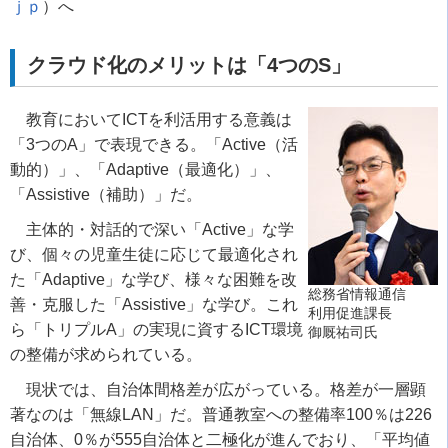
ｊｐ
）へ
クラウド化のメリットは「4つのS」
教育においてICTを利活用する意義は
「3つのA」で表現できる。「Active（活
動的）」、「Adaptive（最適化）」、
「Assistive（補助）」だ。
主体的・対話的で深い「Active」な学
び、個々の児童生徒に応じて最適化され
た「Adaptive」な学び、様々な困難を改
総務省情報通信
善・克服した「Assistive」な学び。これ
利用促進課長
ら「トリプルA」の実現に資するICT環境
御厩祐司氏
の整備が求められている。
現状では、自治体間格差が広がっている。格差が一層顕
著なのは「無線LAN」だ。普通教室への整備率100％は226
自治体、0％が555自治体と二極化が進んでおり、「平均値