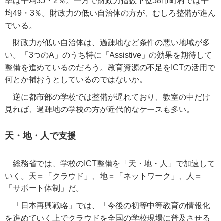
率は平均35・2％。一方で財政力指数下位58市町村では平
均49・3％。財政力の低い自治体の方が、むしろ整備が進ん
でいる。
財政力が低い自治体は、過疎地など条件の悪い地域が多
い。「3つのA」のうち特に「Assistive」の効果を期待して
整備を進めているのだろう。教育資源の不足をICTの活用で
何とか補おうとしているのではないか。
逆に都市部の学校では整備が遅れており、教室の中だけ
見れば、過疎地の学校の方が近代的なケースも多い。
天・地・人で支援
総務省では、学校のICT整備を「天・地・人」で加速して
いく。天＝「クラウド」、地＝「ネットワーク」、人＝
「サポート体制」だ。
「日本再興戦略」では、「今後の初等中等教育の情報化
を進めていく上でクラウドを全国の学校現場に普及させる