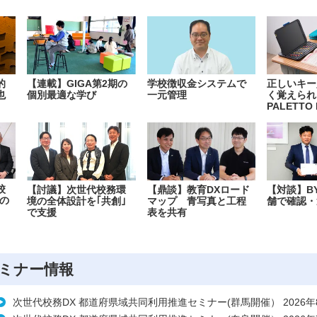
的
【連載】GIGA第2期の
学校徴収金システムで
正しいキー
也
個別最適な学び
一元管理
く覚えられ
PALETTO 
校
【討議】次世代校務環
【鼎談】教育DXロード
【対談】B
の
境の全体設計を｢共創｣
マップ 青写真と工程
舗で確認・
で支援
表を共有
ミナー情報
次世代校務DX 都道府県域共同利用推進セミナー(群馬開催） 2026年