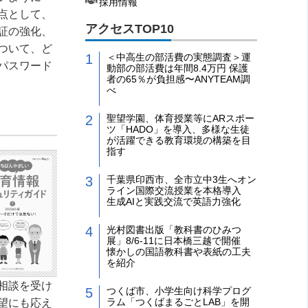
採用情報
点として、
アクセスTOP10
証の強化、
ついて、ど
＜中高生の部活費の実態調査＞運
パスワード
動部の部活費は年間8.4万円 保護
者の65％が負担感〜ANYTEAM調
べ
聖望学園、体育授業等にARスポー
ツ「HADO」を導入、多様な生徒
が活躍できる教育環境の構築を目
指す
千葉県印西市、全市立中3生へオン
ライン国際交流授業を本格導入
生成AIと実践交流で英語力強化
光村図書出版「教科書のひみつ
展」8/6-11に日本橋三越で開催
懐かしの国語教科書や表紙の工夫
を紹介
相談を受け
つくば市、小学生向け科学プログ
ラム「つくばまるごとLAB」を開
望にも応え