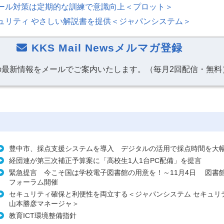
ール対策は定期的な訓練で意識向上＜プロット＞
ュリティ やさしい解説書を提供＜ジャパンシステム＞
KKS Mail Newsメルマガ登録
の最新情報をメールでご案内いたします。（毎月2回配信・無料
豊中市、採点支援システムを導入 デジタルの活用で採点時間を大
経団連が第三次補正予算案に「高校生1人1台PC配備」を提言
緊急提言 今こそ国は学校電子図書館の用意を！～11月4日 図書館
フォーラム開催
セキュリティ確保と利便性を両立する＜ジャパンシステム セキュリ
山本勝彦マネージャ＞
教育ICT環境整備指針