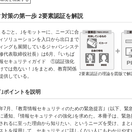
対策の第一歩 2要素認証を解説
まるごと。｣をモットーに、ニーズに合
ィソリューションを入口から出口まで
ィングも展開しているジャパンシステ
修代表取締役社長）は6月、｢いちば
報セキュリティガイド ①認証強化
けでは危ない！｣をまとめ、教育関係
2要素認証の理論を図版で解
提供している。
言｣ポイントを説明
年7月、｢教育情報セキュリティのための緊急提言｣（以下、緊
に通知、｢情報セキュリティの強化｣を求めた。本冊子は、緊急
されるに至った理由から知りたい、というニーズを受け、まと
ストを採用して、セキュリティに詳しくない人にもわかりやす