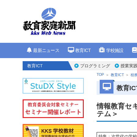
最新ニュース
教育ICT
学校施設
教育ICT
プログラミング
授業実
TOP
教育ICT
校務
教育IC
情報教育セ
テム＞
特集：次世代の学校