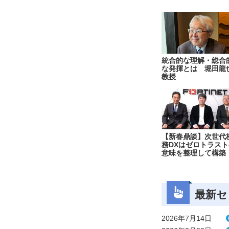
統合的な理解・総合
な発揮とは 堀田龍
教授
【新春鼎談】次世代
務DXはゼロトラスト
意味を整理して構築
最新セ
2026年7月14日