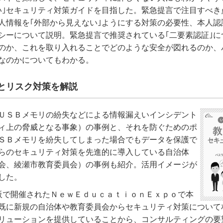
い｣セキュリティ対策ガイドを目指した。緊急提言で注目すべき
人情報を｢外部から見えない｣ようにする対策の必要性、本人認
シーについて説明。緊急提言で推奨されている｢二要素認証｣に
のか、これを取り入れることでどのような安全が図れるのか、
なのかについてもわかる。
とリスク対策を解説
ＵＳＢメモリの紛失などによる情報漏えいインシデント
ィ上の脅威となる事象）の事例と、それを防ぐためのポ
ＳＢメモリを紛失してしまった場合でもデータを保護で
らのセキュリティ対策を先進的に導入している自治体
会、綾瀬市教育委員会）の事例も紹介。活用イメージが
した。
阪で開催されたＮｅｗＥｄｕｃａｔｉｏｎＥｘｐｏで本
既に新規の自治体や教育委員会からセキュリティ対策について
リューションを提供していることから、コンサルティングの要