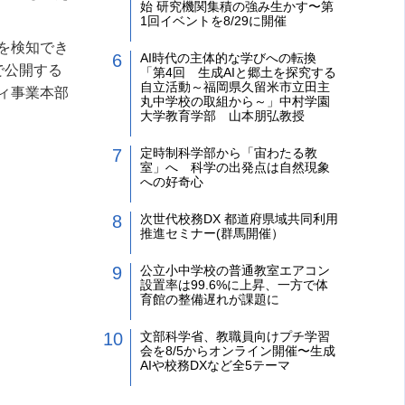
始 研究機関集積の強み生かす〜第
1回イベントを8/29に開催
を検知でき
AI時代の主体的な学びへの転換
で公開する
「第4回 生成AIと郷土を探究する
自立活動～福岡県久留米市立田主
ィ事業本部
丸中学校の取組から～」中村学園
大学教育学部 山本朋弘教授
定時制科学部から「宙わたる教
室」へ 科学の出発点は自然現象
への好奇心
次世代校務DX 都道府県域共同利用
推進セミナー(群馬開催）
公立小中学校の普通教室エアコン
設置率は99.6%に上昇、一方で体
育館の整備遅れが課題に
文部科学省、教職員向けプチ学習
会を8/5からオンライン開催〜生成
AIや校務DXなど全5テーマ