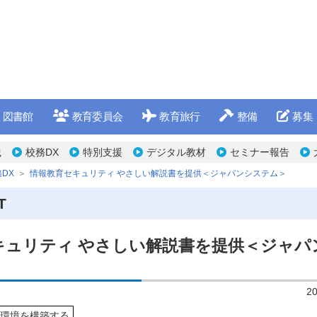
図書館
教育委員会
教育旅行
整備
募集
践
校務DX
特別支援
デジタル教材
セミナー報告
DX
情報教育セキュリティ やさしい解説書を提供＜ジャパンシステム＞
T
キュリティ やさしい解説書を提供＜ジャパ
2
環境を構築する