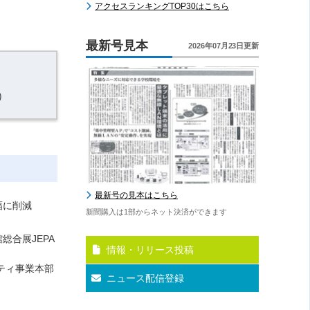
アクセスランキングTOP30はこちら
最新号見本
2026年07月23日更新
）
最新号の見本はこちら
幅に削減
新聞購入は1部からネット決済ができます
総合展JEPA
情報・リリース投稿
ティ事業本部
ニュース配信登録