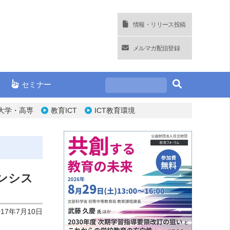
情報・リリース投稿
メルマガ配信登録
セミナー
大学・高専
教育ICT
ICT教育環境
ンシス
017年7月10日