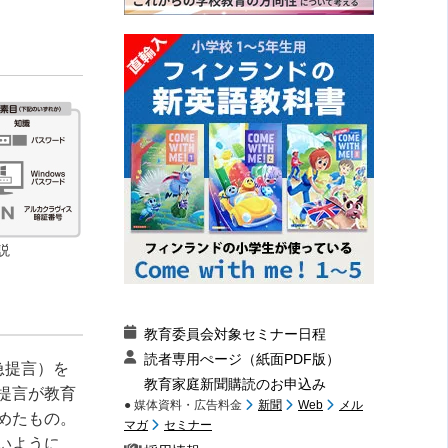
説
教育委員会対象セミナー日程
読者専用ぺージ（紙面PDF版）
急提言）を
教育家庭新聞購読のお申込み
提言が教育
● 媒体資料・広告料金
新聞
Web
メル
めたもの。
マガ
セミナー
いように