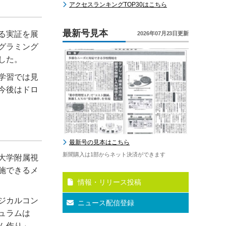
アクセスランキングTOP30はこちら
最新号見本
る実証を展
2026年07月23日更新
グラミング
した。
学習では見
今後はドロ
最新号の見本はこちら
新聞購入は1部からネット決済ができます
大学附属視
施できるメ
情報・リリース投稿
ジカルコン
ニュース配信登録
ュラムは
ム作り」