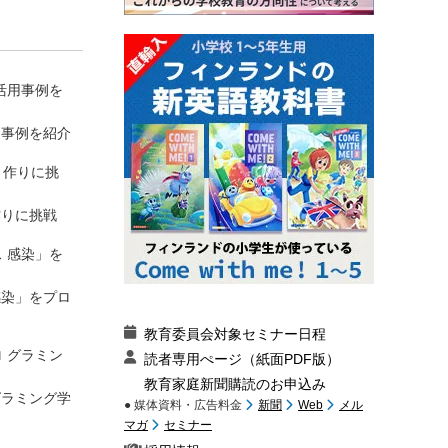
用事例を紹介
作りに挑戦
感染」をプロ
教育委員会対象セミナー日程
読者専用ぺージ（紙面PDF版）
教育家庭新聞購読のお申込み
グラミング学
● 媒体資料・広告料金
新聞
Web
メル
マガ
セミナー