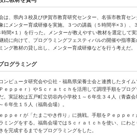
校に教材を貸与
会は、県内３校及び伊賀市教育研究センター、名張市教育セン
象にメンター育成研修を実施。３つの講義（５時間半×３）、
３時間×１）を行った。メンターが教えやすい教材を選定して実
継続に向けて、プログラミングフェスティバルの開催や指導案
ミング教材の貸し出し、メンター育成研修などを行う考えだ。
プログラミング
コンピュータ研究会や公社・福島県栄養士会と連携したタイム
Ｐｅｐｐｅｒ）やＳｃｒａｔｃｈを活用して調理手順をプログ
だ。実証校は五戸町立切谷内小学校１～６年生３４人（青森会
～６年生１５人（福島会場）。
ｅｐｐｅｒが「たまごやき作り」に挑戦。手順をＰｅｐｐｅｒ
ラミングをする。福島会場ではＳｃｒａｔｃｈを使い、にわと
きを完成するまでをプログラミングをした。