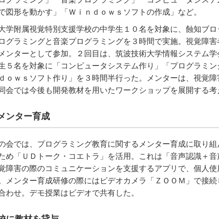
で図形を動かす」「Ｗｉｎｄｏｗｓソフトの作成」など。
大学附属視覚特別支援学校の中学生１０名を対象に、蝕知ブロ
ログラミングと音楽プログラミングを３時間で実施。視覚障害
メンターとして参加。２回目は、筑波技術大学情報システム学
生５名を対象に「コンピュータシステム作り」「プログラミン
ｄｏｗｓソフト作り」を３時間半行った。メンターは、視覚障
同会では今後も開発教材を用いたワークショップを展開する考
メンター育成
の会では、プログラミング教育に関するメンター育成に取り組
ため「ＵＤトーク・コエトラ」を活用。これは「音声認識＋音
覚障害の際のコミュニケーションを支援するアプリで、個人使
。メンター育成研修の際にはビデオカメラ「ＺＯＯＭ」で接続
合わせ。デモ授業はビデオで共有した。