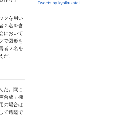
Tweets by kyoikukatei
ックを用い
者２名を含
会において
グで図形を
害者２名を
えだ。
んだ。聞こ
声合成」機
用の場合は
して遠隔で