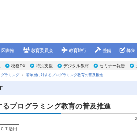
図書館
教育委員会
教育旅行
整備
募集
践
校務DX
特別支援
デジタル教材
セミナー報告
ログラミング
若年層に対するプログラミング教育の普及推進
T
するプログラミング教育の普及推進
ＣＴ活用