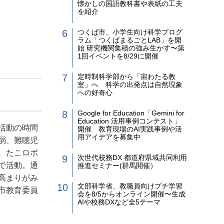
懐かしの国語教科書や表紙の工夫
を紹介
つくば市、小学生向け科学プログ
ラム「つくばまるごとLAB」を開
始 研究機関集積の強み生かす〜第
1回イベントを8/29に開催
定時制科学部から「宙わたる教
室」へ 科学の出発点は自然現象
への好奇心
Google for Education「Gemini for
Education 活用事例コンテスト」
活動の時間
開催 教育現場のAI実践事例や活
用アイデアを募集中
弱、難聴児
、たこロボ
次世代校務DX 都道府県域共同利用
で活動。通
推進セミナー(群馬開催）
高まりがみ
文部科学省、教職員向けプチ学習
市教育委員
会を8/5からオンライン開催〜生成
AIや校務DXなど全5テーマ