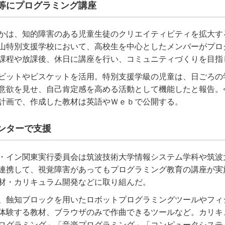
等にプログラミング講座
かは、知的障害のある児童生徒のクリエイティビティを拡大す
山特別支援学校において、高校生を中心としたメンバーがプロ
課程や放課後、休日に講座を行い、コミュニティづくりを目指
ビットやビスケットを活用。特別支援学級の児童は、日ごろの
意欲を見せ、自己肯定感を高める活動として機能したと報告。
計画で、作成した教材は英語やＷｅｂで公開する。
ンターで支援
・イン関東実行委員会は筑波技術大学情報システム学科や筑波
連携して、視覚障害があってもプログラミング教育の講座が実
材・カリキュラム開発などに取り組んだ。
、蝕知ブロックを用いたロボットプログラミングツールやフィ
体験する教材、ブラウザのみで作曲できるツールなど。カリキ
ログラミング」「音楽プログラミング」「コンピュータシステ