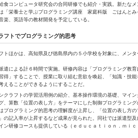
給食コンピュータ研究会の合同研修でも紹介・実践。新たなメ
は「栄養士と学ぶプログラミング講座 家庭科版 ごはんとみ
音楽、英語等の教材開発を予定している。
ラフトでプログラミング的思考
フトほかは、高知県及び徳島県内の５小学校を対象に、メンタ
派遣による計６時間で実施。研修内容は「プログラミング教育
習得」することで、授業に取り組む意欲を喚起、「知識・技能
考えることができるようにすることだ。
ンクラフトの学習活用例の紹介、基本操作環境の基礎、マイン
グ、算数「位置の表し方」をテーマにした制御プログラミング
はプログラミング的思考の理解度が上昇し、「位置の表し方の
」の記入率が上昇するなど成果が見られた。同社では派遣型及
イン研修コースも提供している（ｅｄｕｃａｔｉｏｎ．ｍｉｃ