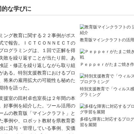
同的な学びに
ミング教育に関する２２事例がポス
教育版マインクラフトの活
式で報告。ＩＣＴＣＯＮＮＥＣＴの
プログラミングは、１回で正解を得
失敗を繰り返すことが当たり前。あ
Ｐｅｐｐｅｒがたまご焼き
検証・修正を繰り返しながら取り組
がある。特別支援教育におけるプロ
、将来の雇用拡大の可能性も秘めた
期待を語った。
特別支援教育で「ウィルス
グラミング
支援室の田村卓也室長は２年間の本
。好事例を紹介した。ツール活用の
ームの教育版「マインクラフト」と
多様な障害に対応するプロ
た事例や、ロボット教材を県教育委
習を展開
校に貸与・管理している事例、安価