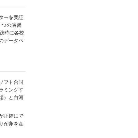
ターを実証
３つの演習
践時に各校
のデータベ
ソフト合同
ラミングす
場）と白河
が正確にで
りが卵を産