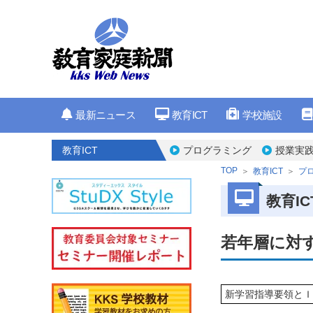
最新ニュース
教育ICT
学校施設
教育ICT
プログラミング
授業実
TOP
教育ICT
プ
教育IC
若年層に対
新学習指導要領とＩ