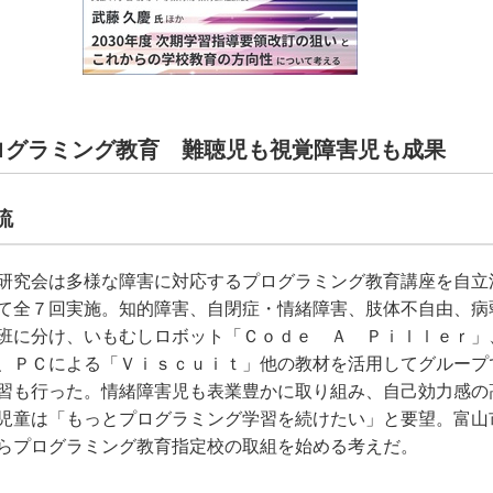
ログラミング教育 難聴児も視覚障害児も成果
流
研究会は多様な障害に対応するプログラミング教育講座を自立
て全７回実施。知的障害、自閉症・情緒障害、肢体不自由、病
班に分け、いもむしロボット「Ｃｏｄｅ Ａ Ｐｉｌｌｅｒ」
、ＰＣによる「Ｖｉｓｃｕｉｔ」他の教材を活用してグループ
習も行った。情緒障害児も表業豊かに取り組み、自己効力感の
児童は「もっとプログラミング学習を続けたい」と要望。富山
らプログラミング教育指定校の取組を始める考えだ。