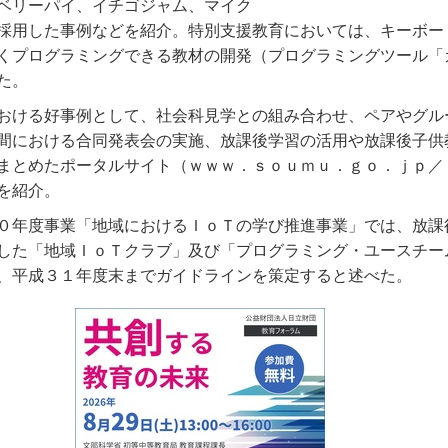
ベリーパイ、イチゴジャム、マイク
採用した事例などを紹介。特別支援教育においては、キーボー
くプログラミングできる教材の開発（プログラミングツール「
た。
おける好事例として、社会科見学との組み合わせ、ペアやグル
間における合同発表会の実施、放課後学習の活用や放課後子供
まとめたポータルサイト（ｗｗｗ．ｓｏｕｍｕ．ｇｏ．ｊｐ／
を紹介。
０年度事業「地域におけるＩｏＴの学び推進事業」では、放課
した「地域ＩｏＴクラブ」及び「プログラミング・ユースチー
、平成３１年度末までガイドラインを策定すると述べた。