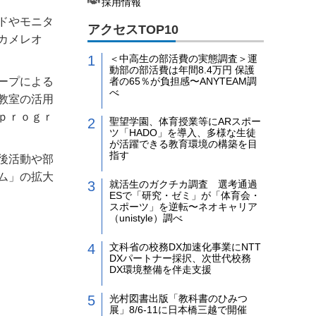
採用情報
ドやモニタ
アクセスTOP10
カメレオ
＜中高生の部活費の実態調査＞運
動部の部活費は年間8.4万円 保護
ープによる
者の65％が負担感〜ANYTEAM調
べ
教室の活用
ｐｒｏｇｒ
聖望学園、体育授業等にARスポー
ツ「HADO」を導入、多様な生徒
が活躍できる教育環境の構築を目
指す
後活動や部
ム」の拡大
就活生のガクチカ調査 選考通過
ESで「研究・ゼミ」が「体育会・
スポーツ」を逆転〜ネオキャリア
（unistyle）調べ
文科省の校務DX加速化事業にNTT
DXパートナー採択、次世代校務
DX環境整備を伴走支援
光村図書出版「教科書のひみつ
展」8/6-11に日本橋三越で開催