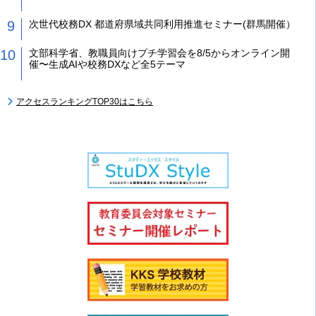
次世代校務DX 都道府県域共同利用推進セミナー(群馬開催）
文部科学省、教職員向けプチ学習会を8/5からオンライン開
催〜生成AIや校務DXなど全5テーマ
アクセスランキングTOP30はこちら