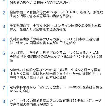
保護者の65％が負担感〜ANYTEAM調べ
聖望学園、体育授業等にARスポーツ「HADO」を導入、多様な
生徒が活躍できる教育環境の構築を目指す
千葉県印西市、全市立中3生へオンライン国際交流授業を本格
導入 生成AIと実践交流で英語力強化
光村図書出版「教科書のひみつ展」8/6-11に日本橋三越で開
催 懐かしの国語教科書や表紙の工夫を紹介
つくば市、小学生向け科学プログラム「つくばまるごとLAB」
を開始 研究機関集積の強み生かす〜第1回イベントを8/29に開
催
AI時代の主体的な学びへの転換「第4回 生成AIと郷土を探究
する自立活動～福岡県久留米市立田主丸中学校の取組から～」
中村学園大学教育学部 山本朋弘教授
定時制科学部から「宙わたる教室」へ 科学の出発点は自然現
象への好奇心
公立小中学校の普通教室エアコン設置率は99.6%に上昇、一方
で体育館の整備遅れが課題に