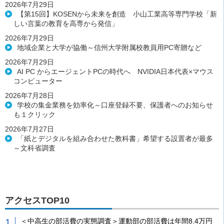
2026年7月29日
【第15回】KOSENから未来を創造 小山工業高等専門学校「新
しい言葉の教育を高専から発信」
2026年7月29日
地域企業と大学が協働～信州大学附属校教員用PC寄贈など
2026年7月29日
AI PC からエージェントPCの時代へ NVIDIA日本代表×マウス
コンピューター
2026年7月28日
学校の集金業務を効率化～口座登録不要、保護者へのお知らせ
も１クリック
2026年7月27日
「紙とデジタルを組み合わせた教科書」希望する設置者が最多
～文科省調査
アクセスTOP10
＜中高生の部活費の実態調査＞運動部の部活費は年間8.4万円