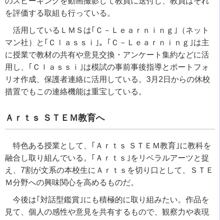
のスピーキングを動画撮影して教員に送付し、教員はそれ
を評価する取組も行っている。
活用しているＬＭＳは｢Ｃ－Ｌｅａｒｎｉｎｇ｣（ネット
マン社）と｢Ｃｌａｓｓｉ｣。｢Ｃ－Ｌｅａｒｎｉｎｇ｣は主
に授業で教材の共有や意見交換・アンケート集約などに活
用し、｢Ｃｌａｓｓｉ｣は模試の事前事後指導とポートフォ
リオ作成、保護者連絡に活用している。3月2日からの休校
措置でもこの連絡機能は重宝している。
Ａｒｔｓ ＳＴＥＭ教育へ
特色ある授業として、｢Ａｒｔｓ ＳＴＥＭ教育｣に教科を
融合し取り組んでいる。｢Ａｒｔｓ｣をリベラルアーツと捉
え、7割が文系の本校生にＡｒｔｓを切り口として、ＳＴＥ
Ｍ分野への興味関心を高めるものだ。
今後は｢対話型鑑賞｣にも積極的に取り組みたい。作品を
見て、個人の感性や意見を共有するもので、観察力や表現