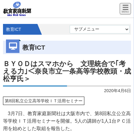
教育ICT
教育ICT
ＢＹＯＤはスマホから 文理統合で｢考
える力｣＜奈良市立一条高等学校教頭・成
松亨氏＞
2020年4月6日
第8回私立公立高等学校ＩＴ活用セミナー
3月7日、教育家庭新聞社は大阪市内で、第8回私立公立高
等学校ＩＴ活用セミナーを開催。5人の講師が1人1台ＰＣ活
用を始めとした取組を報告した。