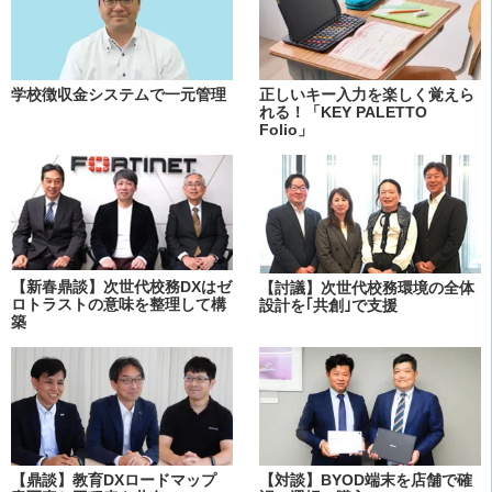
学校徴収金システムで一元管理
正しいキー入力を楽しく覚えら
れる！「KEY PALETTO
Folio」
【新春鼎談】次世代校務DXはゼ
【討議】次世代校務環境の全体
ロトラストの意味を整理して構
設計を｢共創｣で支援
築
【鼎談】教育DXロードマップ
【対談】BYOD端末を店舗で確