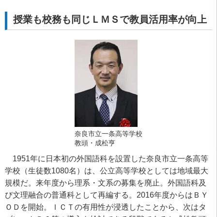
授業も校務も同じＬＭＳで教員活用率が向上
奈良市立一条高等学校
教頭・成松亨
1951年に日本初の外国語科を設置した奈良市立一条高等
学校（生徒数1080名）は、公立高等学校としては地域最大
規模だ。来年度から理系・文系の募集を廃止。外国語科及
び文理融合の普通科として再編する。2016年度からはＢＹ
ＯＤを開始。ＩＣＴの有用性が浸透したことから、次はタ