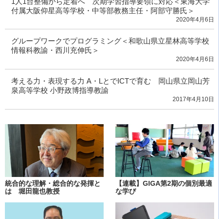
1人1台整備から定着へ 次期学習指導要領に対応＜東海大学
付属大阪仰星高等学校・中等部教務主任・阿部守勝氏＞
2020年4月6日
グループワークでプログラミング＜和歌山県立星林高等学校
情報科教諭・西川充伸氏＞
2020年4月6日
考える力・表現する力 A・LとでICTで育む 岡山県立岡山芳
泉高等学校 小野政博指導教諭
2017年4月10日
統合的な理解・総合的な発揮と
【連載】GIGA第2期の個別最適
は 堀田龍也教授
な学び