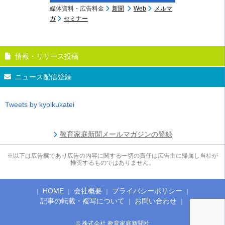
媒体資料・広告料金
新聞
Web
メルマ
ガ
セミナー
情報・リリース投稿
ニュース配信登録
Tweets by kyoikukatei
教育家庭新聞メールマガジンの登録
※以下は広告欄であり広告の内容に関する一切の責任は広告主に帰属し当社が
推奨するものではありません。
HOME
会社概要
プライバシーポリシー
記事の転載・複写について
お問い合わせ
© 株式会社 教育家庭新聞社