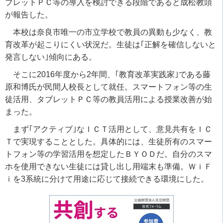
ブレットＰＣ等の導入を検討できる段階であると成松教頭
が報告した。
本校は奈良市唯一の市立学校で教員の異動も少なく、教
育改革が起こりにくい状況だ。生徒は｢正解を確信しないと
発言しない｣傾向にある。
そこに2016年度から2年間、｢教育改革実践家｣である藤
原和博氏が民間人校長として就任。スマートフォン等の生
徒活用、タブレットＰＣ等の教員活
用による授業改善が始
まった。
まず｢アクティブ｣なＩＣＴ活用として、意見共有をＩＣ
Ｔで実現することとした。具体的には、生徒所有のスマー
トフォン等の学習活用を想定したＢＹＯＤだ。自分のスマ
ホを使用できない生徒には貸し出し用端末も準備。ＷｉＦ
ｉを3系統に分けて用途に応じて接続できる環境にした。