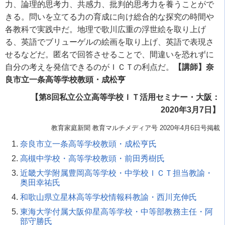
力、論理的思考力、共感力、批判的思考力を養うことがで
きる。問いを立てる力の育成に向け総合的な探究の時間や
各教科で実践中だ。地理で歌川広重の浮世絵を取り上げ
る、英語でブリューゲルの絵画を取り上げ、英語で表現さ
せるなどだ。匿名で回答させることで、間違いを恐れずに
自分の考えを発信できるのがＩＣＴの利点だ。
【講師】奈
良市立一条高等学校教頭・成松亨
【第8回私立公立高等学校ＩＴ活用セミナー・大阪：
2020年3月7日】
教育家庭新聞 教育マルチメディア号 2020年4月6日号掲載
奈良市立一条高等学校教頭・成松亨氏
高槻中学校・高等学校教頭・前田秀樹氏
近畿大学附属豊岡高等学校・中学校ＩＣＴ担当教諭・
奥田幸祐氏
和歌山県立星林高等学校情報科教諭・西川充伸氏
東海大学付属大阪仰星高等学校・中等部教務主任・阿
部守勝氏