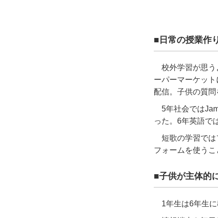
■日常の授業作
校外学習が思う
ーパーマーケット
配信。子供の質問
5
年社会では
Ja
った。
6
年英語で
短歌の学習では
フォームを使うこ
■子供が主体的
1
年生は
6
年生に