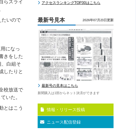
自らスライ
アクセスランキングTOP30はこちら
。
最新号見本
えたいので
2026年07月23日更新
運用になっ
書きをした
組、白組そ
成したりと
最新号の見本はこちら
全校放送で
新聞購入は1部からネット決済ができます
していた。
動とはこう
情報・リリース投稿
ニュース配信登録