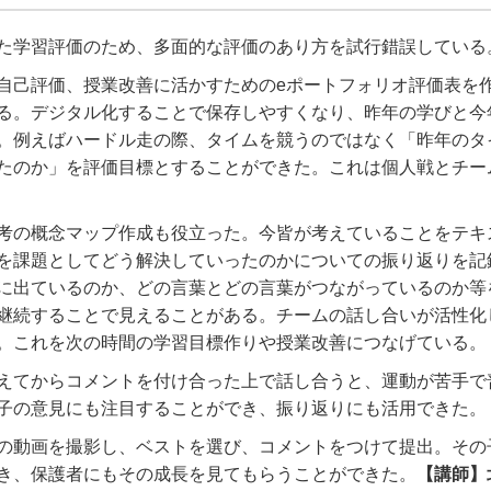
た学習評価のため、多面的な評価のあり方を試行錯誤している
自己評価、授業改善に活かすための
e
ポートフォリオ評価表を
る。デジタル化することで保存しやすくなり、昨年の学びと今
。例えばハードル走の際、タイムを競うのではなく「昨年のタ
たのか」を評価目標とすることができた。これは個人戦とチー
考の概念マップ作成も役立った。今皆が考えていることをテキ
を課題としてどう解決していったのかについての振り返りを記
に出ているのか、どの言葉とどの言葉がつながっているのか等
継続することで見えることがある。チームの話し合いが活性化
。これを次の時間の学習目標作りや授業改善につなげている。
えてからコメントを付け合った上で話し合うと、運動が苦手で
子の意見にも注目することができ、振り返りにも活用できた。
の動画を撮影し、ベストを選び、コメントをつけて提出。その
き、保護者にもその成長を見てもらうことができた。
【講師】