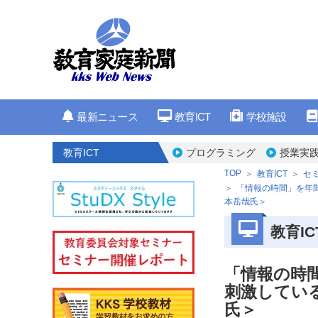
最新ニュース
教育ICT
学校施設
教育ICT
プログラミング
授業実
TOP
教育ICT
セ
「情報の時間」を年
本岳哉氏＞
教育IC
「情報の時
刺激してい
氏＞