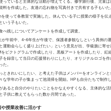
使っていると主体的な活動が増えてくる。修学旅行後、児童は
資料を作成した。友達の忘れ物を写真付きで共有する子もいた
m
を使って各教室で実施した。休んでいる子に授業の様子を伝
という子もいた。
食べ残しについてアンケートを作成して調査。
生が午前中、
4~6
年生が午後で、保護者参観なしという異例の
と運動会らしく盛り上げたい」という意見が出、学級旗に寄せ
M
をピクトグラムで作成したり、黒板アートを作成したり、紅
子を録音して当日の応援替わりにしたり、オリジナルロゴを作
った。
っときれいにしたい、と考えた子供はメンバーをオンラインと
々な学年の子が集まって池清掃を開始。
HP
も自分たちで制作
があると自分のやりたいことをかなえやすくなる、主体的な活
と子供に教えてもらった数か月間であった。
価や授業改善に活かす