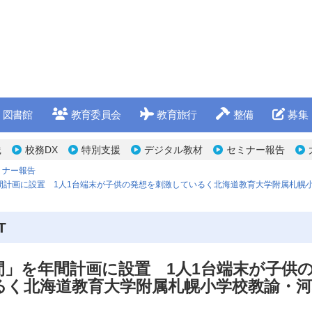
図書館
教育委員会
教育旅行
整備
募集
践
校務DX
特別支援
デジタル教材
セミナー報告
ミナー報告
間計画に設置 1人1台端末が子供の発想を刺激しているく北海道教育大学附属札幌
T
間」を年間計画に設置 1人1台端末が子供
るく北海道教育大学附属札幌小学校教諭・河