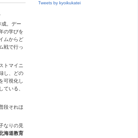
Tweets by kyoikukatei
。
作成。デー
年の学びを
イムからど
ム戦で行っ
ストマイニ
録し、どの
を可視化し
している、
普段それほ
子なりの見
北海道教育