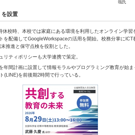
哉氏
」を設置
時休校時、本校では家庭にある環境を利用したオンライン学習
トを配備して
GoogleWorkspace
の活用を開始。校務分掌に
ICT
端末推進と保守点検を役割とした。
ュリティポリシーも大学連携で策定。
を年間計画に設置して情報モラルやプログラミング教育が始ま
ト
(LINE)
を前後期
2
時間で行っている。