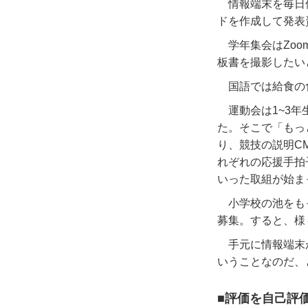
情報端末を毎日
ドを作成して発表
学年集会は
Zoo
板書を撮影したい
国語では給食の
運動会は
1~3
年
た。そこで「もっ
り、競技の説明
C
れぞれの応援手拍
いった取組が始ま
小学校の池をも
募集。すると、様
手元に情報端末
いうことなのだ、
■評価を自己評