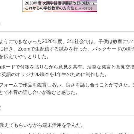
り
ようにできなかった
2020
年度、
3
年社会では、子供は教室にい
に行き、
Zoom
で生配信する試みを行った。バックヤードの様
を伝えてやりとりした。
m
ボードで付箋を貼りながら意見を共有。活発な発言と意見交
は英語のオリジナル絵本を
1
年生のために制作した。
フォームで作品を鑑賞しあい、良さを話し合うことができた。
とで本音の話し合いが進むと感じた。
に
教えてもらいながら端末活用を学んだ。