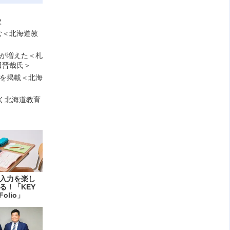
校
む＜北海道教
校が増えた＜札
田晋哉氏＞
例を掲載＜北海
く北海道教育
入力を楽し
る！「KEY
Folio」