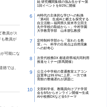
始 研究機関集積の強み生かす〜第
1回イベントを8/29に開催
AI時代の主体的な学びへの転換
「第4回 生成AIと郷土を探究する
自立活動～福岡県久留米市立田主
丸中学校の取組から～」中村学園
大学教育学部 山本朋弘教授
て教員がス
子も教員が
定時制科学部から「宙わたる教
室」へ 科学の出発点は自然現象
への好奇心
換が可能にな
次世代校務DX 都道府県域共同利用
推進セミナー(群馬開催）
道徳では、
公立小中学校の普通教室エアコン
設置率は99.6%に上昇、一方で体
育館の整備遅れが課題に
文部科学省、教職員向けプチ学習
会を8/5からオンライン開催〜生成
AIや校務DXなど全5テーマ