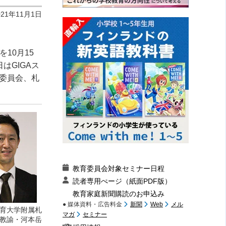
021年11月1日
10月15
はGIGAス
委員会、札
教育委員会対象セミナー日程
読者専用ぺージ（紙面PDF版）
教育家庭新聞購読のお申込み
● 媒体資料・広告料金
新聞
Web
メル
育大学附属札
マガ
セミナー
教諭・河本岳