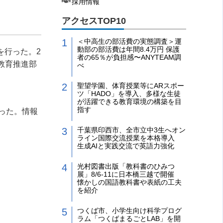
採用情報
アクセスTOP10
＜中高生の部活費の実態調査＞運
動部の部活費は年間8.4万円 保護
を行った。
2
者の65％が負担感〜ANYTEAM調
教育推進部
べ
聖望学園、体育授業等にARスポー
ツ「HADO」を導入、多様な生徒
が活躍できる教育環境の構築を目
指す
った。情報
千葉県印西市、全市立中3生へオン
ライン国際交流授業を本格導入
生成AIと実践交流で英語力強化
光村図書出版「教科書のひみつ
展」8/6-11に日本橋三越で開催
懐かしの国語教科書や表紙の工夫
を紹介
つくば市、小学生向け科学プログ
ラム「つくばまるごとLAB」を開