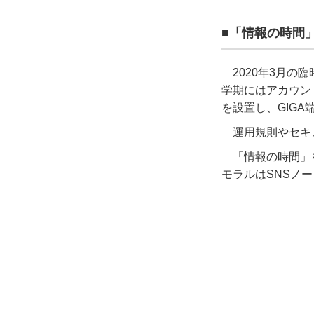
■「情報の時間
2020
年
3
月の臨
学期にはアカウン
を設置し、
GIGA
運用規則やセキ
「情報の時間」
モラルは
SNS
ノー