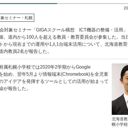
2
対象セミナー・札幌
会対象セミナー「GIGAスクール構想 ICT機器の整備・活用」を
催。道内から100人を超える教員・教育委員会が参集した。当日
トから現在までの運用や1人1台端末活用について、北海道教育
道内教員2名が報告した。
附属札幌小学校では
2020
年
2
学期から
Google
を始め、翌年
5
月より情報端末
(Chromebook)
を全児童
のアイデアを発揮するツールとしての活用が始まって
諭が報告した。
北海道教
幌小学校