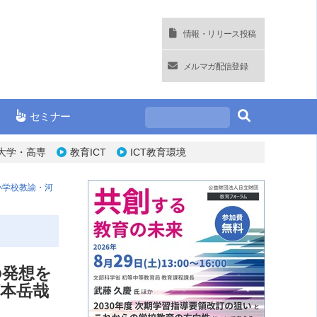
情報・リリース投稿
メルマガ配信登録
セミナー
大学・高専
教育ICT
ICT教育環境
小学校教諭・河
の発想を
本岳哉