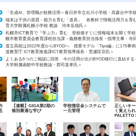
「生成AI」管理職が校務活用～春日井市立出川小学校・高森台中学
端末は子供の資質・能力を育む「道具」 各教科で情報活用力を育
育大学附属札幌小学校 教諭 河本岳哉氏＞
札幌市ICT教育で『学ぶ力』育む 登校後すぐに情報端末を開く学
幌市教育委員会教育課程担当課・義務教育担当係長・指導主事・寺
道立高校は2022年度からBYODへ 授業モデル「Tips編」に175事
道教育庁 ICT教育推進課ICT教育指導係長・荒瀬匡宗氏＞
よくある5つのご相談に回答 今の活用が次のBYOD移行に直結する
大学附属函館中学校教諭・郡司直孝氏＞
的
【連載】GIGA第2期の
学校徴収金システムで
正しいキー
也
個別最適な学び
一元管理
く覚えられ
PALETTO 