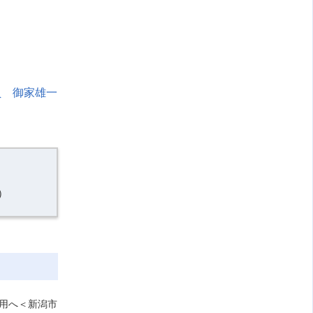
員 御家雄一
）
用へ＜新潟市