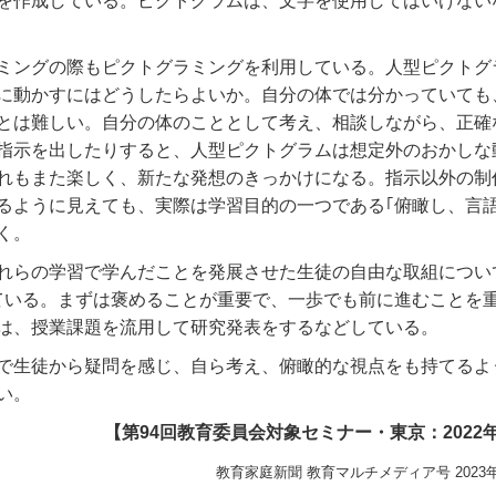
を作成している。ピクトグラムは、文字を使用してはいけない
ミングの際もピクトグラミングを利用している。人型ピクトグ
に動かすにはどうしたらよいか。自分の体では分かっていても
とは難しい。自分の体のこととして考え、相談しながら、正確
指示を出したりすると、人型ピクトグラムは想定外のおかしな
れもまた楽しく、新たな発想のきっかけになる。指示以外の制
るように見えても、実際は学習目的の一つである｢俯瞰し、言語
く。
れらの学習で学んだことを発展させた生徒の自由な取組につい
ている。まずは褒めることが重要で、一歩でも前に進むことを
は、授業課題を流用して研究発表をするなどしている。
で生徒から疑問を感じ、自ら考え、俯瞰的な視点をも持てるよ
い。
【第94回教育委員会対象セミナー・東京：2022年
教育家庭新聞 教育マルチメディア号 2023