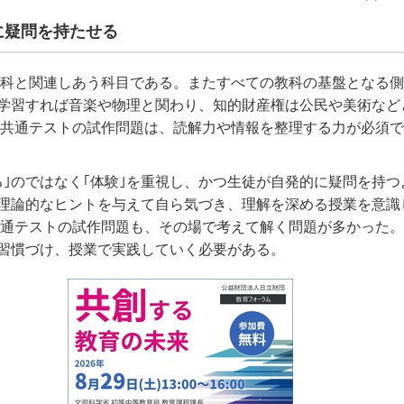
に疑問を持たせる
教科と関連しあう科目である。またすべての教科の基盤となる
学習すれば音楽や物理と関わり、知的財産権は公民や美術など
学共通テストの試作問題は、読解力や情報を整理する力が必須
る｣のではなく｢体験｣を重視し、かつ生徒が自発的に疑問を持つ
理論的なヒントを与えて自ら気づき、理解を深める授業を意識
共通テストの試作問題も、その場で考えて解く問題が多かった
習慣づけ、授業で実践していく必要がある。