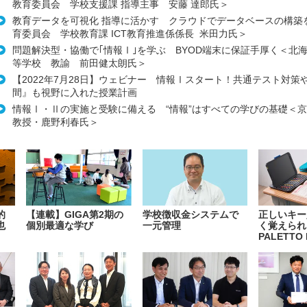
教育委員会 学校支援課 指導主事 安藤 達郎氏＞
教育データを可視化 指導に活かす クラウドでデータベースの構築
育委員会 学校教育課 ICT教育推進係係長 米田力氏＞
問題解決型・協働で｢情報Ⅰ｣を学ぶ BYOD端末に保証手厚く＜北
等学校 教諭 前田健太朗氏＞
【2022年7月28日】ウェビナー 情報Ⅰスタート！共通テスト対策
間』も視野に入れた授業計画
情報Ⅰ・Ⅱの実施と受験に備える “情報”はすべての学びの基礎＜
教授・鹿野利春氏＞
的
【連載】GIGA第2期の
学校徴収金システムで
正しいキー
也
個別最適な学び
一元管理
く覚えられ
PALETTO 