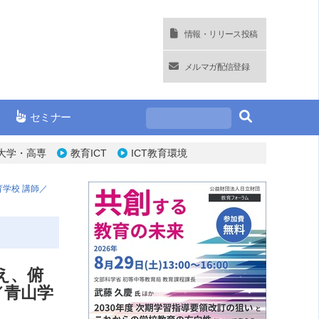
情報・リリース投稿
メルマガ配信登録
セミナー
大学・高専
教育ICT
ICT教育環境
学校 講師／
え、俯
／青山学