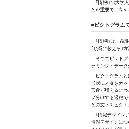
｢情報
I
｣の大学
とが重要で、考え
■ピクトグラム
｢情報
I
｣は、前
｢順番に教える｣
そこでピクトグ
ラミング・データ
ピクトグラムと
形状に木版をカッ
形数が増えるにつ
プ分けする過程で
どの文字をピクト
｢情報デザイン
情報デザインにつ