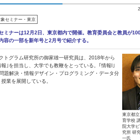
対象セミナー・東京
セミナーは12月2日、東京都内で開催。教育委員会と教員が10
内容の一部を新年号と2月号で紹介する。
クトグラム研究所の御家雄一研究員は、
2018
年から
情報｣を担当し、大学でも教鞭をとっている。｢情報
I
｣
｢問題解決・情報デザイン・プログラミング・データ分
う授業を展開している。
東京都立
育学校 
院大学ピ
究所 研
一氏