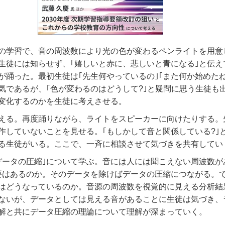
｣の学習で、音の周波数により光の色が変わるペンライトを用意
生徒には知らせず、｢嬉しいと赤に、悲しいと青になる｣と伝え
が踊った。最初生徒は｢先生何やっているの｣｢また何か始めたね
気であるが、｢色が変わるのはどうして
?
｣と疑問に思う生徒も
変化するのかを生徒に考えさせる。
える。再度踊りながら、ライトをスピーカーに向けたりする。
作していないことを見せる。｢もしかして音と関係している
?
｣
る生徒がいる。ここで、一斉に相談させて気づきを共有してい
｢データの圧縮｣について学ぶ。音には人には聞こえない周波数が
要はあるのか。そのデータを除けばデータの圧縮につながる。
はどうなっているのか。音源の周波数を視覚的に見える分析結
ないが、データとしては見える音があることに生徒は気づき、
解と共にデータ圧縮の理論について理解が深まっていく。