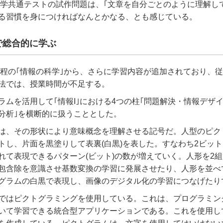
入学共通テストの試作問題は、｢文章を自分ごとのように理解し
る習慣を身につければなんとかなる、とも感じている。
で総合的に学ぶ
課程の｢情報の科学｣から、さらに学習内容が追加されており、
方法では、授業時間が不足する。
ラムを活用して｢情報
I
｣における
4
つの柱｢問題解決・情報デザ
分析｣を横断的に扱うこととした。
は、その形状により意味概念を理解させる記号だ。人型のピク
トし、片面を黒塗りして表裏
(
白黒
)
を表した。すなわち
2
ビット
れて表現できるパターン
(
ビット
)
の数が増えていく。人形を
2
組
包含除を意識させ基数変換の学習に発展させたり、人形を並べ
グラムの白黒で表現し、画像のデジタル化の学習につなげたり
｣ではピクトグラミングを使用している。これは、プログラミン
いて学習できる統合型アプリケーションである。これを使用し