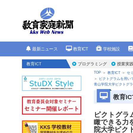
最新ニュース
教育ICT
学校施設
教育ICT
プログラミング
授業実
TOP
教育ICT
セ
ピクトグラムを用いて
青山学院大学ピクトグラ
教育IC
ピクトグラ
瞰できる力
院大学ピク