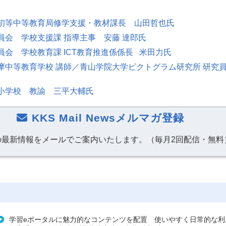
初等中等教育局修学支援・教材課長 山田哲也氏
員会 学校支援課 指導主事 安藤 達郎氏
員会 学校教育課
ICT
教育推進係係長
米田力氏
摩中等教育学校 講師／青山学院大学ピクトグラム研究所 研究
小学校 教諭 三平大輔氏
KKS Mail Newsメルマガ登録
の最新情報をメールでご案内いたします。（毎月2回配信・無料
学習eポータルに魅力的なコンテンツを配置 使いやすく日常的な利