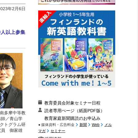
2023年2月6日
0人以上参集
教育委員会対象セミナー日程
読者専用ぺージ（紙面PDF版）
南多摩中等教
教育家庭新聞購読のお申込み
講師／青山学
クトグラム研
● 媒体資料・広告料金
新聞
Web
メル
究員 御家雄
マガ
セミナー