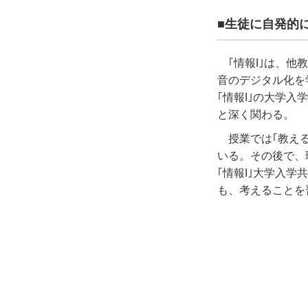
■生徒に自発的
｢情報
I
｣は、他
音のデジタル化を
｢情報
I
｣の大学入
と深く関わる。
授業では｢教え
いる。その後で、
｢情報
I
｣大学入学
も、考えることを