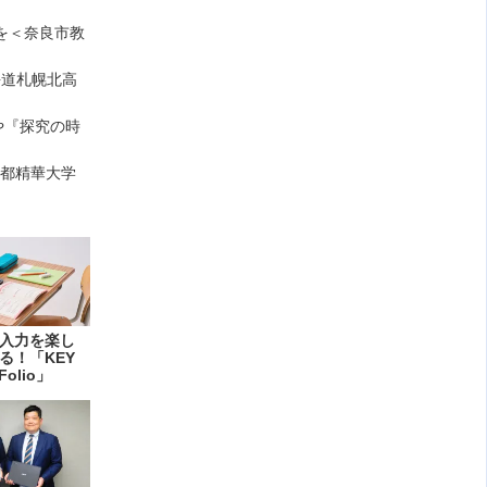
を＜奈良市教
海道札幌北高
や『探究の時
京都精華大学
入力を楽し
る！「KEY
Folio」