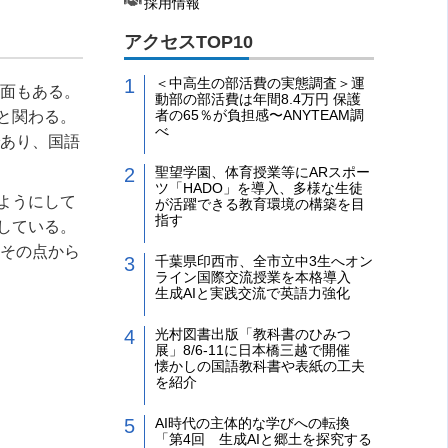
採用情報
アクセスTOP10
＜中高生の部活費の実態調査＞運
側面もある。
動部の部活費は年間8.4万円 保護
者の65％が負担感〜ANYTEAM調
と関わる。
べ
であり、国語
聖望学園、体育授業等にARスポー
ツ「HADO」を導入、多様な生徒
ようにして
が活躍できる教育環境の構築を目
指す
している。
。その点から
千葉県印西市、全市立中3生へオン
ライン国際交流授業を本格導入
生成AIと実践交流で英語力強化
光村図書出版「教科書のひみつ
展」8/6-11に日本橋三越で開催
懐かしの国語教科書や表紙の工夫
を紹介
AI時代の主体的な学びへの転換
「第4回 生成AIと郷土を探究する