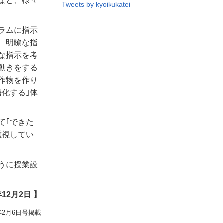
など、様々
Tweets by kyoikukatei
ラムに指示
、明瞭な指
な指示を考
動きをする
作物を作り
化する｣体
て｢できた
重視してい
うに授業設
12月2日 】
年2月6日号掲載