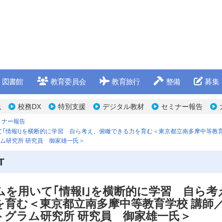
図書館
教育委員会
教育旅行
整備
募集
践
校務DX
特別支援
デジタル教材
セミナー報告
ミナー報告
｢情報I｣を横断的に学習 自ら考え、俯瞰できる力を育む＜東京都立南多摩中等教育
ム研究所 研究員 御家雄一氏＞
T
ムを用いて｢情報I｣を横断的に学習 自ら考
を育む＜東京都立南多摩中等教育学校 講師
トグラム研究所 研究員 御家雄一氏＞