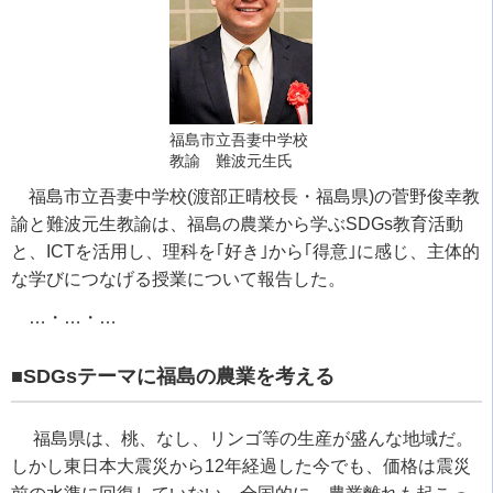
福島市立吾妻中学校
教諭 難波元生氏
福島市立吾妻中学校
(
渡部正晴校長・福島県
)
の菅野俊幸教
諭と難波元生教諭は、福島の農業から学ぶ
SDGs
教育活動
と、
ICT
を活用し、理科を｢好き｣から｢得意｣に感じ、主体的
な学びにつなげる授業について報告した。
…・…・…
■
SDGs
テーマに福島の農業を考える
福島県は、桃、なし、リンゴ等の生産が盛んな地域だ。
しかし東日本大震災から
12
年経過した今でも、価格は震災