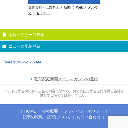
媒体資料・広告料金
新聞
Web
メルマ
ガ
セミナー
情報・リリース投稿
ニュース配信登録
Tweets by kyoikukatei
教育家庭新聞メールマガジンの登録
※以下は広告欄であり広告の内容に関する一切の責任は広告主に帰属し当社が
推奨するものではありません。
HOME
会社概要
プライバシーポリシー
記事の転載・複写について
お問い合わせ