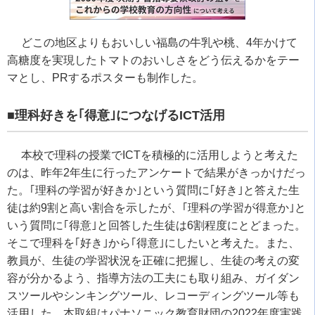
どこの地区よりもおいしい福島の牛乳や桃、
4
年かけて
高糖度を実現したトマトのおいしさをどう伝えるかをテー
マとし、
PR
するポスターも制作した。
■理科好きを｢得意｣につなげる
ICT
活用
本校で理科の授業で
ICT
を積極的に活用しようと考えた
のは、昨年
2
年生に行ったアンケートで結果がきっかけだっ
た。｢理科の学習が好きか｣という質問に｢好き｣と答えた生
徒は約
9
割と高い割合を示したが、｢理科の学習が得意か｣と
いう質問に｢得意｣と回答した生徒は
6
割程度にとどまった。
そこで理科を｢好き｣から｢得意｣にしたいと考えた。また、
教員が、生徒の学習状況を正確に把握し、生徒の考えの変
容が分かるよう、指導方法の工夫にも取り組み、ガイダン
スツールやシンキングツール、レコーディングツール等も
活用した。本取組はパナソニック教育財団の
2022
年度実践