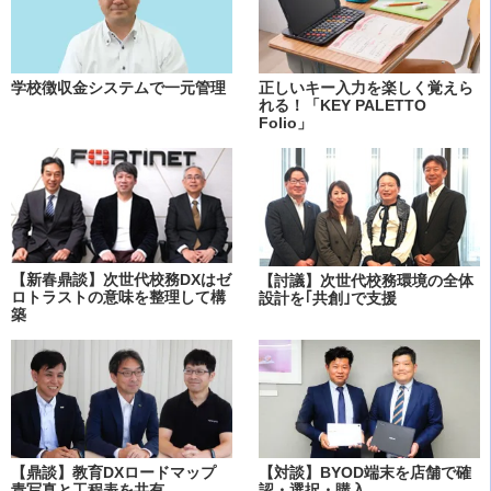
学校徴収金システムで一元管理
正しいキー入力を楽しく覚えら
れる！「KEY PALETTO
Folio」
【新春鼎談】次世代校務DXはゼ
【討議】次世代校務環境の全体
ロトラストの意味を整理して構
設計を｢共創｣で支援
築
【鼎談】教育DXロードマップ
【対談】BYOD端末を店舗で確
青写真と工程表を共有
認・選択・購入