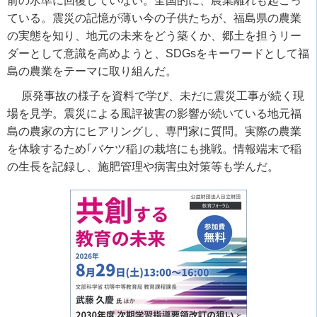
前の水準に回復していない。全国的に、農業離れも起こっ
ている。震災の記憶が薄い今の子供たちが、福島県の農業
の実態を知り、地元の未来をどう築くか、郷土を担うリー
ダーとして意識を高めようと、
SDGs
をキーワードとして福
島の農業をテーマに取り組んだ。
原発事故の様子を資料で学び、未だに震災工事が続く現
場を見学。震災による風評被害の影響が続いている地元福
島の農家の方にヒアリングし、専門家に質問。実際の農業
を体験するため｢バケツ稲｣の栽培にも挑戦。情報端末で稲
の生長を記録し、施肥管理や病害虫対策等も学んだ。