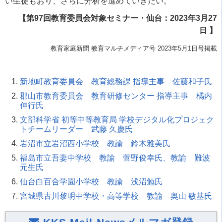
い生徒もおり、さらに分析を進めていきたい。
【第97回教育委員会対象セミナー・仙台：2023年3月27
日 】
教育家庭新聞 教育マルチメディア号 2023年5月1日号掲載
新地町教育委員会 教育総務課 指導主事 佐藤和子氏
郡山市教育委員会 教育研修センター 指導主事 橘内
伸行氏
文部科学省 初等中等教育局 学校デジタル化プロジェク
トチームリーダー 武藤 久慶氏
岩沼市立岩沼西小学校 教諭 鈴木雅美氏
福島市立吾妻中学校 教諭 菅野俊幸氏、教諭 難波
元生氏
仙台白百合学園小学校 教諭 浅沼勉氏
宮城県古川黎明中学校・高等学校 教諭 奥山 敏基氏