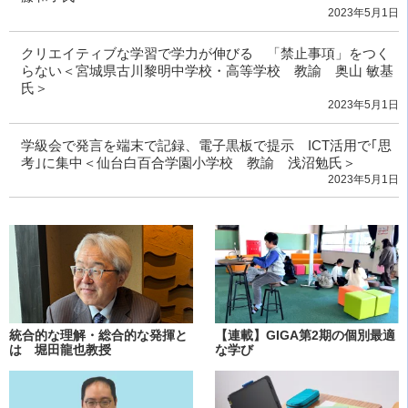
2023年5月1日
クリエイティブな学習で学力が伸びる 「禁止事項」をつく
らない＜宮城県古川黎明中学校・高等学校 教諭 奥山 敏基
氏＞
2023年5月1日
学級会で発言を端末で記録、電子黒板で提示 ICT活用で｢思
考｣に集中＜仙台白百合学園小学校 教諭 浅沼勉氏＞
2023年5月1日
統合的な理解・総合的な発揮と
【連載】GIGA第2期の個別最適
は 堀田龍也教授
な学び