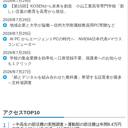
2026年7月29日
【第15回】KOSENから未来を創造 小山工業高等専門学校「新
しい言葉の教育を高専から発信」
2026年7月29日
地域企業と大学が協働～信州大学附属校教員用PC寄贈など
2026年7月29日
AI PC からエージェントPCの時代へ NVIDIA日本代表×マウス
コンピューター
2026年7月28日
学校の集金業務を効率化～口座登録不要、保護者へのお知らせ
も１クリック
2026年7月27日
「紙とデジタルを組み合わせた教科書」希望する設置者が最多
～文科省調査
アクセスTOP10
＜中高生の部活費の実態調査＞運動部の部活費は年間8.4万円