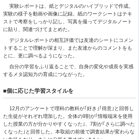
実験レポートは、紙とデジタルのハイブリッドで作成。
実験の様子を動画や画像に記録。紙のワークシートはテキ
ストで考察をしっかり記し、写真を撮ってデジタルノート
に貼り、関連づけてまとめた。
デジタルレポートの相互評価では友達のシートにコメン
トすることで理解が深まり、また友達からのコメントをも
とに、更に調べるようになった。
自分の学習をふり返ることで、自身の変化や成長を実感
するメタ認知力の育成につながった。
■個に応じた学習スタイルを
12
月のアンケートで理科の教科が｢好き｣｢得意｣と回答し
た生徒がそれぞれ増加した。全体の
9
割が｢情報端末を使用
した授業の方が分かりやすくなった｣、
7
割が｢さらに調べた
くなった｣と回答した。本取組の前後で調査結果が変わらな