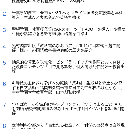
保護者の65％が負担感〜ANYTEAM調べ
千葉県印西市、全市立中3生へオンライン国際交流授業を本格
導入 生成AIと実践交流で英語力強化
聖望学園、体育授業等にARスポーツ「HADO」を導入、多様な
生徒が活躍できる教育環境の構築を目指す
光村図書出版「教科書のひみつ展」8/6-11に日本橋三越で開
催 懐かしの国語教科書や表紙の工夫を紹介
抽象的な算数を視覚化 ピタゴラスイッチ制作陣と共同開発し
た映像コンテンツ「目で見る算数」個人向け配信開始〜教育出
版
AI時代の主体的な学びへの転換「第4回 生成AIと郷土を探究
する自立活動～福岡県久留米市立田主丸中学校の取組から～」
中村学園大学教育学部 山本朋弘教授
つくば市、小学生向け科学プログラム「つくばまるごとLAB」
を開始 研究機関集積の強み生かす〜第1回イベントを8/29に開
催
定時制科学部から「宙わたる教室」へ 科学の出発点は自然現