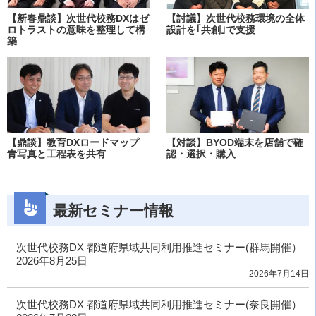
【新春鼎談】次世代校務DXはゼ
【討議】次世代校務環境の全体
ロトラストの意味を整理して構
設計を｢共創｣で支援
築
【鼎談】教育DXロードマップ
【対談】BYOD端末を店舗で確
青写真と工程表を共有
認・選択・購入
最新セミナー情報
次世代校務DX 都道府県域共同利用推進セミナー(群馬開催）
2026年8月25日
2026年7月14日
次世代校務DX 都道府県域共同利用推進セミナー(奈良開催）