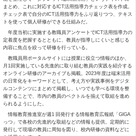
まとめ、これに対応する
ICT
活用指導力チェック表を作成。
チェック表で自分の
ICT
活用指導力をふり返りつつ、テキス
トを使って個人研修ができる仕組みだ。
年度当初に実施する教職員アンケートで
ICT
活用指導力の
定着度を把握するとともに、教員が指導しにくいと感じる
内容に焦点を絞って研修を行っている。
教職員用ポータルサイトには授業に役立つ情報のほか、
月
1
回実施している先進的に取り組む教員の実践を紹介する
オンライン研修のアーカイブも掲載。
2023
年度は端末活用
の日常化をキーワードとして、考え方や実践事例をデジタ
ルコンテンツにまとめて掲載し、いつでも学べる環境を整
備することで、市内の教員のベクトルを揃えて取組を進め
られるようにした。
情報教育推進室が週
1
回発行する情報教育広報紙「
GIGA
っつ」で各校の先進的な取組などの情報も提供。定期的に
発行して現場の教員に周知を図り、校内研修の資料などに