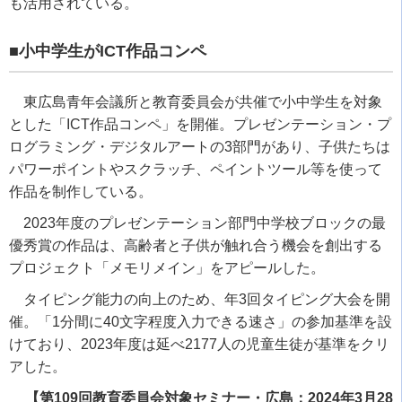
も活用されている。
■小中学生が
ICT
作品コンペ
東広島青年会議所と教育委員会が共催で小中学生を対象
とした「
ICT
作品コンペ」を開催。プレゼンテーション・プ
ログラミング・デジタルアートの
3
部門があり、子供たちは
パワーポイントやスクラッチ、ペイントツール等を使って
作品を制作している。
2023
年度のプレゼンテーション部門中学校ブロックの最
優秀賞の作品は、高齢者と子供が触れ合う機会を創出する
プロジェクト「メモリメイン」をアピールした。
タイピング能力の向上のため、年
3
回タイピング大会を開
催。「
1
分間に
40
文字程度入力できる速さ」の参加基準を設
けており、
2023
年度は延べ
2177
人の児童生徒が基準をクリ
アした。
【第109回教育委員会対象セミナー・広島：2024年3月28