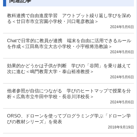
関連記事
教科連携で自由進度学習 アウトプット繰り返し学びを深め
る＜廿日市市立宮園小学校・川口竜彦教諭＞
2024年5月6日
Chatで日常的に教員が連携 端末を自由に活用できるルール
を作成＜江田島市立大古小学校・小宇根将浩教諭＞
2024年5月6日
効果的かどうかは子供が判断 学びの「谷間」を乗り越えて
次に進む＜鳴門教育大学・泰山裕准教授＞
2024年5月6日
他者参照が自信につながる 学びのヒートマップで授業を分
析＜広島市立牛田中学校・長谷川洋校長＞
2024年5月6日
ORSO、ドローンを使ってプログラミング学ぶ「ドローン学
びの教材シリーズ」を発表
2018年9月19日