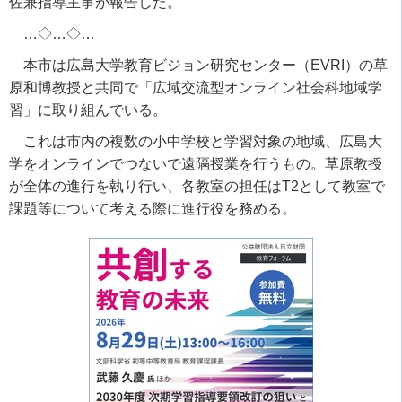
佐兼指導主事が報告した。
…◇…◇…
本市は広島大学教育ビジョン研究センター（
EVRI
）の草
原和博教授と共同で「広域交流型オンライン社会科地域学
習」に取り組んでいる。
これは市内の複数の小中学校と学習対象の地域、広島大
学をオンラインでつないで遠隔授業を行うもの。草原教授
が全体の進行を執り行い、各教室の担任は
T2
として教室で
課題等について考える際に進行役を務める。