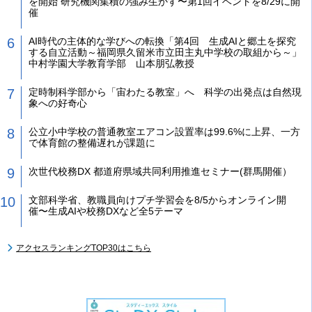
を開始 研究機関集積の強み生かす〜第1回イベントを8/29に開
催
AI時代の主体的な学びへの転換「第4回 生成AIと郷土を探究
する自立活動～福岡県久留米市立田主丸中学校の取組から～」
中村学園大学教育学部 山本朋弘教授
定時制科学部から「宙わたる教室」へ 科学の出発点は自然現
象への好奇心
公立小中学校の普通教室エアコン設置率は99.6%に上昇、一方
で体育館の整備遅れが課題に
次世代校務DX 都道府県域共同利用推進セミナー(群馬開催）
文部科学省、教職員向けプチ学習会を8/5からオンライン開
催〜生成AIや校務DXなど全5テーマ
アクセスランキングTOP30はこちら