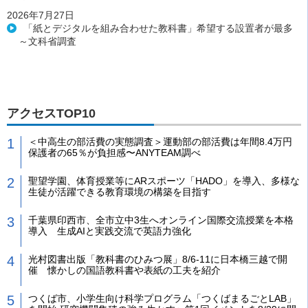
2026年7月27日
「紙とデジタルを組み合わせた教科書」希望する設置者が最多
～文科省調査
アクセスTOP10
＜中高生の部活費の実態調査＞運動部の部活費は年間8.4万円
保護者の65％が負担感〜ANYTEAM調べ
聖望学園、体育授業等にARスポーツ「HADO」を導入、多様な
生徒が活躍できる教育環境の構築を目指す
千葉県印西市、全市立中3生へオンライン国際交流授業を本格
導入 生成AIと実践交流で英語力強化
光村図書出版「教科書のひみつ展」8/6-11に日本橋三越で開
催 懐かしの国語教科書や表紙の工夫を紹介
つくば市、小学生向け科学プログラム「つくばまるごとLAB」