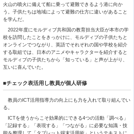
火山の噴火に備えて船に乗って避難できるよう港に向か
う。子供たちは地域によって避難の仕方に違いがあること
を学んだ。
2022
年度にモルディブ共和国の教育担当大臣が本市の学
校を訪問したことをきっかけに、モルディブの子供たちと
オンラインでつながり、英語でそれぞれの国や学校を紹介
する取組では、日本のアニメやキャラクターを紹介すると
モルディブの子供たちから「知っている」と声が上がり、
互いに喜んでいた。
■チェック表活用し教員が個人研修
教員の
ICT
活用指導力の向上にも力を入れて取り組んでい
る。
ICT
を使うからこそ効果的にできる
4
つの活動「調べる」
「記録する」「表現する」「つながる」に必要な知識・技
能を整理して「タブレット端末活用術」というテキストに