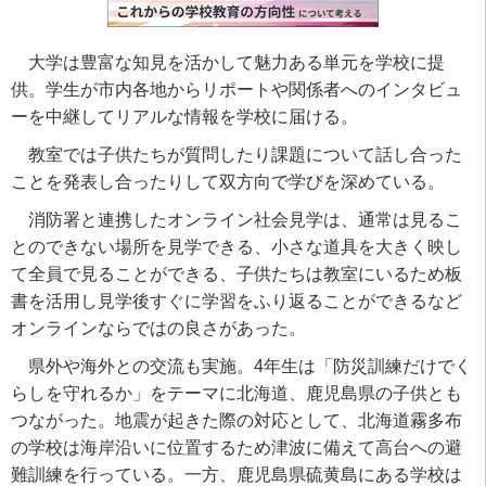
大学は豊富な知見を活かして魅力ある単元を学校に提
供。学生が市内各地からリポートや関係者へのインタビュ
ーを中継してリアルな情報を学校に届ける。
教室では子供たちが質問したり課題について話し合った
ことを発表し合ったりして双方向で学びを深めている。
消防署と連携したオンライン社会見学は、通常は見るこ
とのできない場所を見学できる、小さな道具を大きく映し
て全員で見ることができる、子供たちは教室にいるため板
書を活用し見学後すぐに学習をふり返ることができるなど
オンラインならではの良さがあった。
県外や海外との交流も実施。
4
年生は「防災訓練だけでく
らしを守れるか」をテーマに北海道、鹿児島県の子供とも
つながった。地震が起きた際の対応として、北海道霧多布
の学校は海岸沿いに位置するため津波に備えて高台への避
難訓練を行っている。一方、鹿児島県硫黄島にある学校は