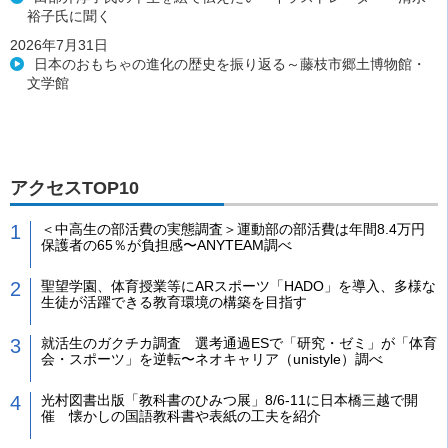
裕子氏に聞く
2026年7月31日
日本のおもちゃの進化の歴史を振り返る～藤枝市郷土博物館・
文学館
アクセスTOP10
＜中高生の部活費の実態調査＞運動部の部活費は年間8.4万円
保護者の65％が負担感〜ANYTEAM調べ
聖望学園、体育授業等にARスポーツ「HADO」を導入、多様な
生徒が活躍できる教育環境の構築を目指す
就活生のガクチカ調査 選考通過ESで「研究・ゼミ」が「体育
会・スポーツ」を逆転〜ネオキャリア（unistyle）調べ
光村図書出版「教科書のひみつ展」8/6-11に日本橋三越で開
催 懐かしの国語教科書や表紙の工夫を紹介