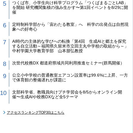
つくば市、小学生向け科学プログラム「つくばまるごとLAB」
を開始 研究機関集積の強み生かす〜第1回イベントを8/29に開
催
定時制科学部から「宙わたる教室」へ 科学の出発点は自然現
象への好奇心
AI時代の主体的な学びへの転換「第4回 生成AIと郷土を探究
する自立活動～福岡県久留米市立田主丸中学校の取組から～」
中村学園大学教育学部 山本朋弘教授
次世代校務DX 都道府県域共同利用推進セミナー(群馬開催）
公立小中学校の普通教室エアコン設置率は99.6%に上昇、一方
で体育館の整備遅れが課題に
文部科学省、教職員向けプチ学習会を8/5からオンライン開
催〜生成AIや校務DXなど全5テーマ
アクセスランキングTOP30はこちら