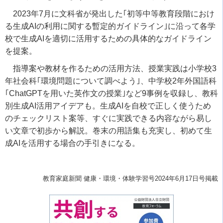
2023年7月に文科省が発出した｢初等中等教育段階におけ
る生成AIの利用に関する暫定的ガイドライン｣に沿って各学
校で生成AIを適切に活用するための具体的なガイドライン
を提案。
指導案や教材を作るための活用方法、授業実践は小学校3
年社会科｢環境問題について調べよう｣、中学校2年外国語科
｢ChatGPTを用いた英作文の授業｣など9事例を収録し、教科
別生成AI活用アイデアも。生成AIを自校で正しく使うため
のチェックリスト案等、すぐに実践できる内容ながら易し
い文章で初歩から解説。巻末の用語集も充実し、初めて生
成AIを活用する場合の手引きになる。
教育家庭新聞 健康・環境・体験学習号
2024年6月17日号掲載