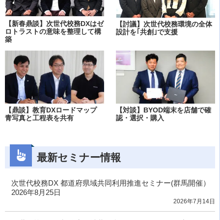
【新春鼎談】次世代校務DXはゼ
【討議】次世代校務環境の全体
ロトラストの意味を整理して構
設計を｢共創｣で支援
築
【鼎談】教育DXロードマップ
【対談】BYOD端末を店舗で確
青写真と工程表を共有
認・選択・購入
最新セミナー情報
次世代校務DX 都道府県域共同利用推進セミナー(群馬開催）
2026年8月25日
2026年7月14日