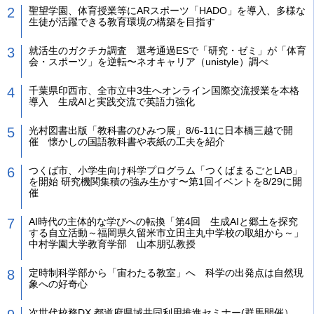
聖望学園、体育授業等にARスポーツ「HADO」を導入、多様な
生徒が活躍できる教育環境の構築を目指す
就活生のガクチカ調査 選考通過ESで「研究・ゼミ」が「体育
会・スポーツ」を逆転〜ネオキャリア（unistyle）調べ
千葉県印西市、全市立中3生へオンライン国際交流授業を本格
導入 生成AIと実践交流で英語力強化
光村図書出版「教科書のひみつ展」8/6-11に日本橋三越で開
催 懐かしの国語教科書や表紙の工夫を紹介
つくば市、小学生向け科学プログラム「つくばまるごとLAB」
を開始 研究機関集積の強み生かす〜第1回イベントを8/29に開
催
AI時代の主体的な学びへの転換「第4回 生成AIと郷土を探究
する自立活動～福岡県久留米市立田主丸中学校の取組から～」
中村学園大学教育学部 山本朋弘教授
定時制科学部から「宙わたる教室」へ 科学の出発点は自然現
象への好奇心
次世代校務DX 都道府県域共同利用推進セミナー(群馬開催）