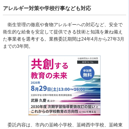
アレルギー対策や学校行事なども対応
衛生管理の徹底や食物アレルギーへの対応など、安全で
衛生的な給食を安定して提供できる技術と知識を兼ね備え
た事業者を選考する。業務委託期間は
24
年
4
月から
27
年
3
月
までの
3
年間。
委託内容は、市内の韮崎小学校、韮崎西中学校、韮崎東