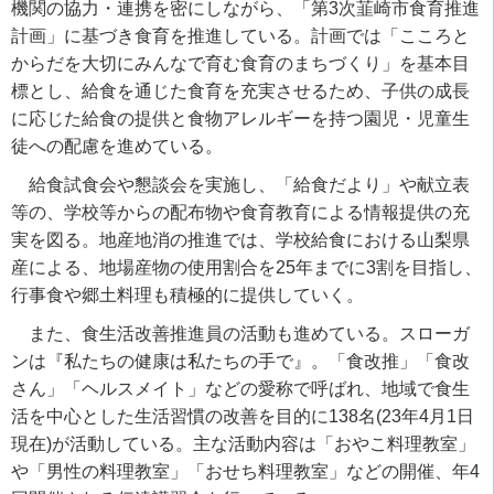
機関の協力・連携を密にしながら、「第
3
次韮崎市食育推進
計画」に基づき食育を推進している。計画では「こころと
からだを大切にみんなで育む食育のまちづくり」を基本目
標とし、給食を通じた食育を充実させるため、子供の成長
に応じた給食の提供と食物アレルギーを持つ園児・児童生
徒への配慮を進めている。
給食試食会や懇談会を実施し、「給食だより」や献立表
等の、学校等からの配布物や食育教育による情報提供の充
実を図る。地産地消の推進では、学校給食における山梨県
産による、地場産物の使用割合を
25
年までに
3
割を目指し、
行事食や郷土料理も積極的に提供していく。
また、食生活改善推進員の活動も進めている。スローガ
ンは『私たちの健康は私たちの手で』。「食改推」「食改
さん」「ヘルスメイト」などの愛称で呼ばれ、地域で食生
活を中心とした生活習慣の改善を目的に
138
名
(23
年
4
月
1
日
現在
)
が活動している。主な活動内容は「おやこ料理教室」
や「男性の料理教室」「おせち料理教室」などの開催、年
4