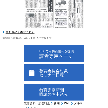
最新号の見本はこちら
新聞購入は1部からネット決済ができます
PDFでも要点情報を提供
読者専用ぺージ
教育委員会対象
セミナー日程
教育家庭新聞
購読のお申込み
媒体資料・広告料金
新聞
Web
メルマ