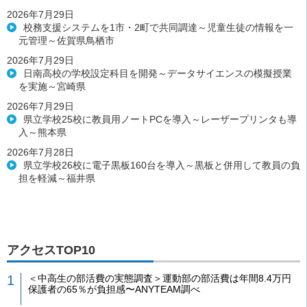
2026年7月29日
校務支援システムを1市・2町で共同調達～児童生徒の情報を一
元管理～佐賀県鳥栖市
2026年7月29日
日南高校の学校設定科目を開発～データサイエンスの模擬授業
を実施～宮崎県
2026年7月29日
県立学校25校に教員用ノートPCを導入～レーザープリンタも導
入～熊本県
2026年7月28日
県立学校26校に電子黒板160台を導入～黒板と併用して教員の負
担を軽減～福井県
アクセスTOP10
＜中高生の部活費の実態調査＞運動部の部活費は年間8.4万円
保護者の65％が負担感〜ANYTEAM調べ