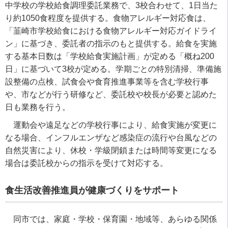
中学校の学校給食調理委託業務で、
3
校合わせて、
1
日当た
り約
1050
食程度を提供する。食物アレルギー対応食は、
「韮崎市学校給食における食物アレルギー対応ガイドライ
ン」に基づき、委託者の指示のもと提供する。給食を実施
する基本日数は「学校給食実施計画」が定める「概ね
200
日」に基づいて
3
校が定める。学期ごとの特別清掃、準備施
設整備の点検、試食会や食育推進事業等を含む学校行事
や、市などが行う研修など、委託校や校長が必要と認めた
日も業務を行う。
運動会や遠足などの学校行事により、給食実施が変更に
なる場合、インフルエンザなど感染症の流行や台風などの
自然災害により、休校・学級閉鎖または時間等変更になる
場合は委託校からの指示を受けて対応する。
食生活改善推進員が健康づくりをサポート
同市では、家庭・学校・保育園・地域等、あらゆる関係