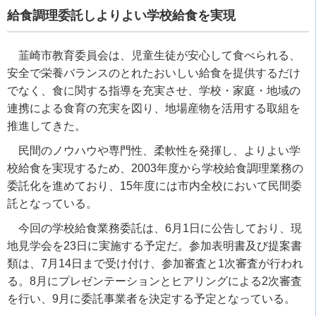
給食調理委託しよりよい学校給食を実現
韮崎市教育委員会は、児童生徒が安心して食べられる、
安全で栄養バランスのとれたおいしい給食を提供するだけ
でなく、食に関する指導を充実させ、学校・家庭・地域の
連携による食育の充実を図り、地場産物を活用する取組を
推進してきた。
民間のノウハウや専門性、柔軟性を発揮し、よりよい学
校給食を実現するため、
2003
年度から学校給食調理業務の
委託化を進めており、
15
年度には市内全校において民間委
託となっている。
今回の学校給食業務委託は、
6
月
1
日に公告しており、現
地見学会を
23
日に実施する予定だ。参加表明書及び提案書
類は、
7
月
14
日まで受け付け、参加審査と
1
次審査が行われ
る。
8
月にプレゼンテーションとヒアリングによる
2
次審査
を行い、
9
月に委託事業者を決定する予定となっている。