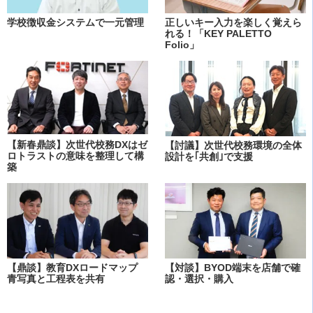
学校徴収金システムで一元管理
正しいキー入力を楽しく覚えら
れる！「KEY PALETTO
Folio」
【新春鼎談】次世代校務DXはゼ
【討議】次世代校務環境の全体
ロトラストの意味を整理して構
設計を｢共創｣で支援
築
【鼎談】教育DXロードマップ
【対談】BYOD端末を店舗で確
青写真と工程表を共有
認・選択・購入