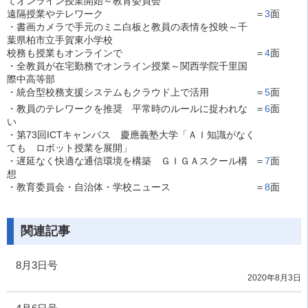
てオンライン授業開始～教育委員会
遠隔授業やテレワーク
＝
3
面
・書画カメラで手元のミニ白板と教員の表情を投映
～
千
葉県柏市立手賀東小学校
校務も授業もオンラインで
＝
4
面
・全教員が在宅勤務でオンライン授業～関西学院千里国
際中高等部
・統合型校務支援システムもクラウド上で活用
＝
5
面
・教員のテレワークを推奨 平常時のルールに捉われな
＝
6
面
い
・第73回ICTキャンパス 慶應義塾大学「ＡＩ知識がなく
ても ロボット授業を展開」
・遅延なく快適な通信環境を構築 ＧＩＧＡスクール構
＝
7
面
想
・教育委員会・自治体・学校ニュース
＝
8
面
関連記事
8月3日号
2020年8月3日