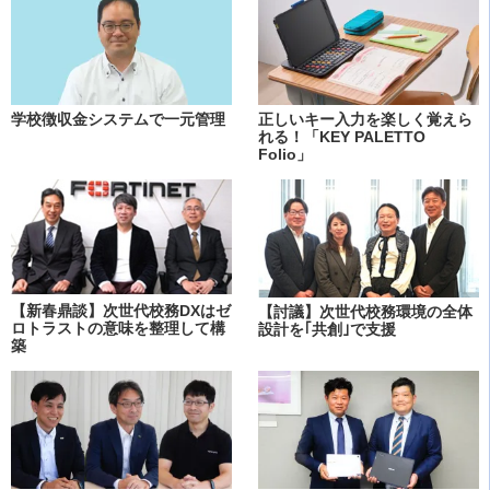
学校徴収金システムで一元管理
正しいキー入力を楽しく覚えら
れる！「KEY PALETTO
Folio」
【新春鼎談】次世代校務DXはゼ
【討議】次世代校務環境の全体
ロトラストの意味を整理して構
設計を｢共創｣で支援
築