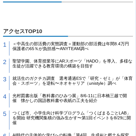
アクセスTOP10
＜中高生の部活費の実態調査＞運動部の部活費は年間8.4万円
保護者の65％が負担感〜ANYTEAM調べ
聖望学園、体育授業等にARスポーツ「HADO」を導入、多様な
生徒が活躍できる教育環境の構築を目指す
就活生のガクチカ調査 選考通過ESで「研究・ゼミ」が「体育
会・スポーツ」を逆転〜ネオキャリア（unistyle）調べ
光村図書出版「教科書のひみつ展」8/6-11に日本橋三越で開
催 懐かしの国語教科書や表紙の工夫を紹介
つくば市、小学生向け科学プログラム「つくばまるごとLAB」
を開始 研究機関集積の強み生かす〜第1回イベントを8/29に開
催
AI時代の主体的な学びへの転換「第4回 生成AIと郷土を探究