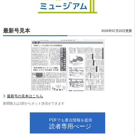
最新号見本
2026年07月23日更新
最新号の見本はこちら
新聞購入は1部からネット決済ができます
PDFでも要点情報を提供
読者専用ぺージ