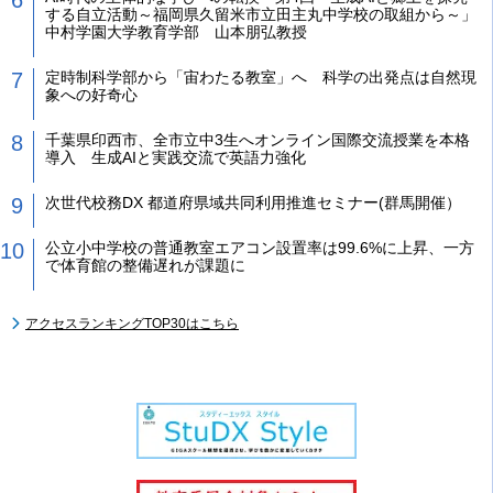
する自立活動～福岡県久留米市立田主丸中学校の取組から～」
中村学園大学教育学部 山本朋弘教授
定時制科学部から「宙わたる教室」へ 科学の出発点は自然現
象への好奇心
千葉県印西市、全市立中3生へオンライン国際交流授業を本格
導入 生成AIと実践交流で英語力強化
次世代校務DX 都道府県域共同利用推進セミナー(群馬開催）
公立小中学校の普通教室エアコン設置率は99.6%に上昇、一方
で体育館の整備遅れが課題に
アクセスランキングTOP30はこちら