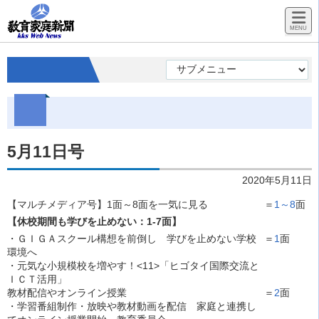
5月11日号
2020年5月11日
【マルチメディア号】1面～8面を一気に見る
＝
1～8
面
【休校期間も学びを止めない：1-7面】
・ＧＩＧＡスクール構想を前倒し 学びを止めない学校
＝
1
面
環境へ
・元気な小規模校を増やす！<11>「ヒゴタイ国際交流と
ＩＣＴ活用」
教材配信やオンライン授業
＝
2
面
・学習番組制作・放映や教材動画を配信 家庭と連携し