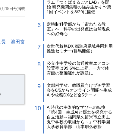
ラム「つくばまるごとLAB」を開
始 研究機関集積の強み生かす〜第
6月18日号掲載
1回イベントを8/29に開催
定時制科学部から「宙わたる教
室」へ 科学の出発点は自然現象
への好奇心
員長 池田富
次世代校務DX 都道府県域共同利用
推進セミナー(群馬開催）
公立小中学校の普通教室エアコン
設置率は99.6%に上昇、一方で体
育館の整備遅れが課題に
文部科学省、教職員向けプチ学習
会を8/5からオンライン開催〜生成
）
AIや校務DXなど全5テーマ
AI時代の主体的な学びへの転換
「第4回 生成AIと郷土を探究する
自立活動～福岡県久留米市立田主
丸中学校の取組から～」中村学園
大学教育学部 山本朋弘教授