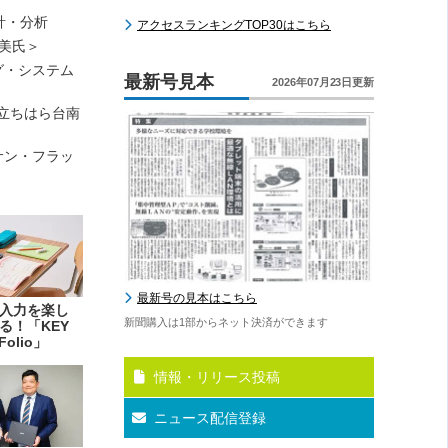
計・分析
アクセスランキングTOP30はこちら
美氏＞
グ・システム
最新号見本
2026年07月23日更新
立ちはら台南
サン・フラッ
最新号の見本はこちら
入力を楽し
新聞購入は1部からネット決済ができます
る！「KEY
Folio」
情報・リリース投稿
ニュース配信登録