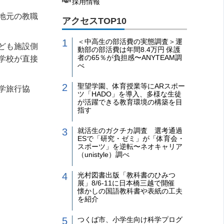
採用情報
地元の教職
アクセスTOP10
＜中高生の部活費の実態調査＞運
ども施設側
動部の部活費は年間8.4万円 保護
者の65％が負担感〜ANYTEAM調
学校が直接
べ
聖望学園、体育授業等にARスポー
学旅行協
ツ「HADO」を導入、多様な生徒
が活躍できる教育環境の構築を目
指す
就活生のガクチカ調査 選考通過
ESで「研究・ゼミ」が「体育会・
スポーツ」を逆転〜ネオキャリア
（unistyle）調べ
光村図書出版「教科書のひみつ
展」8/6-11に日本橋三越で開催
懐かしの国語教科書や表紙の工夫
を紹介
つくば市、小学生向け科学プログ