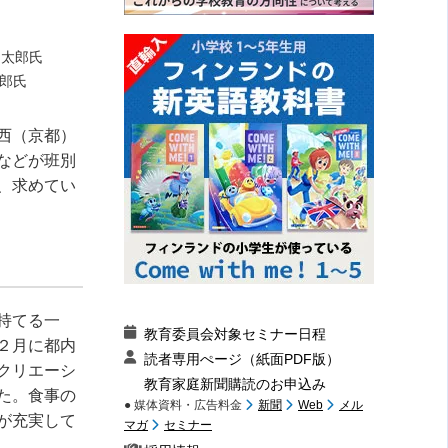
郎氏
西（京都）
などが班別
、求めてい
持てる一
教育委員会対象セミナー日程
２月に都内
読者専用ぺージ（紙面PDF版）
クリエーシ
教育家庭新聞購読のお申込み
た。食事の
● 媒体資料・広告料金
新聞
Web
メル
が充実して
マガ
セミナー