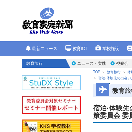
最新ニュース
教育ICT
学校施設
教育旅行
ニュース・実践
視察会
TOP
教育旅行
体
宿泊·体験先の出会
教育旅
宿泊·体験
策委員会 委