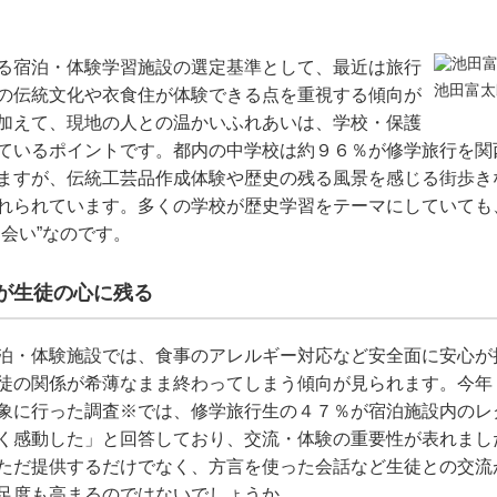
る宿泊・体験学習施設の選定基準として、最近は旅行
池田富太
の伝統文化や衣食住が体験できる点を重視する傾向が
加えて、現地の人との温かいふれあいは、学校・保護
ているポイントです。都内の中学校は約９６％が修学旅行を関
ますが、伝統工芸品作成体験や歴史の残る風景を感じる街歩き
れられています。多くの学校が歴史学習をテーマにしていても
出会い”なのです。
が生徒の心に残る
泊・体験施設では、食事のアレルギー対応など安全面に安心が
徒の関係が希薄なまま終わってしまう傾向が見られます。今年
象に行った調査※では、修学旅行生の４７％が宿泊施設内のレ
く感動した」と回答しており、交流・体験の重要性が表れまし
ただ提供するだけでなく、方言を使った会話など生徒との交流
足度も高まるのではないでしょうか。