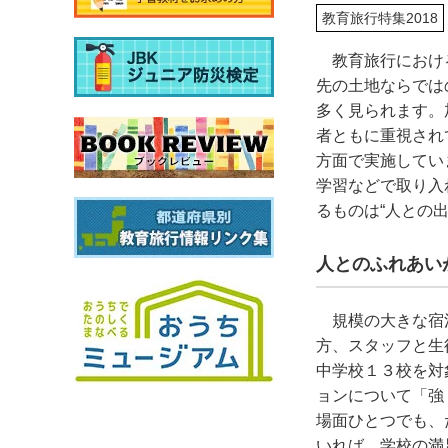
教育旅行特集2018
教育旅行におけ
先の土地ならでは
多く見られます。
者ともに重視され
方面で実施してい
学習などで取り入
るものは“人との
人とのふれあい
規模の大きな宿
方、スタッフと生
中学校１３校を対
ョンについて「強
場面ひとつでも、
いれば、学校の満