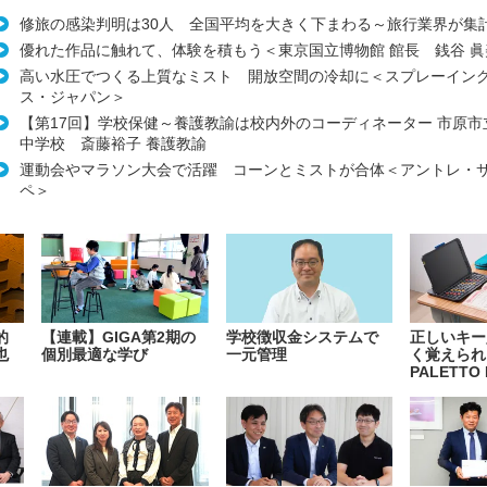
修旅の感染判明は30人 全国平均を大きく下まわる～旅行業界が集
優れた作品に触れて、体験を積もう＜東京国立博物館 館長 銭谷 眞
高い水圧でつくる上質なミスト 開放空間の冷却に＜スプレーイン
ス・ジャパン＞
【第17回】学校保健～養護教諭は校内外のコーディネーター 市原市
中学校 斎藤裕子 養護教諭
運動会やマラソン大会で活躍 コーンとミストが合体＜アントレ・
ペ＞
的
【連載】GIGA第2期の
学校徴収金システムで
正しいキー
也
個別最適な学び
一元管理
く覚えられ
PALETTO 