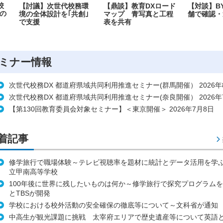
校
【討議】次世代校務環
【鼎談】教育DXロード
【対談】B
の
境の全体設計を｢共創｣
マップ 青写真と工程
舗で確認・
で支援
表を共有
ミナー情報
次世代校務DX 都道府県域共同利用推進セミナー(群馬開催） 2026年
次世代校務DX 都道府県域共同利用推進セミナー(奈良開催） 2026年
【第130回教育委員会対象セミナー】＜東京開催＞ 2026年7月8日
着記事
修学旅行で職場体験～テレビ視聴率を題材に統計とデータ活用を学
立甲南高等学校
100年後に世界に残したいものは何か～修学旅行で探究プログラムを
とTBSが開発
学校における校外活動の安全確保の徹底等について～文科省が通知
中高生が観光課題に挑戦 太宰府エリアで歴史遺産等について英語