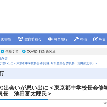
図書館
教育委員会
教育旅行
整備
募集
体験学習
COVID-19対策関連
験学習
いが思い出に＜東京都中学校長会修学旅行対策委員会 委員長 池田富太郎氏＞
行
先の出会いが思い出に＜東京都中学校長会修
員長 池田富太郎氏＞
2