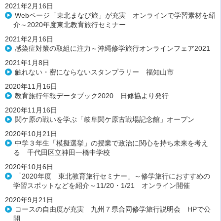
2021年2月16日
Webページ「東北まなび旅」が充実 オンラインで学習素材を紹
介～2020年度東北教育旅行セミナー
2021年2月16日
感染症対策の取組に注力～沖縄修学旅行オンラインフェア2021
2021年1月8日
触れない・密にならないスタンプラリー 福知山市
2020年11月16日
教育旅行年報データブック2020 日修協より発行
2020年11月16日
関ケ原の戦いを学ぶ「岐阜関ケ原古戦場記念館」オープン
2020年10月21日
中学３年生「模擬選挙」の授業で政治に関心を持ち未来を考え
る 千代田区立神田一橋中学校
2020年10月6日
「2020年度 東北教育旅行セミナー」～修学旅行におすすめの
学習スポットなどを紹介～11/20・1/21 オンライン開催
2020年9月21日
コースの自由度が充実 九州７県合同修学旅行説明会 HPで公
開