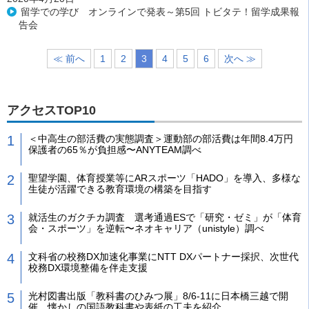
留学での学び オンラインで発表～第5回 トビタテ！留学成果報
告会
≪ 前へ
1
2
3
4
5
6
次へ ≫
アクセスTOP10
＜中高生の部活費の実態調査＞運動部の部活費は年間8.4万円
保護者の65％が負担感〜ANYTEAM調べ
聖望学園、体育授業等にARスポーツ「HADO」を導入、多様な
生徒が活躍できる教育環境の構築を目指す
就活生のガクチカ調査 選考通過ESで「研究・ゼミ」が「体育
会・スポーツ」を逆転〜ネオキャリア（unistyle）調べ
文科省の校務DX加速化事業にNTT DXパートナー採択、次世代
校務DX環境整備を伴走支援
光村図書出版「教科書のひみつ展」8/6-11に日本橋三越で開
催 懐かしの国語教科書や表紙の工夫を紹介