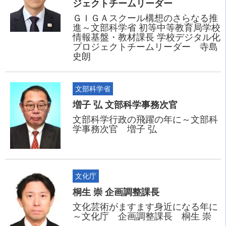
ジェクトチームリーダー
ＧＩＧＡスクール構想のさらなる推
進～文部科学省 初等中等教育局学校
情報基盤・教材課長 学校デジタル化
プロジェクトチームリーダー 寺島
史朗
文部科学省
増子 弘 文部科学事務次官
文部科学行政の飛躍の年に～文部科
学事務次官 増子 弘
文化庁
桐生 崇 企画調整課長
文化芸術がますます身近になる年に
～文化庁 企画調整課長 桐生 崇