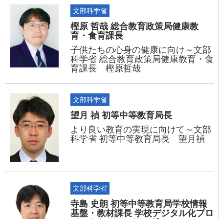
文部科学省
樫原 哲哉 総合教育政策局健康教
育・食育課長
子供たちの心身の健康に向け～文部
科学省 総合教育政策局健康教育・食
育課長 樫原哲哉
文部科学省
望月 禎 初等中等教育局長
より良い教育の実現に向けて～文部
科学省 初等中等教育局長 望月禎
文部科学省
寺島 史朗 初等中等教育局学校情報
基盤・教材課長 学校デジタル化プロ