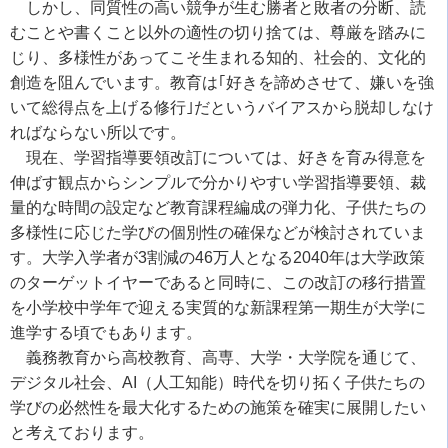
しかし、同質性の高い競争が生む勝者と敗者の分断、読
むことや書くこと以外の適性の切り捨ては、尊厳を踏みに
じり、多様性があってこそ生まれる知的、社会的、文化的
創造を阻んでいます。教育は｢好きを諦めさせて、嫌いを強
いて総得点を上げる修行｣だというバイアスから脱却しなけ
ればならない所以です。
現在、学習指導要領改訂については、好きを育み得意を
伸ばす観点からシンプルで分かりやすい学習指導要領、裁
量的な時間の設定など教育課程編成の弾力化、子供たちの
多様性に応じた学びの個別性の確保などが検討されていま
す。大学入学者が3割減の46万人となる2040年は大学政策
のターゲットイヤーであると同時に、この改訂の移行措置
を小学校中学年で迎える実質的な新課程第一期生が大学に
進学する頃でもあります。
義務教育から高校教育、高専、大学・大学院を通じて、
デジタル社会、AI（人工知能）時代を切り拓く子供たちの
学びの必然性を最大化するための施策を確実に展開したい
と考えております。