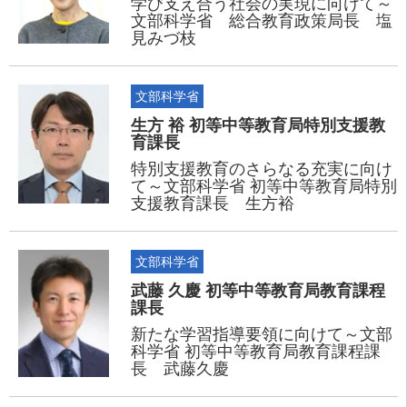
学び支え合う社会の実現に向けて～
文部科学省 総合教育政策局長 塩
見みづ枝
文部科学省
生方 裕 初等中等教育局特別支援教
育課長
特別支援教育のさらなる充実に向け
て～文部科学省 初等中等教育局特別
支援教育課長 生方裕
文部科学省
武藤 久慶 初等中等教育局教育課程
課長
新たな学習指導要領に向けて～文部
科学省 初等中等教育局教育課程課
長 武藤久慶