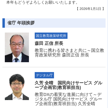
本年もどうぞよろしくお願いいたします。
【 2026年1月1日 】
省庁 年頭挨拶
国立教育政策研究所
森田 正信 所長
教育に携わる皆さまと共に～国立教
育政策研究所 森田正信 所長
デジタル庁
久芳 全晴 国民向けサービス グル
ープ企画官(教育班担当)
教育DXの着実な進展に向けて～デ
ジタル庁 国民向けサービス グルー
プ企画官(教育班担当) 久芳全晴