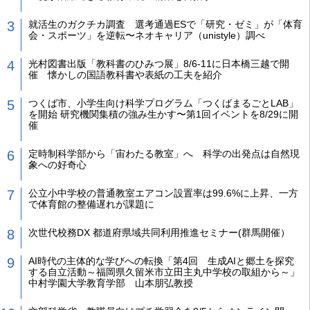
就活生のガクチカ調査 選考通過ESで「研究・ゼミ」が「体育
会・スポーツ」を逆転〜ネオキャリア（unistyle）調べ
光村図書出版「教科書のひみつ展」8/6-11に日本橋三越で開
催 懐かしの国語教科書や表紙の工夫を紹介
つくば市、小学生向け科学プログラム「つくばまるごとLAB」
を開始 研究機関集積の強み生かす〜第1回イベントを8/29に開
催
定時制科学部から「宙わたる教室」へ 科学の出発点は自然現
象への好奇心
公立小中学校の普通教室エアコン設置率は99.6%に上昇、一方
で体育館の整備遅れが課題に
次世代校務DX 都道府県域共同利用推進セミナー(群馬開催）
AI時代の主体的な学びへの転換「第4回 生成AIと郷土を探究
する自立活動～福岡県久留米市立田主丸中学校の取組から～」
中村学園大学教育学部 山本朋弘教授