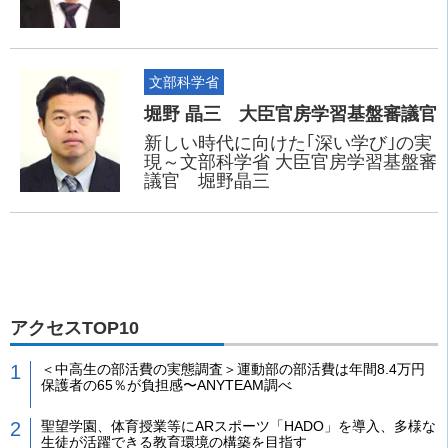
文部科学省
堀野 晶三 大臣官房学習基盤審議官
新しい時代に向けた｢深い学び｣の実
現～文部科学省 大臣官房学習基盤審
議官 堀野晶三
アクセスTOP10
＜中高生の部活費の実態調査＞運動部の部活費は年間8.4万円
保護者の65％が負担感〜ANYTEAM調べ
聖望学園、体育授業等にARスポーツ「HADO」を導入、多様な
生徒が活躍できる教育環境の構築を目指す