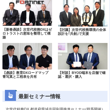
【新春鼎談】次世代校務DXはゼ
【討議】次世代校務環境の全体
ロトラストの意味を整理して構
設計を｢共創｣で支援
築
【鼎談】教育DXロードマップ
【対談】BYOD端末を店舗で確
青写真と工程表を共有
認・選択・購入
最新セミナー情報
次世代校務DX 都道府県域共同利用推進セミナー(群馬開催）