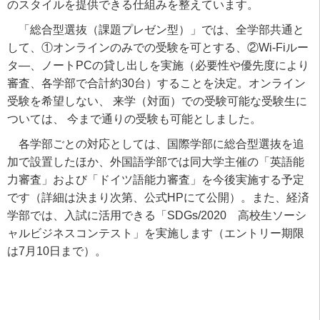
のスタイルを提供できる仕組みを整えています。
「総合型選抜（課題プレゼン型）」では、全学部共通と
して、①オンラインのみでの受験を可とする、②Wi-Fiルー
タ―、ノートPCの貸し出しを実施（必要性や優先度により
審査、各学部で合計約30台）することを決定。オンライン
受験を希望しない、 来学（対面）での受験可能な受験生に
ついては、 今まで通りの受験も可能としました。
各学部ごとの対応としては、
国際学部に
総合型選抜を追
加で設置したほか、外国語学部では同大学主催の「英語能
力審査」および「ドイツ語能力審査」を今後実施する予定
です（詳細は決まり次第、公式HPにて公開）。また、経済
学部では、入試に活用できる「SDGs/2020 高校生ソーシ
ャルビジネスコンテスト」を実施します（エントリー期限
は7月10日まで）。