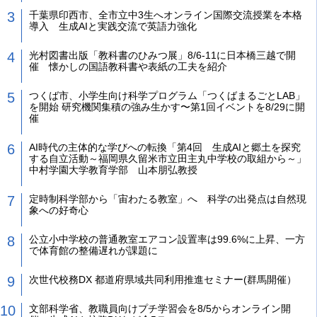
千葉県印西市、全市立中3生へオンライン国際交流授業を本格
導入 生成AIと実践交流で英語力強化
光村図書出版「教科書のひみつ展」8/6-11に日本橋三越で開
催 懐かしの国語教科書や表紙の工夫を紹介
つくば市、小学生向け科学プログラム「つくばまるごとLAB」
を開始 研究機関集積の強み生かす〜第1回イベントを8/29に開
催
AI時代の主体的な学びへの転換「第4回 生成AIと郷土を探究
する自立活動～福岡県久留米市立田主丸中学校の取組から～」
中村学園大学教育学部 山本朋弘教授
定時制科学部から「宙わたる教室」へ 科学の出発点は自然現
象への好奇心
公立小中学校の普通教室エアコン設置率は99.6%に上昇、一方
で体育館の整備遅れが課題に
次世代校務DX 都道府県域共同利用推進セミナー(群馬開催）
文部科学省、教職員向けプチ学習会を8/5からオンライン開