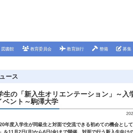
図書館
教育委員会
教育旅行
整備
募集
ュース
入学生の「新入生オリエンテーション」～入
イベント～駒澤大学
20
020年度入学生が同級生と対面で交流できる初めての機会とし
を11月2日(月)から6日(金)まで開催。対面で行う新入生向け