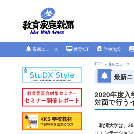
最新ニュース
教育ICT
学校施設
TOP
最新ニュース
最新ニ
2020年度
対面で行う
駒澤大学は、2
リエンテーション」