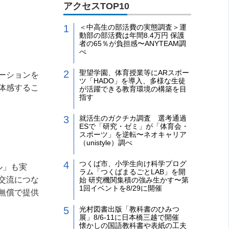
アクセスTOP10
＜中高生の部活費の実態調査＞運
動部の部活費は年間8.4万円 保護
者の65％が負担感〜ANYTEAM調
べ
聖望学園、体育授業等にARスポー
ーションを
ツ「HADO」を導入、多様な生徒
体感するこ
が活躍できる教育環境の構築を目
指す
就活生のガクチカ調査 選考通過
ESで「研究・ゼミ」が「体育会・
スポーツ」を逆転〜ネオキャリア
（unistyle）調べ
つくば市、小学生向け科学プログ
ル」も実
ラム「つくばまるごとLAB」を開
交流につな
始 研究機関集積の強み生かす〜第
1回イベントを8/29に開催
無償で提供
光村図書出版「教科書のひみつ
展」8/6-11に日本橋三越で開催
懐かしの国語教科書や表紙の工夫