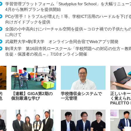
学習管理プラットフォーム「Studyplus for School」を大幅リニュー
4月から無料プランを提供開始
PCが苦手！トラブルが増えた！等、学校ICT活用のハードルを下げ
向けガイドブックを提供
全国の小中高向けにバーチャル空間を提供～コロナ禍での子供たち
に向けて
武蔵野大学×駒澤大学 オンライン合同合宿でWebアプリ開発
駒澤大学 第16回市民ロースクール「学校問題への対応の仕方～教
生徒・保護者の視点～」7/10オンライン開催
的
【連載】GIGA第2期の
学校徴収金システムで
正しいキー
也
個別最適な学び
一元管理
く覚えられ
PALETTO 