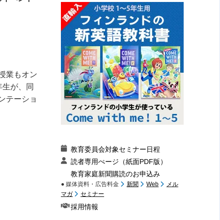
授業もオン
年生が、同
ンテーショ
教育委員会対象セミナー日程
読者専用ぺージ（紙面PDF版）
教育家庭新聞購読のお申込み
● 媒体資料・広告料金
新聞
Web
メル
マガ
セミナー
採用情報