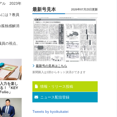
アル 2023年
最新号見本
2026年07月23日更新
るには？教員
の孤独感解消
職員の視点、
最新号の見本はこちら
新聞購入は1部からネット決済ができます
入力を楽し
情報・リリース投稿
る！「KEY
Folio」
ニュース配信登録
Tweets by kyoikukatei