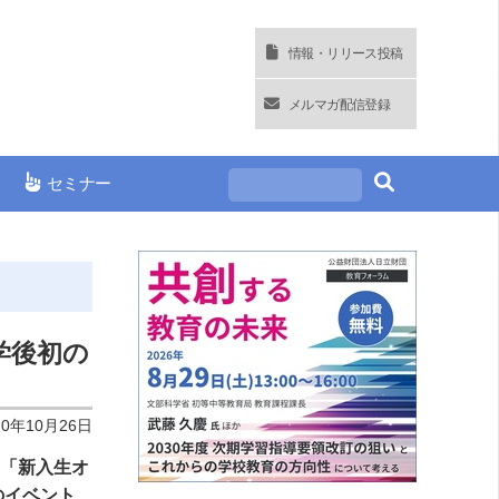
情報・リリース投稿
メルマガ配信登録
セミナー
学後初の
20年10月26日
て「新入生オ
のイベント