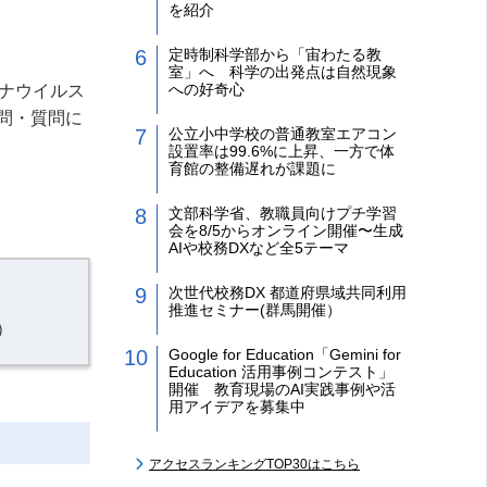
を紹介
定時制科学部から「宙わたる教
室」へ 科学の出発点は自然現象
への好奇心
ナウイルス
問・質問に
公立小中学校の普通教室エアコン
設置率は99.6%に上昇、一方で体
育館の整備遅れが課題に
文部科学省、教職員向けプチ学習
会を8/5からオンライン開催〜生成
AIや校務DXなど全5テーマ
次世代校務DX 都道府県域共同利用
推進セミナー(群馬開催）
）
Google for Education「Gemini for
Education 活用事例コンテスト」
開催 教育現場のAI実践事例や活
用アイデアを募集中
アクセスランキングTOP30はこちら