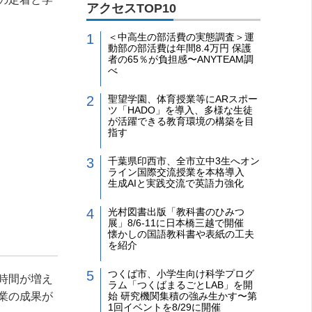
アクセスTOP10
＜中高生の部活費の実態調査＞運
動部の部活費は年間8.4万円 保護
者の65％が負担感〜ANYTEAM調
べ
聖望学園、体育授業等にARスポー
ツ「HADO」を導入、多様な生徒
が活躍できる教育環境の構築を目
指す
千葉県印西市、全市立中3生へオン
ライン国際交流授業を本格導入
生成AIと実践交流で英語力強化
光村図書出版「教科書のひみつ
展」8/6-11に日本橋三越で開催
懐かしの国語教科書や表紙の工夫
を紹介
つくば市、小学生向け科学プログ
時間が増え
ラム「つくばまるごとLAB」を開
業の成果が
始 研究機関集積の強み生かす〜第
1回イベントを8/29に開催