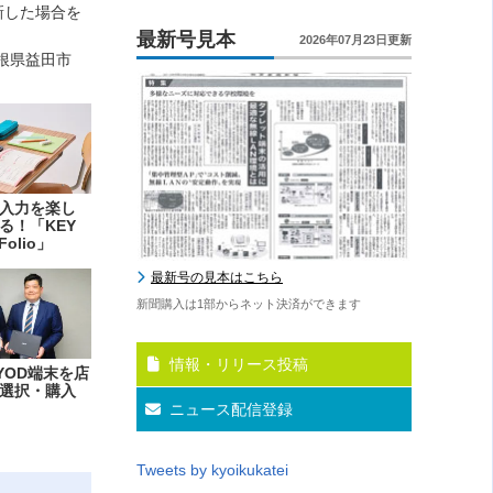
新した場合を
最新号見本
2026年07月23日更新
根県益田市
入力を楽し
る！「KEY
Folio」
最新号の見本はこちら
新聞購入は1部からネット決済ができます
情報・リリース投稿
YOD端末を店
選択・購入
ニュース配信登録
Tweets by kyoikukatei