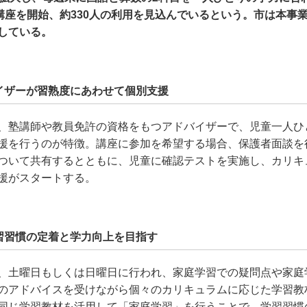
講座を開始、約330人の利用を見込んでいるという。市は本事業に
している。
イザーが習熟度にあわせて個別支援
、塾講師や教員免許の資格をもつアドバイザーで、児童一人ひ
援を行うのが特徴。講座に参加を希望する場合、保護者面談を
ついて共有するとともに、児童に確認テストを実施し、カリキ
援がスタートする。
習習慣の定着と学力向上を目指す
、土曜日もしくは日曜日に行われ、家庭学習での疑問点や家庭
のアドバイスを受けながら個々のカリキュラムに応じた学習教
同じ学習教材を活用して「家庭学習」を行うことで、学習習慣