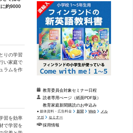
約9000
とりの学習
行い家庭で
ュラムを作
教育委員会対象セミナー日程
読者専用ぺージ（紙面PDF版）
教育家庭新聞購読のお申込み
● 媒体資料・広告料金
新聞
Web
メル
マガ
セミナー
学習を効率
採用情報
材で学習を
の定着と学