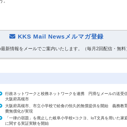
う。
KKS Mail Newsメルマガ登録
の最新情報をメールでご案内いたします。（毎月2回配信・無料
行政ネットワークと校務ネットワークを連携 円滑なメールの送受
大阪府高槻市
大阪府高槻市、市立小学校で給食の恒久的無償提供を開始 義務教育
費無償化が実現
「一律の宿題」を廃止した岐阜小学校×コクヨ、IoT文具を用いた家
に関する実証実験を開始