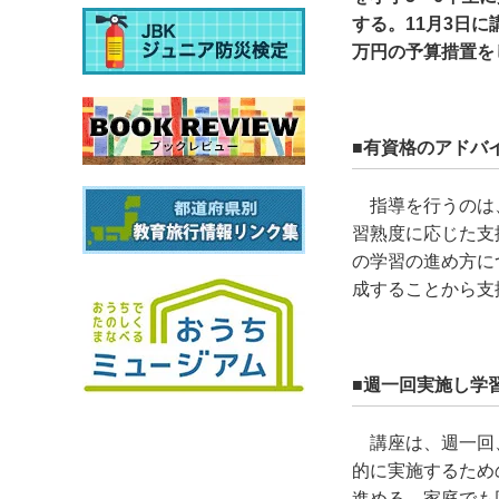
する。11月3日に
万円の予算措置を
■有資格のアドバ
指導を行うのは
習熟度に応じた支
の学習の進め方に
成することから支
■週一回実施し学
講座は、週一回
的に実施するため
進める。家庭でも