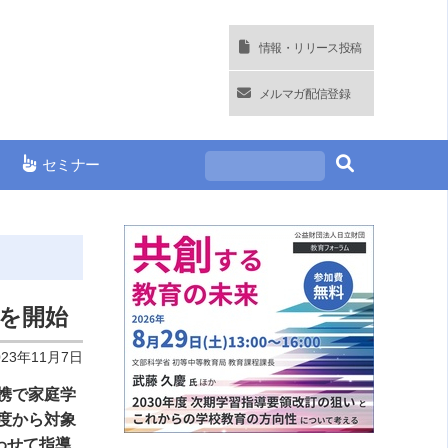
情報・リリース投稿
メルマガ配信登録
セミナー
を開始
023年11月7日
携で家庭学
年度から対象
わせて指導