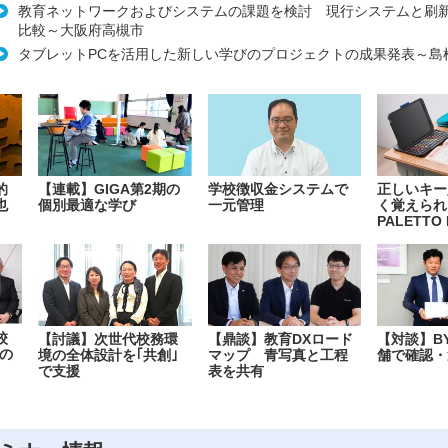
教育ネットワークおよびシステムの課題を検討 現行システムと刷
比較～大阪府高槻市
タブレットPCを活用した新しい学びのプロジェクトの成果発表～島
的
【連載】GIGA第2期の
学校徴収金システムで
正しいキー
也
個別最適な学び
一元管理
く覚えられ
PALETTO 
校
【討議】次世代校務環
【鼎談】教育DXロード
【対談】B
の
境の全体設計を｢共創｣
マップ 青写真と工程
舗で確認・
で支援
表を共有