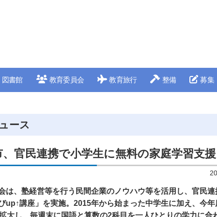
図書館
教育委員会
教育旅行
整備
募集
ュース
市、官民連携で小学生に無料の家庭学習支援
2
会は、塾経営等を行う民間企業のノウハウ等を活用し、官民連
びup↑講座」を実施。2015年から始まった中学生に加え、今
に拡大し、毎週末に国語と算数の2科目を一人ひとりの学力に合