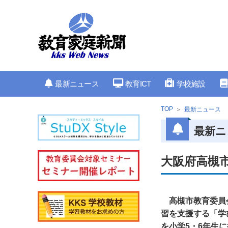
最新ニュース
教育ICT
学校施設
TOP
最新ニュース
最新ニ
大阪府高槻
高槻市教育委員
習を支援する「学
を小学5・6年生