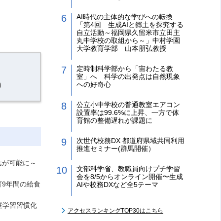
AI時代の主体的な学びへの転換
「第4回 生成AIと郷土を探究する
自立活動～福岡県久留米市立田主
丸中学校の取組から～」中村学園
大学教育学部 山本朋弘教授
定時制科学部から「宙わたる教
室」へ 科学の出発点は自然現象
）
への好奇心
公立小中学校の普通教室エアコン
設置率は99.6%に上昇、一方で体
育館の整備遅れが課題に
次世代校務DX 都道府県域共同利用
推進セミナー(群馬開催）
信が可能に～
文部科学省、教職員向けプチ学習
会を8/5からオンライン開催〜生成
9年間の給食
AIや校務DXなど全5テーマ
庭学習習慣化
アクセスランキングTOP30はこちら