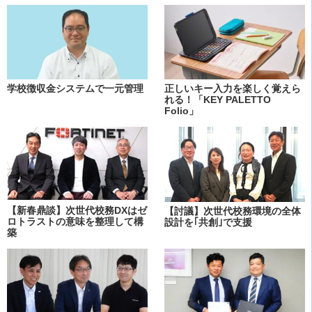
学校徴収金システムで一元管理
正しいキー入力を楽しく覚えら
れる！「KEY PALETTO
Folio」
【新春鼎談】次世代校務DXはゼ
【討議】次世代校務環境の全体
ロトラストの意味を整理して構
設計を｢共創｣で支援
築