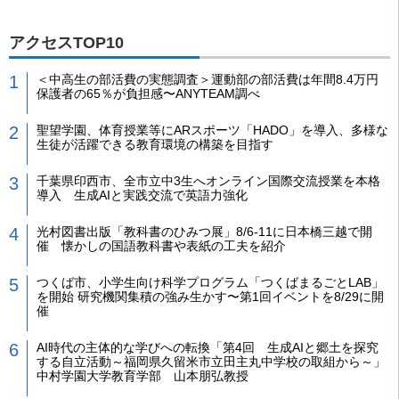
アクセスTOP10
＜中高生の部活費の実態調査＞運動部の部活費は年間8.4万円
保護者の65％が負担感〜ANYTEAM調べ
聖望学園、体育授業等にARスポーツ「HADO」を導入、多様な
生徒が活躍できる教育環境の構築を目指す
千葉県印西市、全市立中3生へオンライン国際交流授業を本格
導入 生成AIと実践交流で英語力強化
光村図書出版「教科書のひみつ展」8/6-11に日本橋三越で開
催 懐かしの国語教科書や表紙の工夫を紹介
つくば市、小学生向け科学プログラム「つくばまるごとLAB」
を開始 研究機関集積の強み生かす〜第1回イベントを8/29に開
催
AI時代の主体的な学びへの転換「第4回 生成AIと郷土を探究
する自立活動～福岡県久留米市立田主丸中学校の取組から～」
中村学園大学教育学部 山本朋弘教授