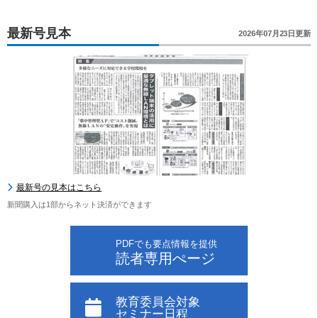
最新号見本
2026年07月23日更新
最新号の見本はこちら
新聞購入は1部からネット決済ができます
PDFでも要点情報を提供
読者専用ぺージ
教育委員会対象
セミナー日程