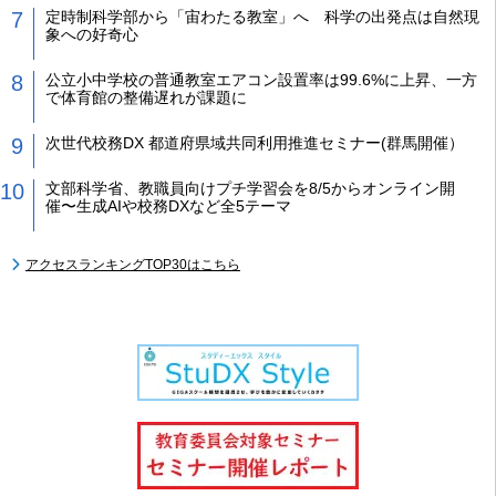
定時制科学部から「宙わたる教室」へ 科学の出発点は自然現
象への好奇心
公立小中学校の普通教室エアコン設置率は99.6%に上昇、一方
で体育館の整備遅れが課題に
次世代校務DX 都道府県域共同利用推進セミナー(群馬開催）
文部科学省、教職員向けプチ学習会を8/5からオンライン開
催〜生成AIや校務DXなど全5テーマ
アクセスランキングTOP30はこちら