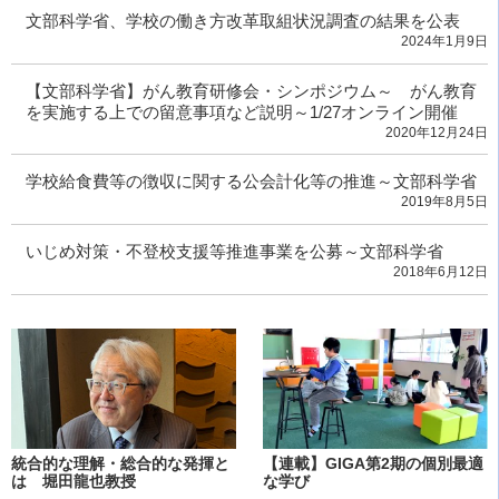
文部科学省、学校の働き方改革取組状況調査の結果を公表
2024年1月9日
【文部科学省】がん教育研修会・シンポジウム～ がん教育
を実施する上での留意事項など説明～1/27オンライン開催
2020年12月24日
学校給食費等の徴収に関する公会計化等の推進～文部科学省
2019年8月5日
いじめ対策・不登校支援等推進事業を公募～文部科学省
2018年6月12日
統合的な理解・総合的な発揮と
【連載】GIGA第2期の個別最適
は 堀田龍也教授
な学び