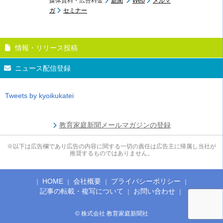
媒体資料・広告料金
新聞
Web
メルマ
ガ
セミナー
情報・リリース投稿
ニュース配信登録
Tweets by kyoikukatei
教育家庭新聞メールマガジンの登録
※以下は広告欄であり広告の内容に関する一切の責任は広告主に帰属し当社が
推奨するものではありません。
HOME
会社概要
プライバシーポリシー
記事の転載・複写について
お問い合わせ
© 株式会社 教育家庭新聞社