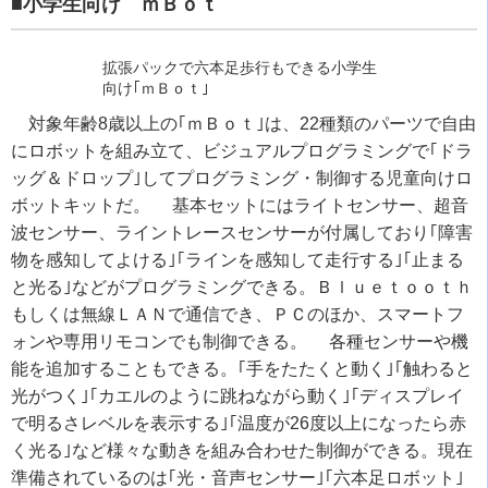
■小学生向け ｍＢｏｔ
拡張パックで六本足歩行もできる小学生
向け｢ｍＢｏｔ｣
対象年齢8歳以上の｢ｍＢｏｔ｣は、22種類のパーツで自由
にロボットを組み立て、ビジュアルプログラミングで｢ドラ
ッグ＆ドロップ｣してプログラミング・制御する児童向けロ
ボットキットだ。 基本セットにはライトセンサー、超音
波センサー、ライントレースセンサーが付属しており｢障害
物を感知してよける｣｢ラインを感知して走行する｣｢止まる
と光る｣などがプログラミングできる。Ｂｌｕｅｔｏｏｔｈ
もしくは無線ＬＡＮで通信でき、ＰＣのほか、スマートフ
ォンや専用リモコンでも制御できる。 各種センサーや機
能を追加することもできる。｢手をたたくと動く｣｢触わると
光がつく｣｢カエルのように跳ねながら動く｣｢ディスプレイ
で明るさレベルを表示する｣｢温度が26度以上になったら赤
く光る｣など様々な動きを組み合わせた制御ができる。現在
準備されているのは｢光・音声センサー｣｢六本足ロボット｣