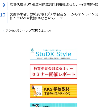
次世代校務DX 都道府県域共同利用推進セミナー(群馬開催）
文部科学省、教職員向けプチ学習会を8/5からオンライン開
催〜生成AIや校務DXなど全5テーマ
アクセスランキングTOP30はこちら