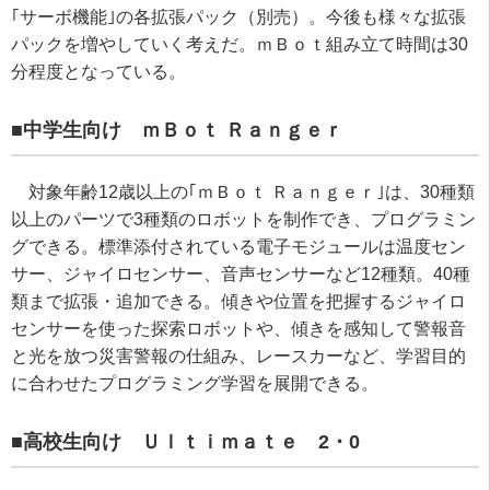
｢サーボ機能｣の各拡張パック（別売）。今後も様々な拡張
パックを増やしていく考えだ。ｍＢｏｔ組み立て時間は30
分程度となっている。
■中学生向け ｍＢｏｔ Ｒａｎｇｅｒ
対象年齢12歳以上の｢ｍＢｏｔ Ｒａｎｇｅｒ｣は、30種類
以上のパーツで3種類のロボットを制作でき、プログラミン
グできる。標準添付されている電子モジュールは温度セン
サー、ジャイロセンサー、音声センサーなど12種類。40種
類まで拡張・追加できる。傾きや位置を把握するジャイロ
センサーを使った探索ロボットや、傾きを感知して警報音
と光を放つ災害警報の仕組み、レースカーなど、学習目的
に合わせたプログラミング学習を展開できる。
■高校生向け Ｕｌｔｉｍａｔｅ 2・0