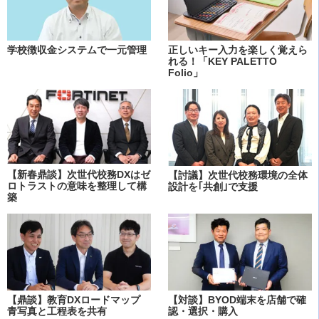
学校徴収金システムで一元管理
正しいキー入力を楽しく覚えら
れる！「KEY PALETTO
Folio」
【新春鼎談】次世代校務DXはゼ
【討議】次世代校務環境の全体
ロトラストの意味を整理して構
設計を｢共創｣で支援
築
【鼎談】教育DXロードマップ
【対談】BYOD端末を店舗で確
青写真と工程表を共有
認・選択・購入