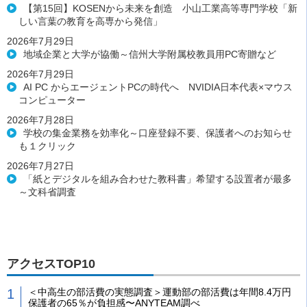
【第15回】KOSENから未来を創造 小山工業高等専門学校「新
しい言葉の教育を高専から発信」
2026年7月29日
地域企業と大学が協働～信州大学附属校教員用PC寄贈など
2026年7月29日
AI PC からエージェントPCの時代へ NVIDIA日本代表×マウス
コンピューター
2026年7月28日
学校の集金業務を効率化～口座登録不要、保護者へのお知らせ
も１クリック
2026年7月27日
「紙とデジタルを組み合わせた教科書」希望する設置者が最多
～文科省調査
アクセスTOP10
＜中高生の部活費の実態調査＞運動部の部活費は年間8.4万円
保護者の65％が負担感〜ANYTEAM調べ