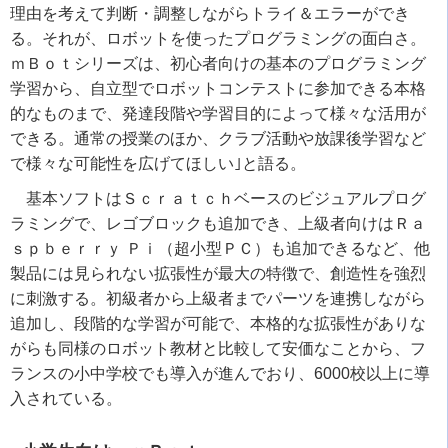
理由を考えて判断・調整しながらトライ＆エラーができ
る。それが、ロボットを使ったプログラミングの面白さ。
ｍＢｏｔシリーズは、初心者向けの基本のプログラミング
学習から、自立型でロボットコンテストに参加できる本格
的なものまで、発達段階や学習目的によって様々な活用が
できる。通常の授業のほか、クラブ活動や放課後学習など
で様々な可能性を広げてほしい｣と語る。
基本ソフトはＳｃｒａｔｃｈベースのビジュアルプログ
ラミングで、レゴブロックも追加でき、上級者向けはＲａ
ｓｐｂｅｒｒｙ Ｐｉ（超小型ＰＣ）も追加できるなど、他
製品には見られない拡張性が最大の特徴で、創造性を強烈
に刺激する。初級者から上級者までパーツを連携しながら
追加し、段階的な学習が可能で、本格的な拡張性がありな
がらも同様のロボット教材と比較して安価なことから、フ
ランスの小中学校でも導入が進んでおり、6000校以上に導
入されている。