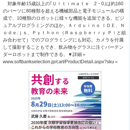
対象年齢15歳以上の｢Ｕｌｔｉｍａｔｅ 2・0｣は約160
のパーツに80種類を超える機械部品と電子モジュールの構
成で、10種類のロボットに様々な機能を追加できる。ビジ
ュアルプログラミングのほか、Ａｒｄｕｉｎｏ ＩＤＥ、Ｎ
ｏｄｅ.ｊｓ、Ｐｙｔｈｏｎ（Ｒａｓｐｂｅｒｒｙ Ｐｉと組
み合わせて）でのプログラミングにも対応。カメラを付属
して撮影することもでき、飲み物をグラスに注ぐバーテン
ダーロボットまで制作できる。▼詳細＝
www.softbankselection.jp/cart/ProductDetail.aspx?sku＝