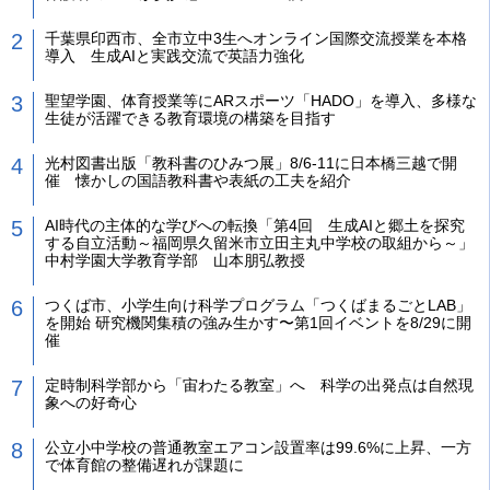
千葉県印西市、全市立中3生へオンライン国際交流授業を本格
導入 生成AIと実践交流で英語力強化
聖望学園、体育授業等にARスポーツ「HADO」を導入、多様な
生徒が活躍できる教育環境の構築を目指す
光村図書出版「教科書のひみつ展」8/6-11に日本橋三越で開
催 懐かしの国語教科書や表紙の工夫を紹介
AI時代の主体的な学びへの転換「第4回 生成AIと郷土を探究
する自立活動～福岡県久留米市立田主丸中学校の取組から～」
中村学園大学教育学部 山本朋弘教授
つくば市、小学生向け科学プログラム「つくばまるごとLAB」
を開始 研究機関集積の強み生かす〜第1回イベントを8/29に開
催
定時制科学部から「宙わたる教室」へ 科学の出発点は自然現
象への好奇心
公立小中学校の普通教室エアコン設置率は99.6%に上昇、一方
で体育館の整備遅れが課題に