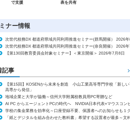
で支援
表を共有
ミナー情報
次世代校務DX 都道府県域共同利用推進セミナー(群馬開催） 2026年
次世代校務DX 都道府県域共同利用推進セミナー(奈良開催） 2026年
【第130回教育委員会対象セミナー】＜東京開催＞ 2026年7月8日
着記事
【第15回】KOSENから未来を創造 小山工業高等専門学校「新し
高専から発信」
地域企業と大学が協働～信州大学附属校教員用PC寄贈など
AI PC からエージェントPCの時代へ NVIDIA日本代表×マウスコ
学校の集金業務を効率化～口座登録不要、保護者へのお知らせも１
「紙とデジタルを組み合わせた教科書」希望する設置者が最多～文