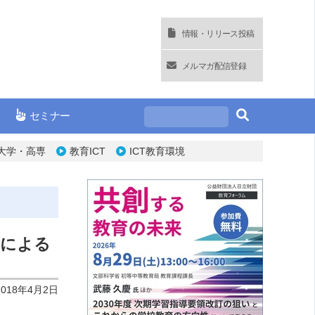
情報・リリース投稿
メルマガ配信登録
セミナー
大学・高専
教育ICT
ICT教育環境
授による
2018年4月2日