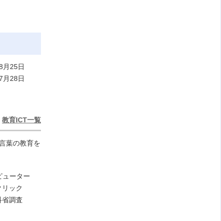
8月25日
7月28日
教育ICT一覧
い言葉の教育を
ンピューター
クリック
科省調査