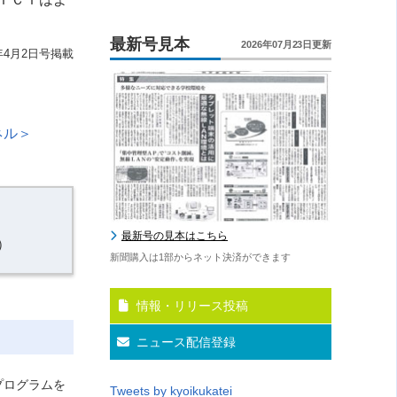
最新号見本
2026年07月23日更新
年4月2日号掲載
ネル＞
最新号の見本はこちら
）
新聞購入は1部からネット決済ができます
情報・リリース投稿
ニュース配信登録
プログラムを
Tweets by kyoikukatei