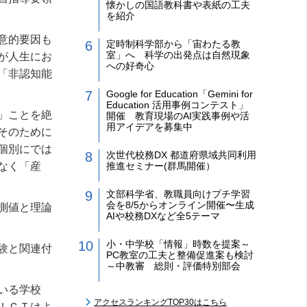
懐かしの国語教科書や表紙の工夫
を紹介
意的要因も
定時制科学部から「宙わたる教
室」へ 科学の出発点は自然現象
が人生にお
への好奇心
「非認知能
Google for Education「Gemini for
Education 活用事例コンテスト」
」ことを絶
開催 教育現場のAI実践事例や活
用アイデアを募集中
そのために
個別にでは
次世代校務DX 都道府県域共同利用
なく「産
推進セミナー(群馬開催）
文部科学省、教職員向けプチ学習
会を8/5からオンライン開催〜生成
測値と理論
AIや校務DXなど全5テーマ
小・中学校「情報」時数を提案～
験と関連付
PC教室の工夫と整備促進案も検討
～中教審 総則・評価特別部会
いる学校
アクセスランキングTOP30はこちら
ＩＣＴはよ