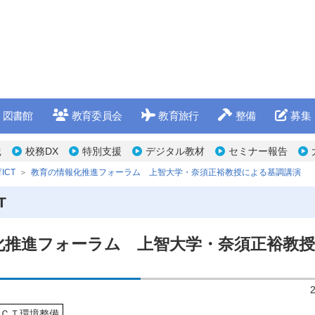
図書館
教育委員会
教育旅行
整備
募集
践
校務DX
特別支援
デジタル教材
セミナー報告
ICT
教育の情報化推進フォーラム 上智大学・奈須正裕教授による基調講演
T
化推進フォーラム 上智大学・奈須正裕教
ＣＴ環境整備