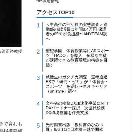
採用情報
アクセスTOP10
＜中高生の部活費の実態調査＞運
動部の部活費は年間8.4万円 保護
者の65％が負担感〜ANYTEAM調
べ
聖望学園、体育授業等にARスポー
奈須正裕教授
ツ「HADO」を導入、多様な生徒
が活躍できる教育環境の構築を目
指す
就活生のガクチカ調査 選考通過
ESで「研究・ゼミ」が「体育会・
スポーツ」を逆転〜ネオキャリア
（unistyle）調べ
文科省の校務DX加速化事業にNTT
DXパートナー採択、次世代校務
DX環境整備を伴走支援
等で育むも
光村図書出版「教科書のひみつ
展」8/6-11に日本橋三越で開催
習指導要領