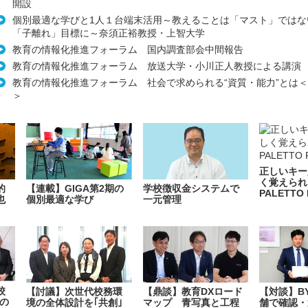
開設
個別最適な学びと1人１台端末活用～教えることは「マスト」ではな
「子離れ」目標に～奈須正裕教授・上智大学
教育の情報化推進フォーラム 国内調査部会中間報告
教育の情報化推進フォーラム 放送大学・小川正人教授による講
教育の情報化推進フォーラム 社会で求められる“資質・能力”とは
＞
正しいキー
く覚えられ
的
【連載】GIGA第2期の
学校徴収金システムで
PALETTO 
也
個別最適な学び
一元管理
校
【討議】次世代校務環
【鼎談】教育DXロード
【対談】B
の
境の全体設計を｢共創｣
マップ 青写真と工程
舗で確認・