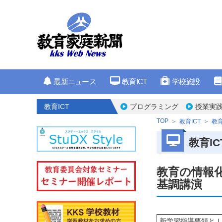
最新ニュース
教育ICT
学校施設
教育ICT
プログラミング
授業実
TOP
教育ICT
教育
教育IC
教育の情報
基調講演
新学習指導要領とＩ