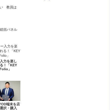
い 教員は
演
＜総括パネル
入力を楽し
る！「KEY
Folio」
YOD端末を店
選択・購入