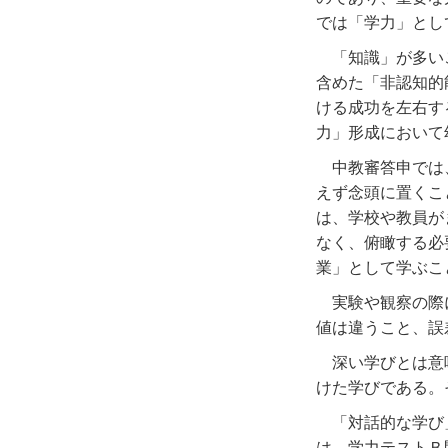
では「学力」とし
「知識」が多い
含めた「非認知的
ける成功を左右す
力」形成において
中教審答申では
えず念頭に置くこ
は、学校や教員が
なく、俯瞰する必
業」として学ぶこ
実験や観察の際
値は違うこと、誤
深い学びとは意
けた学びである。
「対話的な学び
は、学力テストＢ