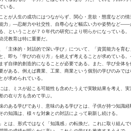
ている。
ことが人生の成功にはつながらず、関心・意欲・態度などの情
能力」―忍耐力や社交性、自尊心など幅広い力や姿勢など――
る、ということが７０年代の研究により明らかになっている。
幼児教育は特に重要だ。
、「主体的・対話的で深い学び」について、「資質能力を育む
と、即ち「学びの在り方」を絶えず考えることが求めている。
まず自律的創造的になることが必要である。また、学び全体を
要がある。例えば農業、工業、商業という個別の学びのみでは
とが求められている。
には、ミスが起こる可能性も含めたうえで実験結果を考え、実
差の在り方も含めて学ぶ。
味のある学びであり、意味のある学びとは、子供が持つ知識経
その知識は、様々な対象との対話によって刷新し続ける。
」とは、形式ではなく「知識感」の転換だ。これに取り組んで
問題の成績が明らかに高い。これらの学びを推進するうえで、