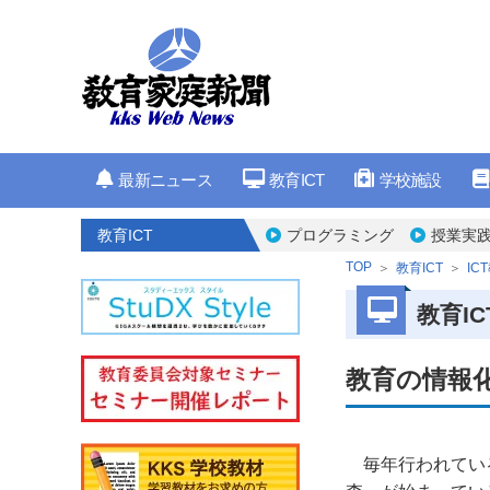
最新ニュース
教育ICT
学校施設
教育ICT
プログラミング
授業実
TOP
教育ICT
IC
教育IC
教育の情報
毎年行われてい