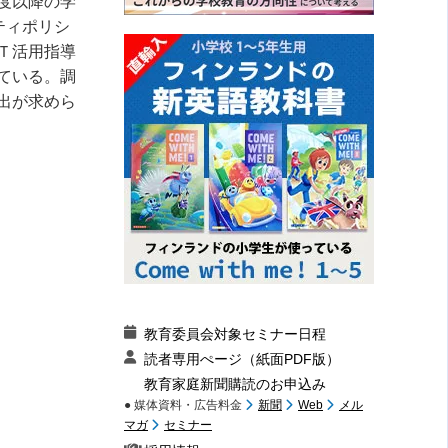
度以降の学
ティポリシ
Ｔ活用指導
ている。調
出が求めら
教育委員会対象セミナー日程
読者専用ぺージ（紙面PDF版）
教育家庭新聞購読のお申込み
● 媒体資料・広告料金
新聞
Web
メル
マガ
セミナー