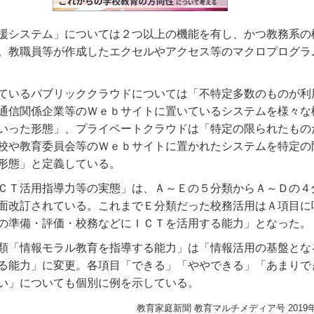
援システム」については２つ以上の機能を有し、かつ教務系の
。教職員等が作成したエクセルやアクセス等のマクロプログラ
ているパブリッククラウドについては「不特定多数のものが利
通信関係企業等のＷｅｂサイトに置いているシステムを様々な
いった形態」、プライベートクラウドは「特定の限られたもの
校や教育委員会等のＷｅｂサイトに置かれたシステムを特定の
形態」と定義している。
ＣＴ活用指導力等の実態」は、Ａ～Ｅの５分類からＡ～Ｄの４
面改訂されている。これまでＥ分類だった校務活用はＡ項目に
の準備・評価・校務などにＩＣＴを活用する能力」となった。
類「情報モラル教育を指導する能力」は「情報活用の基盤とな
る能力」に変更。各項目「できる」「ややできる」「あまりで
い」についても個別に例を示している。
教育家庭新聞 教育マルチメディア号 2019