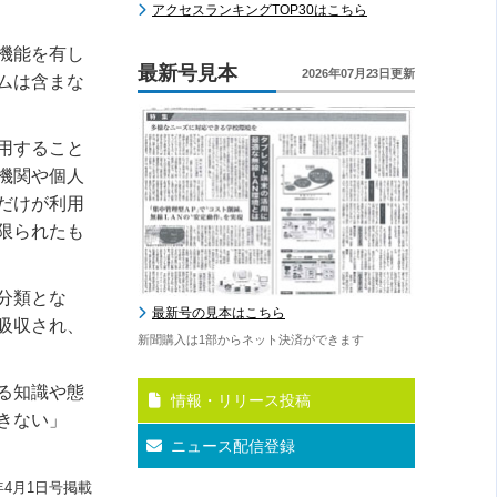
アクセスランキングTOP30はこちら
機能を有し
最新号見本
2026年07月23日更新
ムは含まな
用すること
機関や個人
だけが利用
限られたも
分類とな
最新号の見本はこちら
吸収され、
新聞購入は1部からネット決済ができます
る知識や態
情報・リリース投稿
きない」
ニュース配信登録
年4月1日号掲載