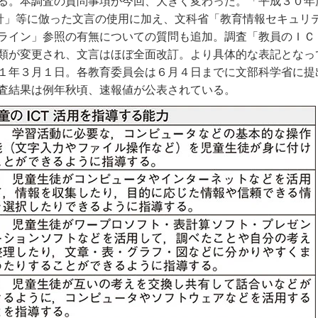
る。本調査の質問事項が今回、大きく変わった。「平成３０年
方針」等に倣った文言の使用に加え、文科省「教育情報セキュリ
ライン」参照の有無についての質問も追加。調査「教員のＩＣ
類が変更され、文言はほぼ全面改訂。より具体的な表記となっ
１年３月１日。各教育委員会は６月４日までに文部科学省に提
査結果は例年秋頃、速報値が公表されている。