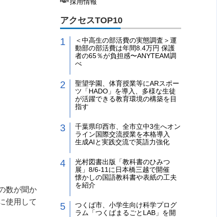
採用情報
アクセスTOP10
＜中高生の部活費の実態調査＞運
動部の部活費は年間8.4万円 保護
者の65％が負担感〜ANYTEAM調
べ
聖望学園、体育授業等にARスポー
ツ「HADO」を導入、多様な生徒
が活躍できる教育環境の構築を目
指す
千葉県印西市、全市立中3生へオン
ライン国際交流授業を本格導入
生成AIと実践交流で英語力強化
光村図書出版「教科書のひみつ
展」8/6-11に日本橋三越で開催
懐かしの国語教科書や表紙の工夫
を紹介
の数が聞か
に使用して
つくば市、小学生向け科学プログ
ラム「つくばまるごとLAB」を開