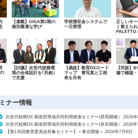
的
【連載】GIGA第2期の
学校徴収金システムで
正しいキー
也
個別最適な学び
一元管理
く覚えられ
PALETTO 
校
【討議】次世代校務環
【鼎談】教育DXロード
【対談】B
の
境の全体設計を｢共創｣
マップ 青写真と工程
舗で確認・
で支援
表を共有
ミナー情報
次世代校務DX 都道府県域共同利用推進セミナー(群馬開催） 2026年
次世代校務DX 都道府県域共同利用推進セミナー(奈良開催） 2026年
【第130回教育委員会対象セミナー】＜東京開催＞ 2026年7月8日