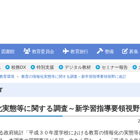
図書館
教育委員会
教育旅行
整備
募集
践
校務DX
特別支援
デジタル教材
セミナー報告
T教育環境
教育の情報化実態等に関する調査～新学習指導要領視野に改訂
T
化実態等に関する調査～新学習指導要領視野
る政府統計「平成３０年度学校における教育の情報化の実態等