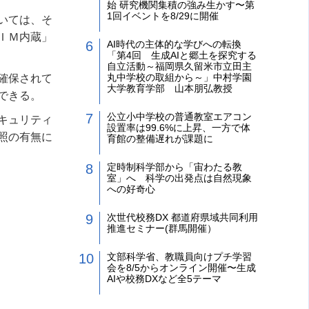
始 研究機関集積の強み生かす〜第
1回イベントを8/29に開催
いては、そ
ＩＭ内蔵」
AI時代の主体的な学びへの転換
「第4回 生成AIと郷土を探究する
自立活動～福岡県久留米市立田主
丸中学校の取組から～」中村学園
確保されて
大学教育学部 山本朋弘教授
できる。
公立小中学校の普通教室エアコン
キュリティ
設置率は99.6%に上昇、一方で体
照の有無に
育館の整備遅れが課題に
定時制科学部から「宙わたる教
室」へ 科学の出発点は自然現象
への好奇心
次世代校務DX 都道府県域共同利用
推進セミナー(群馬開催）
文部科学省、教職員向けプチ学習
会を8/5からオンライン開催〜生成
AIや校務DXなど全5テーマ