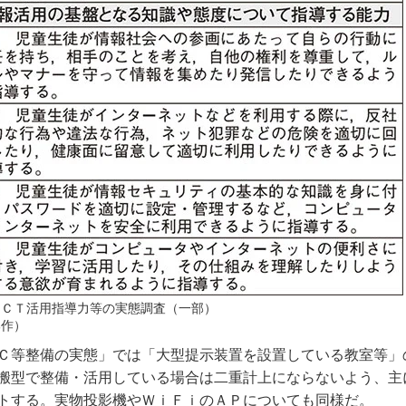
ＩＣＴ活用指導力等の実態調査（一部）
部作）
Ｃ等整備の実態」では「大型提示装置を設置している教室等」
搬型で整備・活用している場合は二重計上にならないよう、主
トする。実物投影機やＷｉＦｉのＡＰについても同様だ。