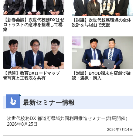
【新春鼎談】次世代校務DXはゼ
【討議】次世代校務環境の全体
ロトラストの意味を整理して構
設計を｢共創｣で支援
築
【鼎談】教育DXロードマップ
【対談】BYOD端末を店舗で確
青写真と工程表を共有
認・選択・購入
最新セミナー情報
次世代校務DX 都道府県域共同利用推進セミナー(群馬開催）
2026年8月25日
2026年7月14日