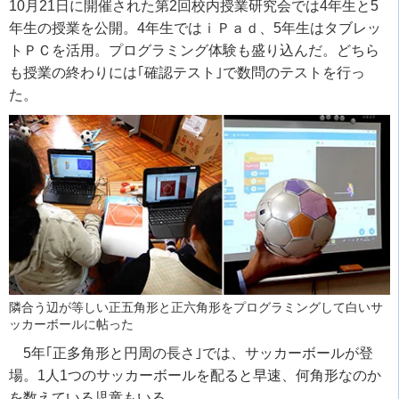
10月21日に開催された第2回校内授業研究会では4年生と5
年生の授業を公開。4年生ではｉＰａｄ、5年生はタブレッ
トＰＣを活用。プログラミング体験も盛り込んだ。どちら
も授業の終わりには｢確認テスト｣で数問のテストを行っ
た。
隣合う辺が等しい正五角形と正六角形をプログラミングして白いサ
ッカーボールに帖った
5年｢正多角形と円周の長さ｣では、サッカーボールが登
場。1人1つのサッカーボールを配ると早速、何角形なのか
を数えている児童もいる。