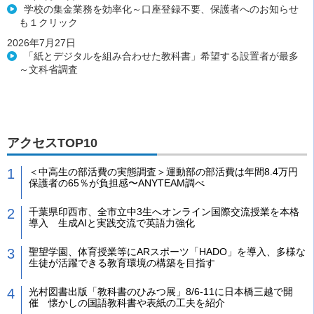
学校の集金業務を効率化～口座登録不要、保護者へのお知らせ
も１クリック
2026年7月27日
「紙とデジタルを組み合わせた教科書」希望する設置者が最多
～文科省調査
アクセスTOP10
＜中高生の部活費の実態調査＞運動部の部活費は年間8.4万円
保護者の65％が負担感〜ANYTEAM調べ
千葉県印西市、全市立中3生へオンライン国際交流授業を本格
導入 生成AIと実践交流で英語力強化
聖望学園、体育授業等にARスポーツ「HADO」を導入、多様な
生徒が活躍できる教育環境の構築を目指す
光村図書出版「教科書のひみつ展」8/6-11に日本橋三越で開
催 懐かしの国語教科書や表紙の工夫を紹介