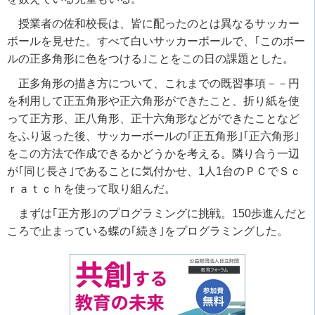
授業者の佐和校長は、皆に配ったのとは異なるサッカー
ボールを見せた。すべて白いサッカーボールで、｢このボー
ルの正多角形に色をつける｣ことをこの日の課題とした。
正多角形の描き方について、これまでの既習事項－－円
を利用して正五角形や正六角形ができたこと、折り紙を使
って正方形、正八角形、正十六角形などができたことなど
をふり返った後、サッカーボールの｢正五角形｣｢正六角形｣
をこの方法で作成できるかどうかを考える。隣り合う一辺
が｢同じ長さ｣であることに気付かせ、1人1台のＰＣでＳｃ
ｒａｔｃｈを使って取り組んだ。
まずは｢正方形｣のプログラミングに挑戦。150歩進んだと
ころで止まっている蝶の｢続き｣をプログラミングした。