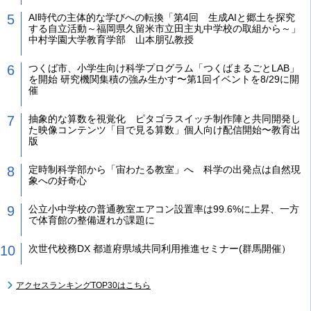
AI時代の主体的な学びへの転換「第4回 生成AIと郷土を探究
する自立活動～福岡県久留米市立田主丸中学校の取組から～」
中村学園大学教育学部 山本朋弘教授
つくば市、小学生向け科学プログラム「つくばまるごとLAB」
を開始 研究機関集積の強み生かす〜第1回イベントを8/29に開
催
抽象的な算数を視覚化 ピタゴラスイッチ制作陣と共同開発し
た映像コンテンツ「目で見る算数」個人向け配信開始〜教育出
版
定時制科学部から「宙わたる教室」へ 科学の出発点は自然現
象への好奇心
公立小中学校の普通教室エアコン設置率は99.6%に上昇、一方
で体育館の整備遅れが課題に
次世代校務DX 都道府県域共同利用推進セミナー(群馬開催）
アクセスランキングTOP30はこちら