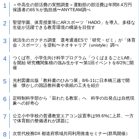
＜中高生の部活費の実態調査＞運動部の部活費は年間8.4万円
保護者の65％が負担感〜ANYTEAM調べ
聖望学園、体育授業等にARスポーツ「HADO」を導入、多様な
生徒が活躍できる教育環境の構築を目指す
就活生のガクチカ調査 選考通過ESで「研究・ゼミ」が「体育
会・スポーツ」を逆転〜ネオキャリア（unistyle）調べ
つくば市、小学生向け科学プログラム「つくばまるごとLAB」
を開始 研究機関集積の強み生かす〜第1回イベントを8/29に開
催
光村図書出版「教科書のひみつ展」8/6-11に日本橋三越で開
催 懐かしの国語教科書や表紙の工夫を紹介
定時制科学部から「宙わたる教室」へ 科学の出発点は自然現
象への好奇心
公立小中学校の普通教室エアコン設置率は99.6%に上昇、一方
で体育館の整備遅れが課題に
次世代校務DX 都道府県域共同利用推進セミナー(群馬開催）