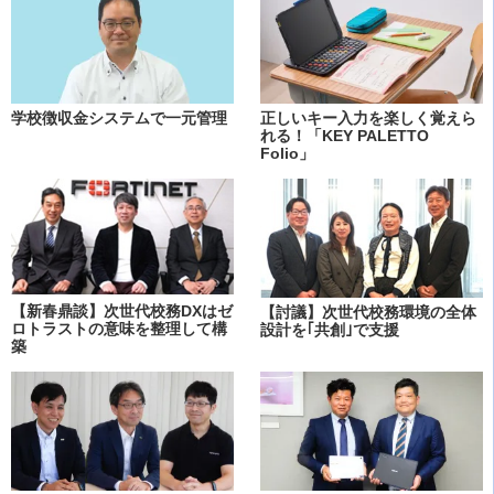
学校徴収金システムで一元管理
正しいキー入力を楽しく覚えら
れる！「KEY PALETTO
Folio」
【新春鼎談】次世代校務DXはゼ
【討議】次世代校務環境の全体
ロトラストの意味を整理して構
設計を｢共創｣で支援
築