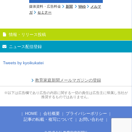
媒体資料・広告料金
新聞
Web
メルマ
ガ
セミナー
情報・リリース投稿
ニュース配信登録
Tweets by kyoikukatei
教育家庭新聞メールマガジンの登録
※以下は広告欄であり広告の内容に関する一切の責任は広告主に帰属し当社が
推奨するものではありません。
HOME
会社概要
プライバシーポリシー
記事の転載・複写について
お問い合わせ