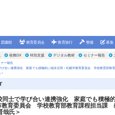
図書館
教育委員会
教育旅行
整備
募集
践
校務DX
特別支援
デジタル教材
セミナー報告
ミナー報告
学び合い連携強化 家庭でも積極的に端末活用＜札幌市教育委員会 学校教育部教
氏＞
T
校同士で学び合い連携強化 家庭でも積極
市教育委員会 学校教育部教育課程担当課 
晋哉氏＞