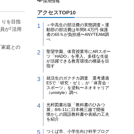
採用情報
アクセスTOP10
くりを目指
＜中高生の部活費の実態調査＞運
員が｢活用
動部の部活費は年間8.4万円 保護
者の65％が負担感〜ANYTEAM調
べ
｢家庭との
聖望学園、体育授業等にARスポー
ツ「HADO」を導入、多様な生徒
が活躍できる教育環境の構築を目
指す
就活生のガクチカ調査 選考通過
ESで「研究・ゼミ」が「体育会・
スポーツ」を逆転〜ネオキャリア
（unistyle）調べ
光村図書出版「教科書のひみつ
展」8/6-11に日本橋三越で開催
懐かしの国語教科書や表紙の工夫
を紹介
つくば市、小学生向け科学プログ