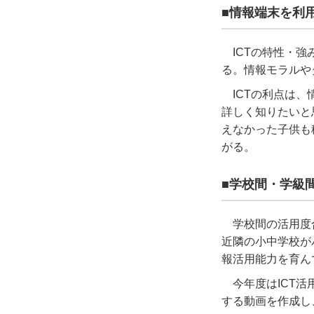
■情報端末を利
ICT
の特性・強
る。情報モラルや
ICT
の利点は、
詳しく知りたいと
えなかった子供も
がる。
■学校間・学級
学校間の活用度
近隣の小中学校が
報活用能力を育ん
今年度は
ICT
活
する動画を作成し