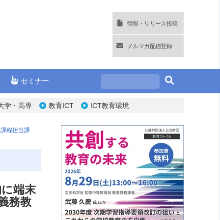
情報・リリース投稿
メルマガ配信登録
セミナー
大学・高専
教育ICT
ICT教育環境
育課程担当課
的に端末
義務教