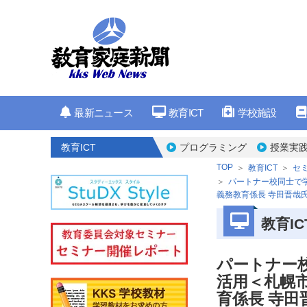
最新ニュース
教育ICT
学校施設
教育ICT
プログラミング
授業実
TOP
教育ICT
セ
パートナー校同士で
義務教育係長 寺田晋哉
教育IC
パートナー
活用＜札幌
育係長 寺田