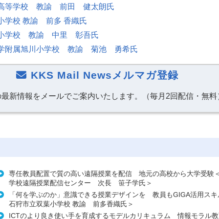
高等学校 教諭 前田 健太朗氏
小学校 教諭 前多 香織氏
小学校 教諭 中里 彰吾氏
学附属旭川小学校 教諭 菊池 勇希氏
KKS Mail Newsメルマガ登録
の最新情報をメールでご案内いたします。（毎月2回配信・無料
専任教員配置で質の高い遠隔授業を配信 地元の高校から大学受験
学校遠隔授業配信センター 次長 笹子学氏＞
「何を学ぶのか」意識できる授業デザインを 教員もGIGA活用ス
石狩市立双葉小学校 教諭 前多香織氏＞
ICTのより良き使い手を育成するモデルカリキュラム 情報モラル