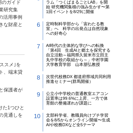
用のガイド
ラム「つくばまるごとLAB」を開
始 研究機関集積の強み生かす〜第
業研究集
1回イベントを8/29に開催
の活用事例
定時制科学部から「宙わたる教
きな財産と
室」へ 科学の出発点は自然現象
への好奇心
AI時代の主体的な学びへの転換
「第4回 生成AIと郷土を探究する
自立活動～福岡県久留米市立田主
丸中学校の取組から～」中村学園
ススメ｣を
大学教育学部 山本朋弘教授
ト、端末貸
次世代校務DX 都道府県域共同利用
推進セミナー(群馬開催）
と保護者が
公立小中学校の普通教室エアコン
設置率は99.6%に上昇、一方で体
育館の整備遅れが課題に
けた
1
つひと
の見通しを
文部科学省、教職員向けプチ学習
会を8/5からオンライン開催〜生成
AIや校務DXなど全5テーマ