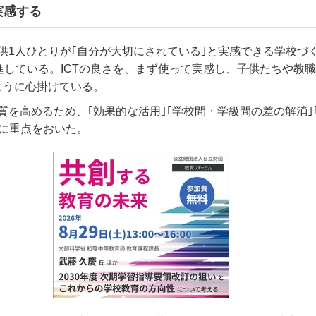
実感する
供
1
人ひとりが｢自分が大切にされている｣と実感できる学校づ
進している。
ICT
の良さを、まず使って実感し、子供たちや教職
ように心掛けている。
質を高めるため、｢効果的な活用｣｢学校間・学級間の差の解消｣
に重点をおいた。