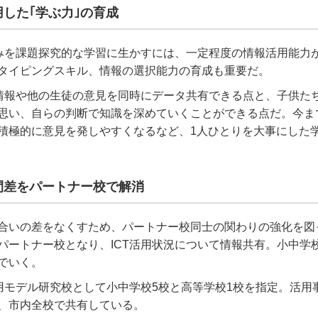
用した｢学ぶ力｣の育成
みを課題探究的な学習に生かすには、一定程度の情報活用能力
タイピングスキル、情報の選択能力の育成も重要だ。
情報や他の生徒の意見を同時にデータ共有できる点と、子供た
思い、自らの判断で知識を深めていくことができる点だ。今ま
積極的に意見を発しやすくなるなど、
1
人ひとりを大事にした
間差をパートナー校で解消
合いの差をなくすため、パートナー校同士の関わりの強化を図
パートナー校となり、
ICT
活用状況について情報共有。小中学
でいく。
用モデル研究校として小中学校
5
校と高等学校
1
校を指定。活用
、市内全校で共有している。