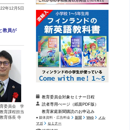
022年12月5日
と教員が
教育委員会対象セミナー日程
読者専用ぺージ（紙面PDF版）
育委員会 学
教育家庭新聞購読のお申込み
教育課程担当
教育係長 寺
● 媒体資料・広告料金
新聞
Web
メル
マガ
セミナー