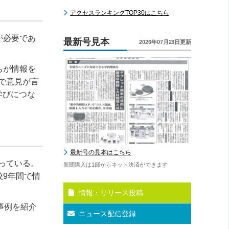
アクセスランキングTOP30はこちら
が必要であ
最新号見本
2026年07月23日更新
ちが情報を
で意見が言
学びにつな
最新号の見本はこちら
っている。
新聞購入は1部からネット決済ができます
校
9
年間で情
情報・リリース投稿
事例を紹介
ニュース配信登録