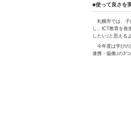
■使って良さを
札幌市では、子
し、
ICT
教育を推
したい｣と思える
今年度は学びの
連携・協働｣の
3
つ