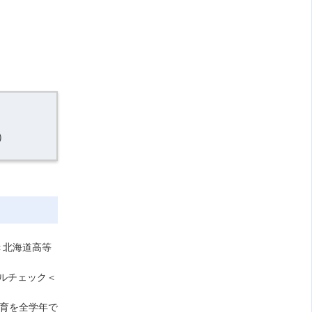
）
＜北海道高等
キルチェック＜
教育を全学年で