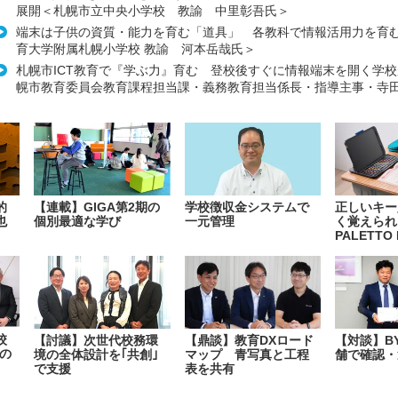
展開＜札幌市立中央小学校 教諭 中里彰吾氏＞
端末は子供の資質・能力を育む「道具」 各教科で情報活用力を育
育大学附属札幌小学校 教諭 河本岳哉氏＞
札幌市ICT教育で『学ぶ力』育む 登校後すぐに情報端末を開く学
幌市教育委員会教育課程担当課・義務教育担当係長・指導主事・寺
的
【連載】GIGA第2期の
学校徴収金システムで
正しいキー
也
個別最適な学び
一元管理
く覚えられ
PALETTO 
校
【討議】次世代校務環
【鼎談】教育DXロード
【対談】B
の
境の全体設計を｢共創｣
マップ 青写真と工程
舗で確認・
で支援
表を共有