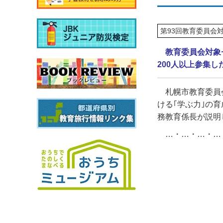
第93回教育委員会
教育委員会対象
200人以上参集
札幌市教育委員
ける｢学ぶ力｣の
務教育係長が説明
…・…・…・…