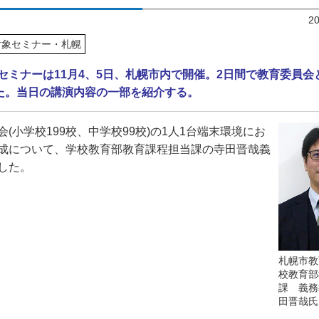
2
対象セミナー・札幌
セミナーは11月4、5日、札幌市内で開催。2日間で教育委員会
した。当日の講演内容の一部を紹介する。
会
(
小学校
199
校、中学校
99
校
)
の
1
人
1
台端末環境にお
育成について、学校教育部教育課程担当課の寺田晋哉義
した。
札幌市教
校教育部
課 義務
田晋哉氏