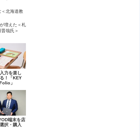
む＜北海道教
校が増えた＜札
田晋哉氏＞
入力を楽し
る！「KEY
Folio」
YOD端末を店
選択・購入