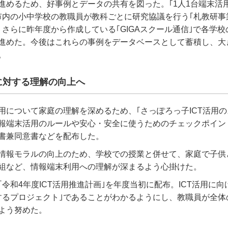
進めるため、好事例とデータの共有を図った。｢
1
人
1
台端末活
市内の小中学校の教職員が教科ごとに研究協議を行う｢札教研事
、さらに昨年度から作成している｢
GIGA
スクール通信｣で各学校
進めた。今後はこれらの事例をデータベースとして蓄積し、大
。
に対する理解の向上へ
用について家庭の理解を深めるため、｢さっぽろっ子
ICT
活用の
報端末活用のルールや安心・安全に使うためのチェックポイン
書兼同意書などを配布した。
情報モラルの向上のため、学校での授業と併せて、家庭で子供
組など、情報端末利用への理解が深まるよう心掛けた。
｢令和
4
年度
ICT
活用推進計画｣を年度当初に配布。
ICT
活用に向
するプロジェクト｣であることがわかるようにし、教職員が全体
よう努めた。