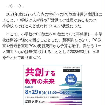
…◇…◇…
2021
年度に行った市内の学校への
PC
教室使用頻度調査に
よると、中学校は技術科や部活動での使用があるものの、
小学校ではほとんど使われていない状況だった。
そこで、小学校の
PC
教室を
AL
教室として再整備し、中学
校は機器の強化を図ることとした。新事業ではなく、
PC
教
室や普通教室用
PC
の更新費用から予算を確保。異なるリー
ス期間のものは無償譲渡することとして
2023
年
3
月に照準
を合わせて取り組んだ。