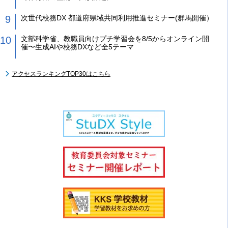
次世代校務DX 都道府県域共同利用推進セミナー(群馬開催）
文部科学省、教職員向けプチ学習会を8/5からオンライン開
催〜生成AIや校務DXなど全5テーマ
アクセスランキングTOP30はこちら