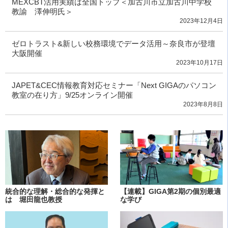
MEXCBT活用実績は全国トップ＜加古川市立加古川中学校
教諭 澤伸明氏＞
2023年12月4日
ゼロトラスト&新しい校務環境でデータ活用～奈良市が登壇
大阪開催
2023年10月17日
JAPET&CEC情報教育対応セミナー「Next GIGAのパソコン
教室の在り方」9/25オンライン開催
2023年8月8日
統合的な理解・総合的な発揮と
【連載】GIGA第2期の個別最適
は 堀田龍也教授
な学び