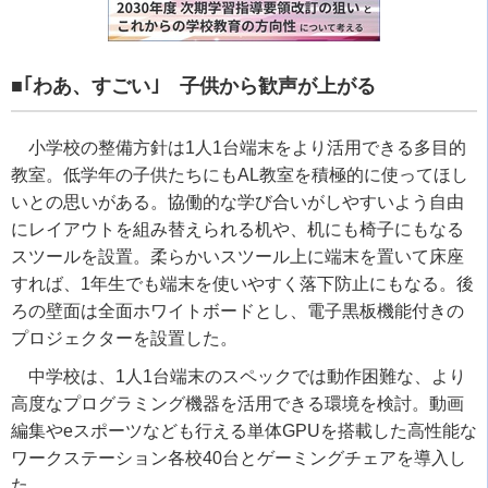
■｢わあ、すごい｣ 子供から歓声が上がる
小学校の整備方針は
1
人
1
台端末をより活用できる多目的
教室。低学年の子供たちにも
AL
教室を積極的に使ってほし
いとの思いがある。協働的な学び合いがしやすいよう自由
にレイアウトを組み替えられる机や、机にも椅子にもなる
スツールを設置。柔らかいスツール上に端末を置いて床座
すれば、
1
年生でも端末を使いやすく落下防止にもなる。後
ろの壁面は全面ホワイトボードとし、電子黒板機能付きの
プロジェクターを設置した。
中学校は、
1
人
1
台端末のスペックでは動作困難な、より
高度なプログラミング機器を活用できる環境を検討。動画
編集や
e
スポーツなども行える単体
GPU
を搭載した高性能な
ワークステーション各校
40
台とゲーミングチェアを導入し
た。