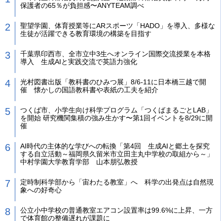
保護者の65％が負担感〜ANYTEAM調べ
聖望学園、体育授業等にARスポーツ「HADO」を導入、多様な
生徒が活躍できる教育環境の構築を目指す
千葉県印西市、全市立中3生へオンライン国際交流授業を本格
導入 生成AIと実践交流で英語力強化
光村図書出版「教科書のひみつ展」8/6-11に日本橋三越で開
催 懐かしの国語教科書や表紙の工夫を紹介
つくば市、小学生向け科学プログラム「つくばまるごとLAB」
を開始 研究機関集積の強み生かす〜第1回イベントを8/29に開
催
AI時代の主体的な学びへの転換「第4回 生成AIと郷土を探究
する自立活動～福岡県久留米市立田主丸中学校の取組から～」
中村学園大学教育学部 山本朋弘教授
定時制科学部から「宙わたる教室」へ 科学の出発点は自然現
象への好奇心
公立小中学校の普通教室エアコン設置率は99.6%に上昇、一方
で体育館の整備遅れが課題に