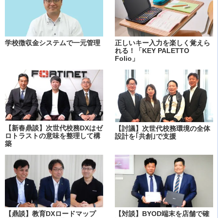
学校徴収金システムで一元管理
正しいキー入力を楽しく覚えら
れる！「KEY PALETTO
Folio」
【新春鼎談】次世代校務DXはゼ
【討議】次世代校務環境の全体
ロトラストの意味を整理して構
設計を｢共創｣で支援
築
【鼎談】教育DXロードマップ
【対談】BYOD端末を店舗で確