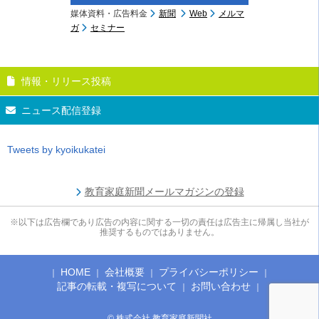
媒体資料・広告料金
新聞
Web
メルマ
ガ
セミナー
情報・リリース投稿
ニュース配信登録
Tweets by kyoikukatei
教育家庭新聞メールマガジンの登録
※以下は広告欄であり広告の内容に関する一切の責任は広告主に帰属し当社が
推奨するものではありません。
HOME
会社概要
プライバシーポリシー
記事の転載・複写について
お問い合わせ
© 株式会社 教育家庭新聞社