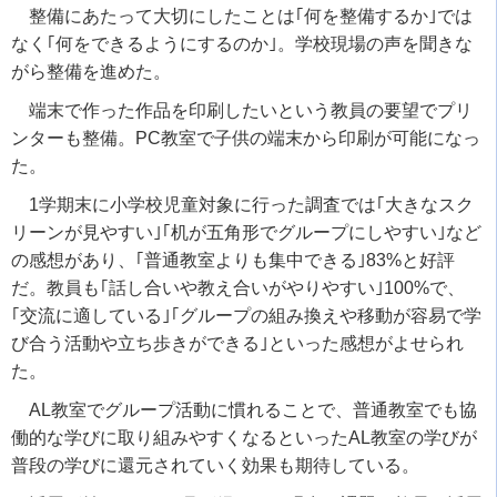
整備にあたって大切にしたことは｢何を整備するか｣では
なく｢何をできるようにするのか｣。学校現場の声を聞きな
がら整備を進めた。
端末で作った作品を印刷したいという教員の要望でプリ
ンターも整備。
PC
教室で子供の端末から印刷が可能になっ
た。
1
学期末に小学校児童対象に行った調査では｢大きなスク
リーンが見やすい｣｢机が五角形でグループにしやすい｣など
の感想があり、｢普通教室よりも集中できる｣
83%
と好評
だ。教員も｢話し合いや教え合いがやりやすい｣
100%
で、
｢交流に適している｣｢グループの組み換えや移動が容易で学
び合う活動や立ち歩きができる｣といった感想がよせられ
た。
AL
教室でグループ活動に慣れることで、普通教室でも協
働的な学びに取り組みやすくなるといった
AL
教室の学びが
普段の学びに還元されていく効果も期待している。