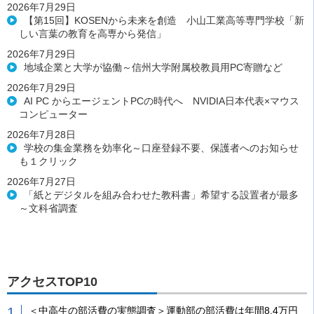
2026年7月29日
【第15回】KOSENから未来を創造 小山工業高等専門学校「新
しい言葉の教育を高専から発信」
2026年7月29日
地域企業と大学が協働～信州大学附属校教員用PC寄贈など
2026年7月29日
AI PC からエージェントPCの時代へ NVIDIA日本代表×マウス
コンピューター
2026年7月28日
学校の集金業務を効率化～口座登録不要、保護者へのお知らせ
も１クリック
2026年7月27日
「紙とデジタルを組み合わせた教科書」希望する設置者が最多
～文科省調査
アクセスTOP10
＜中高生の部活費の実態調査＞運動部の部活費は年間8.4万円