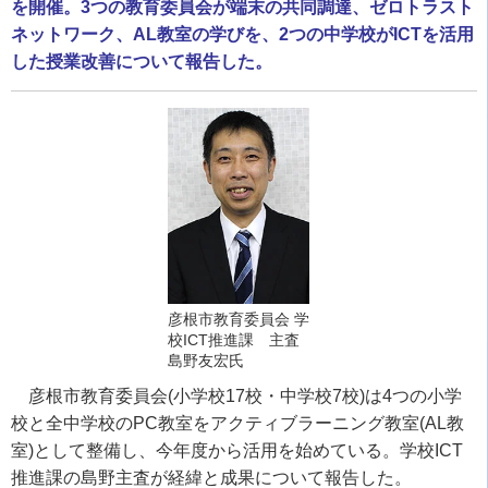
を開催。3つの教育委員会が端末の共同調達、ゼロトラスト
ネットワーク、AL教室の学びを、2つの中学校がICTを活用
した授業改善について報告した。
彦根市教育委員会 学
校ICT推進課 主査
島野友宏氏
彦根市教育委員会
(
小学校
17
校・中学校
7
校
)
は
4
つの小学
校と全中学校の
PC
教室をアクティブラーニング教室
(AL
教
室
)
として整備し、今年度から活用を始めている。学校
ICT
推進課の島野主査が経緯と成果について報告した。