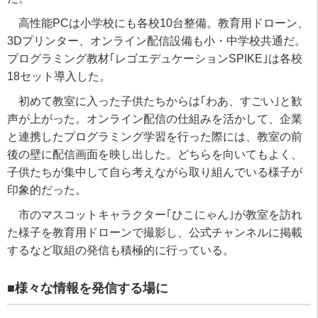
高性能
PC
は小学校にも各校
10
台整備。教育用ドローン、
3D
プリンター、オンライン配信設備も小・中学校共通だ。
プログラミング教材｢レゴエデュケーション
SPIKE
｣は各校
18
セット導入した。
初めて教室に入った子供たちからは｢わあ、すごい｣と歓
声が上がった。オンライン配信の仕組みを活かして、企業
と連携したプログラミング学習を行った際には、教室の前
後の壁に配信画面を映し出した。どちらを向いてもよく、
子供たちが集中して自ら考えながら取り組んでいる様子が
印象的だった。
市のマスコットキャラクター｢ひこにゃん｣が教室を訪れ
た様子を教育用ドローンで撮影し、公式チャンネルに掲載
するなど取組の発信も積極的に行っている。
■様々な情報を発信する場に