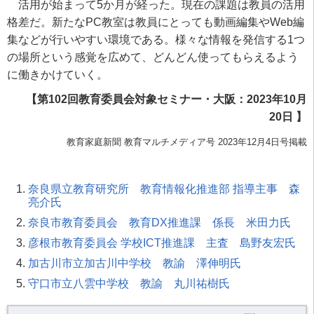
活用が始まって
5
か月が経った。現在の課題は教員の活用
格差だ。新たな
PC
教室は教員にとっても動画編集や
Web
編
集などが行いやすい環境である。様々な情報を発信する
1
つ
の場所という感覚を広めて、どんどん使ってもらえるよう
に働きかけていく。
【第102回教育委員会対象セミナー・大阪：2023年10月
20日 】
教育家庭新聞 教育マルチメディア号 2023年12月4日号掲載
奈良県立教育研究所 教育情報化推進部 指導主事 森
亮介氏
奈良市教育委員会 教育DX推進課 係長 米田力氏
彦根市教育委員会 学校ICT推進課 主査 島野友宏氏
加古川市立加古川中学校 教諭 澤伸明氏
守口市立八雲中学校 教諭 丸川祐樹氏