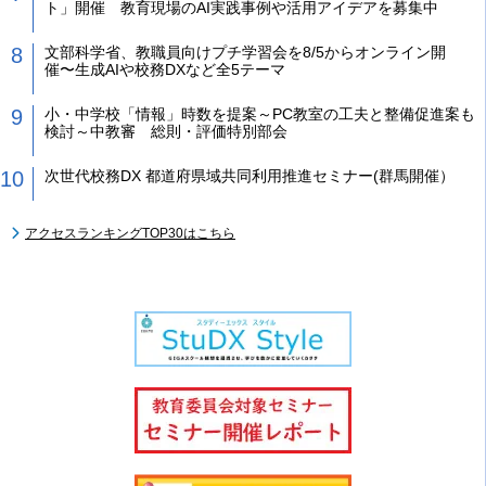
ト」開催 教育現場のAI実践事例や活用アイデアを募集中
文部科学省、教職員向けプチ学習会を8/5からオンライン開
催〜生成AIや校務DXなど全5テーマ
小・中学校「情報」時数を提案～PC教室の工夫と整備促進案も
検討～中教審 総則・評価特別部会
次世代校務DX 都道府県域共同利用推進セミナー(群馬開催）
アクセスランキングTOP30はこちら