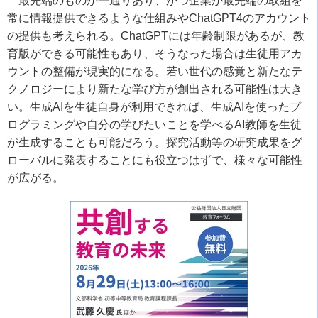
最先端のものが一通りあり、かつ企業が最先端の取組を
常に情報提供できるような仕組みや
ChatGPT4
のアカウント
の提供も考えられる。
ChatGPT
には年齢制限があるが、教
育版ができる可能性もあり、そうなった場合は生徒用アカ
ウントの整備が現実的になる。若い世代の感覚と新たなテ
クノロジーにより新たな学び方が創出される可能性は大き
い。生成
AI
を生徒自身が利用できれば、生成
AI
を使ったプ
ログラミングや自分の学びたいことを学べる
AI
教師を生徒
が生成することも可能だろう。探究活動等の研究成果をグ
ローバルに発表することにも役立つはずで、様々な可能性
が広がる。