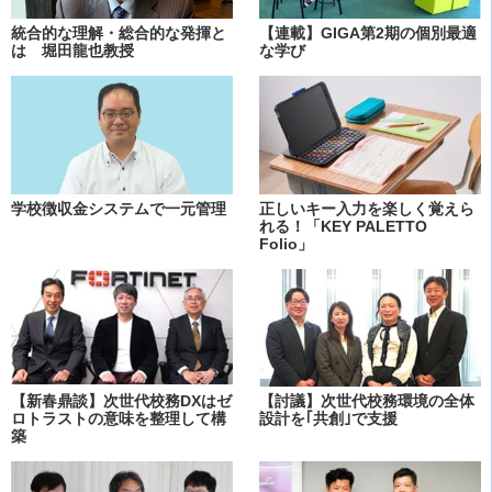
統合的な理解・総合的な発揮と
【連載】GIGA第2期の個別最適
は 堀田龍也教授
な学び
学校徴収金システムで一元管理
正しいキー入力を楽しく覚えら
れる！「KEY PALETTO
Folio」
【新春鼎談】次世代校務DXはゼ
【討議】次世代校務環境の全体
ロトラストの意味を整理して構
設計を｢共創｣で支援
築