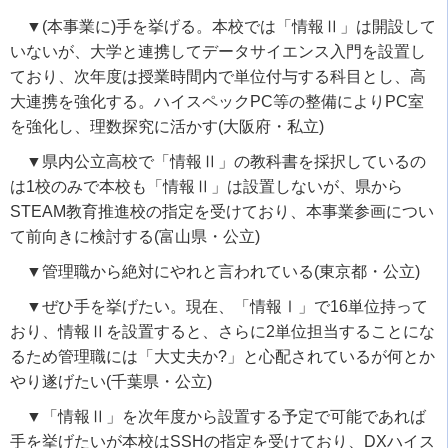
▼
(
本事業に
)
手を挙げる。本校では「情報
Ⅱ
」は開設して
いないが、大学と連携してデータサイエンス入門を設置し
ており、次年度は授業時間内で単位付与する科目とし、高
大連携を強化する。ハイスペック
PC
等の整備により
PC
室
を強化し、理数探究に活かす
(
大阪府・私立
)
▼県内公立高校で「情報Ⅱ」の教科書を採択しているの
は
1
校のみで本校も「情報
Ⅱ
」は設置しないが、県から
STEAM
教育推進校の指定を受けており、本事業参画につい
て前向きに検討する
(
富山県・公立
)
▼管理職から絶対にやれと言われている
(
東京都・公立
)
▼ぜひ手を挙げたい。現在、「情報Ⅰ」で
16
単位持って
おり、情報
Ⅱ
を設置すると、さらに
2
単位担当することにな
るため管理職には「大丈夫か
?
」と心配されているが何とか
やり遂げたい
(
千葉県・公立
)
▼「情報Ⅱ」を次年度から設置する予定で可能であれば
手を挙げたいが本校は
SSH
の指定を受けており、
DX
ハイス