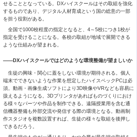
せることとなっている。
DX
ハイスクールはその取組を強化
するものであり、デジタル人材育成という国の総意の一部
を担う役割がある。
全国で
1000
校程度の指定となると、
4
～
5
校につき
1
校が
指定を受けることになる。各校の取組が地域で展開できる
ような仕組みが望まれる。
――
DX
ハイスクールではどのような環境整備が望ましいか
生徒の興味・関心に蓋をしない環境が期待される。個人
端末でできないような作業を想定したハイスペック
PC
は必
須。動画・画像生成ソフトにより
3D
映像や
VR
なども容易に
扱えるようになる。
3D
プリンタがあればものづくりにおけ
る様々なパーツや作品を制作できる。遠隔授業用を含む通
信機器整備も外部交流や発信する際の環境となる。動画制
作スタジオを複数設置すれば、生徒の様々な取組を後押し
できるだろう。