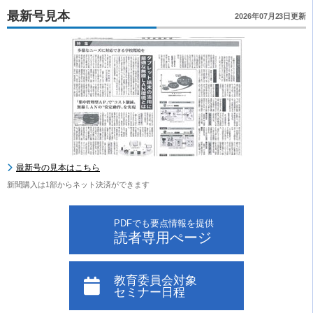
最新号見本
2026年07月23日更新
最新号の見本はこちら
新聞購入は1部からネット決済ができます
PDFでも要点情報を提供
読者専用ぺージ
教育委員会対象
セミナー日程