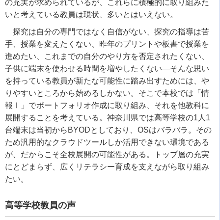
の充実が求められているが、これらに積極的に取り組みた
いと考えている教員は現状、多いとはいえない。
探究は自分の専門ではなく自信がない、探究の指導は苦
手、授業を変えたくない、昨年のプリントや板書で授業を
進めたい、これまでの自分のやり方を否定されたくない、
子供に端末を使わせる時間を増やしたくない―そんな思い
を持っている教員が新たな可能性に踏み出すためには、や
りやすいところから始めるしかない。そこで本校では「情
報Ⅰ」でポートフォリオ作成に取り組み、それを他教科に
展開することを考えている。神奈川県では高等学校の
1
人
1
台端末は当初から
BYOD
としており、
OS
はバラバラ。その
ため汎用的なクラウドツールしか活用できない環境である
が、だからこそ全校展開の可能性がある。トップ層の充実
にとどまらず、広くリテラシー育成を支えながら取り組み
たい。
高等学校教員の声