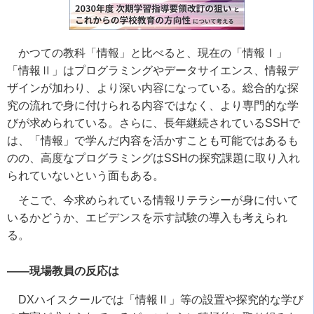
かつての教科「情報」と比べると、現在の「情報Ⅰ」
「情報Ⅱ」はプログラミングやデータサイエンス、情報デ
ザインが加わり、より深い内容になっている。総合的な探
究の流れで身に付けられる内容ではなく、より専門的な学
びが求められている。さらに、長年継続されている
SSH
で
は、「情報」で学んだ内容を活かすことも可能ではあるも
のの、高度なプログラミングは
SSH
の探究課題に取り入れ
られていないという面もある。
そこで、今求められている情報リテラシーが身に付いて
いるかどうか、エビデンスを示す試験の導入も考えられ
る。
――現場教員の反応は
DX
ハイスクールでは「情報
Ⅱ
」等の設置や探究的な学び