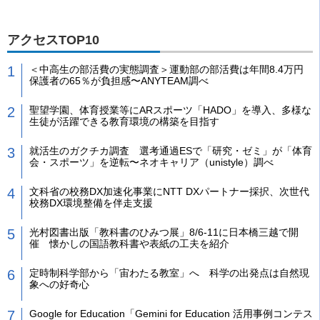
アクセスTOP10
＜中高生の部活費の実態調査＞運動部の部活費は年間8.4万円
保護者の65％が負担感〜ANYTEAM調べ
聖望学園、体育授業等にARスポーツ「HADO」を導入、多様な
生徒が活躍できる教育環境の構築を目指す
就活生のガクチカ調査 選考通過ESで「研究・ゼミ」が「体育
会・スポーツ」を逆転〜ネオキャリア（unistyle）調べ
文科省の校務DX加速化事業にNTT DXパートナー採択、次世代
校務DX環境整備を伴走支援
光村図書出版「教科書のひみつ展」8/6-11に日本橋三越で開
催 懐かしの国語教科書や表紙の工夫を紹介
定時制科学部から「宙わたる教室」へ 科学の出発点は自然現
象への好奇心
Google for Education「Gemini for Education 活用事例コンテス