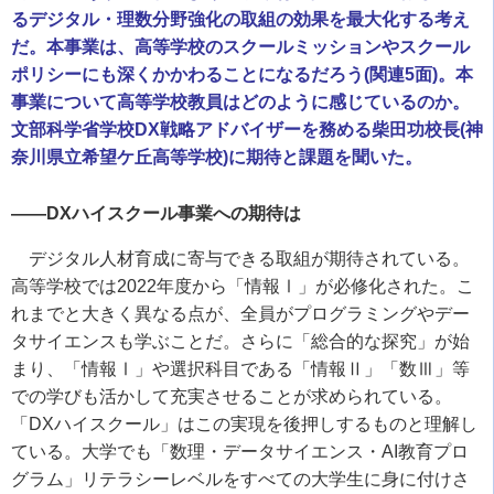
るデジタル・理数分野強化の取組の効果を最大化する考え
だ。本事業は、高等学校のスクールミッションやスクール
ポリシーにも深くかかわることになるだろう(関連5面)。本
事業について高等学校教員はどのように感じているのか。
文部科学省学校DX戦略アドバイザーを務める柴田功校長(神
奈川県立希望ケ丘高等学校)に期待と課題を聞いた。
――
DX
ハイスクール事業への期待は
デジタル人材育成に寄与できる取組が期待されている。
高等学校では
2022
年度から「情報
Ⅰ
」が必修化された。こ
れまでと大きく異なる点が、全員がプログラミングやデー
タサイエンスも学ぶことだ。さらに「総合的な探究」が始
まり、「情報
Ⅰ
」や選択科目である「情報
Ⅱ
」「数
Ⅲ
」等
での学びも活かして充実させることが求められている。
「
DX
ハイスクール」はこの実現を後押しするものと理解し
ている。大学でも「数理・データサイエンス・
AI
教育プロ
グラム」リテラシーレベルをすべての大学生に身に付けさ