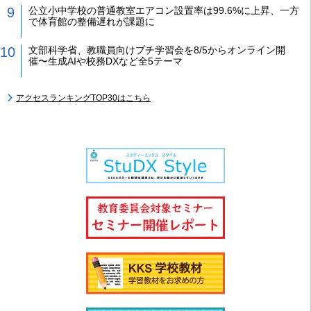
公立小中学校の普通教室エアコン設置率は99.6%に上昇、一方
で体育館の整備遅れが課題に
文部科学省、教職員向けプチ学習会を8/5からオンライン開
催〜生成AIや校務DXなど全5テーマ
アクセスランキングTOP30はこちら