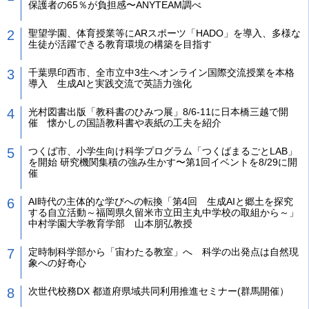
保護者の65％が負担感〜ANYTEAM調べ
聖望学園、体育授業等にARスポーツ「HADO」を導入、多様な
生徒が活躍できる教育環境の構築を目指す
千葉県印西市、全市立中3生へオンライン国際交流授業を本格
導入 生成AIと実践交流で英語力強化
光村図書出版「教科書のひみつ展」8/6-11に日本橋三越で開
催 懐かしの国語教科書や表紙の工夫を紹介
つくば市、小学生向け科学プログラム「つくばまるごとLAB」
を開始 研究機関集積の強み生かす〜第1回イベントを8/29に開
催
AI時代の主体的な学びへの転換「第4回 生成AIと郷土を探究
する自立活動～福岡県久留米市立田主丸中学校の取組から～」
中村学園大学教育学部 山本朋弘教授
定時制科学部から「宙わたる教室」へ 科学の出発点は自然現
象への好奇心
次世代校務DX 都道府県域共同利用推進セミナー(群馬開催）