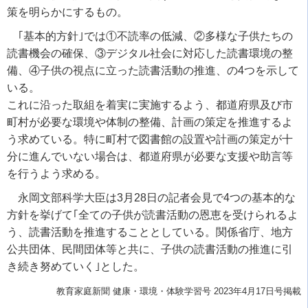
策を明らかにするもの。
｢基本的方針｣では①不読率の低減、②多様な子供たちの
読書機会の確保、③デジタル社会に対応した読書環境の整
備、④子供の視点に立った読書活動の推進、の4つを示して
いる。
これに沿った取組を着実に実施するよう、都道府県及び市
町村が必要な環境や体制の整備、計画の策定を推進するよ
う求めている。特に町村で図書館の設置や計画の策定が十
分に進んでいない場合は、都道府県が必要な支援や助言等
を行うよう求める。
永岡文部科学大臣は3月28日の記者会見で4つの基本的な
方針を挙げて｢全ての子供が読書活動の恩恵を受けられるよ
う、読書活動を推進することとしている。関係省庁、地方
公共団体、民間団体等と共に、子供の読書活動の推進に引
き続き努めていく｣とした。
教育家庭新聞 健康・環境・体験学習号 2023年4月17日号掲載