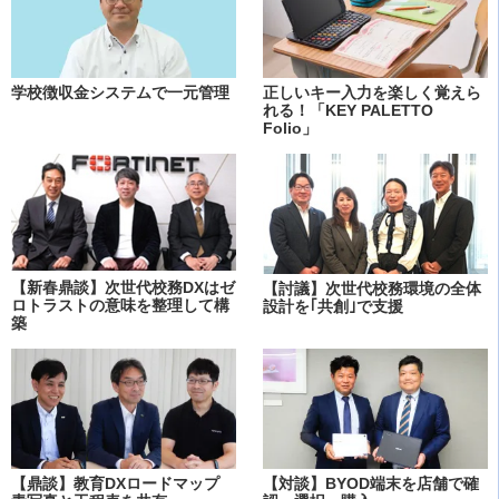
学校徴収金システムで一元管理
正しいキー入力を楽しく覚えら
れる！「KEY PALETTO
Folio」
【新春鼎談】次世代校務DXはゼ
【討議】次世代校務環境の全体
ロトラストの意味を整理して構
設計を｢共創｣で支援
築
【鼎談】教育DXロードマップ
【対談】BYOD端末を店舗で確