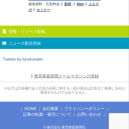
媒体資料・広告料金
新聞
Web
メルマ
ガ
セミナー
情報・リリース投稿
ニュース配信登録
Tweets by kyoikukatei
教育家庭新聞メールマガジンの登録
※以下は広告欄であり広告の内容に関する一切の責任は広告主に帰属し当社が
推奨するものではありません。
HOME
会社概要
プライバシーポリシー
記事の転載・複写について
お問い合わせ
© 株式会社 教育家庭新聞社